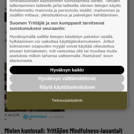
ominaisuuksien käyttäminen tunnistamista varten. Tietojen
tallentaminen laitteelle ja/tai laitteella olevien tietojen käyttö.
4.8.2025 klo 13:42
Uutinen
Kohdennettu mainonta ja personoitu sisältö, mainonnan ja
sisällön mittaus, yleisötutkimus ja palvelujen kehittäminen .
#YRITYKSENPERUSTAMINEN
#NUORETYRITTÄJÄT
Suomen Yrittäjät ja sen kumppanit tarvitsevat
suostumuksesi seuraaviin:
Yrittäjäkonkari on kansalaisaloitteen ensimmäinen
Hyväksymällä sallitte tietojen käsittelyn palvelun sisällä,
allekirjoittaja.
hylkääminen voi vaikuttaa käyttäjäkokemukseen. Jotkut
kolmannen osapuolen myyjät voivat käyttää oikeutettua
etuaan toimiakseen, voit vastustaa sitä tai muuttaa muita
asetuksia milloin tahansa valitsemalla 'Asetukset' sivun
alareunasta.
Hyväksyn kaikki
Hyväksyn välttämättömät
Näytä käyttötarkoitukset
Tietosuojakäytäntö
Mielen kuntosali: Yrittäjien Mindfulness-lauantait