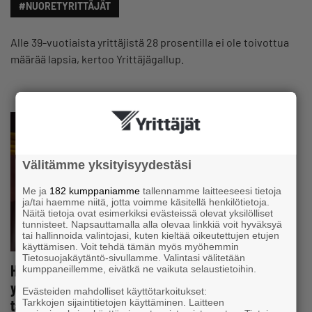
#NUORETYRITTÄJÄT
Alle 39-vuotiaista yrittäjistä 28 prosentilla ei ole toivottua
määrää lapsia, kertoo Yrittäjägallup.
Välitämme yksityisyydestäsi
Me ja
182 kumppaniamme
tallennamme laitteeseesi tietoja
ja/tai haemme niitä, jotta voimme käsitellä henkilötietoja.
Näitä tietoja ovat esimerkiksi evästeissä olevat yksilölliset
tunnisteet. Napsauttamalla alla olevaa linkkiä voit hyväksyä
tai hallinnoida valintojasi, kuten kieltää oikeutettujen etujen
käyttämisen. Voit tehdä tämän myös myöhemmin
Tietosuojakäytäntö-sivullamme. Valintasi välitetään
Heikki Salmela haluaa Suomeen lisää nuoria
kumppaneillemme, eivätkä ne vaikuta selaustietoihin.
yrittäjiä − Näin hän keventäisi hallinnollista
Evästeiden mahdolliset käyttötarkoitukset:
taakkaa
Tarkkojen sijaintitietojen käyttäminen. Laitteen