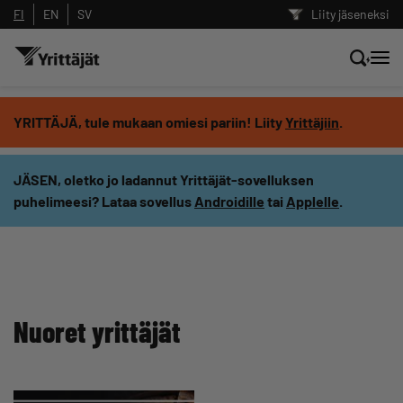
FI
EN
SV
Liity jäseneksi
Hae sivustolta tai kysy suoraan
YRITTÄJÄ, tule mukaan omiesi pariin! Liity
Yrittäjiin
.
Yrittäjien tekoälyltä
JÄSEN, oletko jo ladannut Yrittäjät-sovelluksen
puhelimeesi? Lataa sovellus
Androidille
tai
Applelle
.
Hae
Suodata hakutuloksia: näytä kaikki sisältö
Nuoret yrittäjät