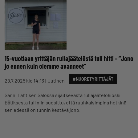
15-vuotiaan yrittäjän rullajäätelöstä tuli hitti – ”Jono
jo ennen kuin olemme avanneet”
#NUORETYRITTÄJÄT
28.7.2025 klo 14:13
Uutinen
Sanni Lahtisen Salossa sijaitsevasta rullajäätelökioski
Båtiksesta tuli niin suosittu, että ruuhkaisimpina hetkinä
sen edessä on tunnin kestävä jono.