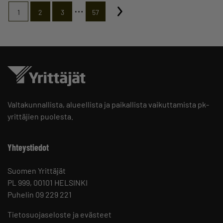
…
1
2
3
57
Valtakunnallista, alueellista ja paikallista vaikuttamista pk-
yrittäjien puolesta.
Yhteystiedot
Suomen Yrittäjät
PL 999, 00101 HELSINKI
Puhelin 09 229 221
Tietosuojaseloste ja evästeet