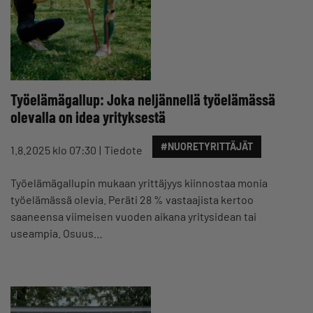
Työelämägallup: Joka neljännellä työelämässä
olevalla on idea yrityksestä
#NUORETYRITTÄJÄT
1.8.2025 klo 07:30
Tiedote
Työelämägallupin mukaan yrittäjyys kiinnostaa monia
työelämässä olevia. Peräti 28 % vastaajista kertoo
saaneensa viimeisen vuoden aikana yritysidean tai
useampia. Osuus…