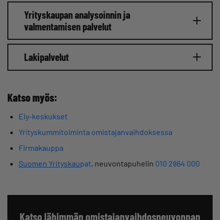
Yrityskaupan analysoinnin ja
valmentamisen palvelut
Lakipalvelut
Katso myös:
Ely-keskukset
Yrityskummitoiminta omistajanvaihdoksessa
Firmakauppa
Suomen Yrityskau
pat
, neuvontapuhelin
010 2864 000
Katso lähimmän omistajanvaihdosneuvonnan