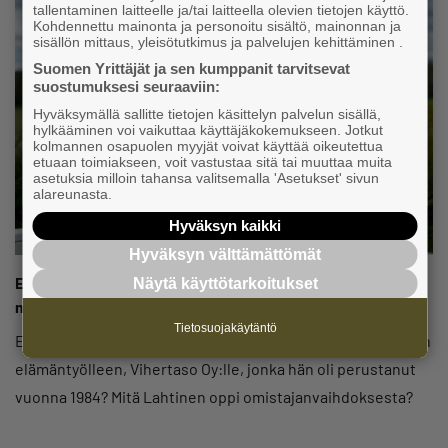
tallentaminen laitteelle ja/tai laitteella olevien tietojen käyttö.
Kohdennettu mainonta ja personoitu sisältö, mainonnan ja
sisällön mittaus, yleisötutkimus ja palvelujen kehittäminen .
Suomen Yrittäjät ja sen kumppanit tarvitsevat
suostumuksesi seuraaviin:
Hyväksymällä sallitte tietojen käsittelyn palvelun sisällä,
hylkääminen voi vaikuttaa käyttäjäkokemukseen. Jotkut
kolmannen osapuolen myyjät voivat käyttää oikeutettua
etuaan toimiakseen, voit vastustaa sitä tai muuttaa muita
asetuksia milloin tahansa valitsemalla 'Asetukset' sivun
alareunasta.
Hyväksyn kaikki
Hyväksyn välttämättömät
Esa Lahtinen on yrittäjä, jolle omistaminen on toiminnan
Näytä käyttötarkoitukset
mahdollistamisen väline
Tietosuojakäytäntö
Esa Lahtinen oli jo yli 60-vuotias. Mistä löytyisi jatkaja hänen
elämäntyölleen, Vihertaso Oy:lle, jonka hän oli perustanut
vuonna 1984? Mitä Lahtinen oppi omistajanvaihdoksesta?