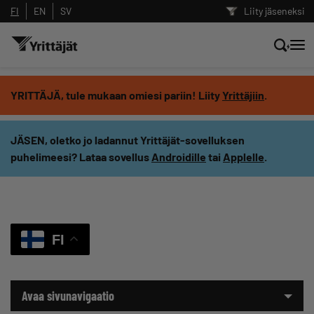
FI
EN
SV
Liity jäseneksi
Hae sivustolta tai kysy suoraan
YRITTÄJÄ, tule mukaan omiesi pariin! Liity
Yrittäjiin
.
Yrittäjien tekoälyltä
JÄSEN, oletko jo ladannut Yrittäjät-sovelluksen
puhelimeesi? Lataa sovellus
Androidille
tai
Applelle
.
Hae
Suodata hakutuloksia: näytä kaikki sisältö
FI
Avaa sivunavigaatio