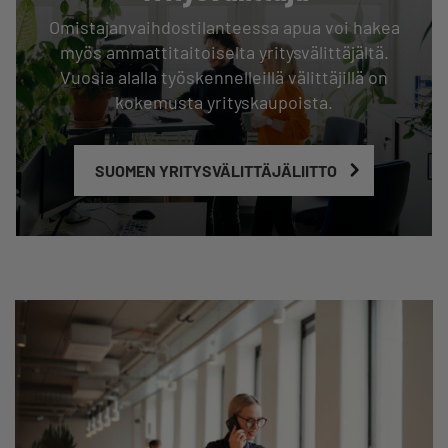
Omistajanvaihdostilanteessa apua voi hakea
myös ammattitaitoiselta yritysvälittäjältä.
Vuosia alalla työskennelleillä välittäjillä on
kokemusta yrityskaupoista.
SUOMEN YRITYSVÄLITTÄJÄLIITTO