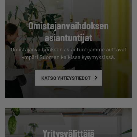
Omistajanvaihdoksen
asiantuntijat
Omistajanvaihdoksen asiantuntijamme auttavat
ympäri Suomen kaikissa kysymyksissä.
KATSO YHTEYSTIEDOT
Yritysvälittäjä