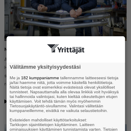
Näin ylitettiin omistajanvaihdoksen rahoituksen esteet
Ammattiliikenteen ajoneuvojen varusteluun erikoistuneen
Välitämme yksityisyydestäsi
Hio-Mexin omistajanvaihdos oli jo neuvoteltu, kun pankki
sanoi ei. Miten ostajat löysivät vaihtoehtoisen
Me ja
182 kumppaniamme
tallennamme laitteeseesi tietoja
ja/tai haemme niitä, jotta voimme käsitellä henkilötietoja.
rahoitusratkaisun?
Näitä tietoja ovat esimerkiksi evästeissä olevat yksilölliset
tunnisteet. Napsauttamalla alla olevaa linkkiä voit hyväksyä
tai hallinnoida valintojasi, kuten kieltää oikeutettujen etujen
Lue haastattelu
käyttämisen. Voit tehdä tämän myös myöhemmin
Tietosuojakäytäntö-sivullamme. Valintasi välitetään
kumppaneillemme, eivätkä ne vaikuta selaustietoihin.
Evästeiden mahdolliset käyttötarkoitukset:
Tarkkojen sijaintitietojen käyttäminen. Laitteen
ominaisuuksien käyttäminen tunnistamista varten. Tietojen