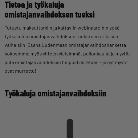
Tietoa ja työkaluja
omistajanvaihdoksen tueksi
Tutustu maksuttomiin ja kattaviin webinaareihin sekä
työkaluihin omistajanvaihdoksen tueksi sen erilaisiin
vaiheisiin. Osana Uudenmaan omistajanvaihdoshanketta
kokosimme myös yhteen yleisimmät pullonkaulat ja myytit,
joita omistajanvaihdoksiin helposti liitetään – ja nyt myytit
ovat murrettu!
Työkaluja omistajanvaihdoksiin