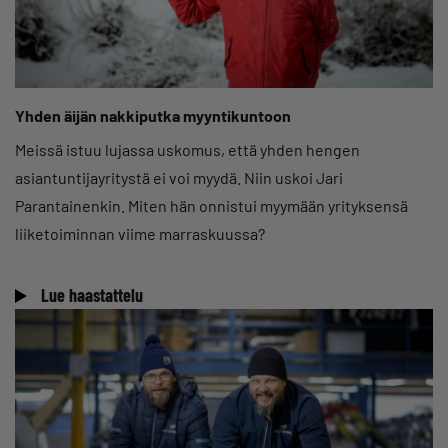
Yhden äijän nakkiputka myyntikuntoon
Meissä istuu lujassa uskomus, että yhden hengen
asiantuntijayritystä ei voi myydä. Niin uskoi Jari
Parantainenkin. Miten hän onnistui myymään yrityksensä
liiketoiminnan viime marraskuussa?
Lue haastattelu