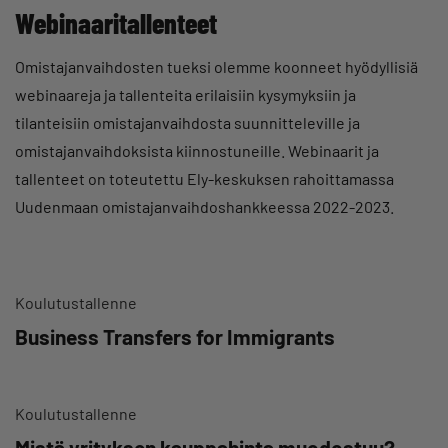
Webinaaritallenteet
Omistajanvaihdosten tueksi olemme koonneet hyödyllisiä
webinaareja ja tallenteita erilaisiin kysymyksiin ja
tilanteisiin omistajanvaihdosta suunnitteleville ja
omistajanvaihdoksista kiinnostuneille. Webinaarit ja
tallenteet on toteutettu Ely-keskuksen rahoittamassa
Uudenmaan omistajanvaihdoshankkeessa 2022-2023.
Koulutustallenne
Business Transfers for Immigrants
Koulutustallenne
Mistä yrityksen kauppahinta muodostuu?