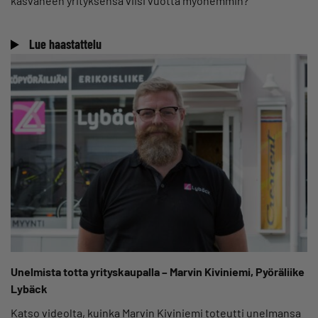
kasvaneen yrityksensä viisi vuotta myöhemmin?
Lue haastattelu
Unelmista totta yrityskaupalla – Marvin Kiviniemi, Pyöräliike
Lybäck
Katso videolta, kuinka Marvin Kiviniemi toteutti unelmansa