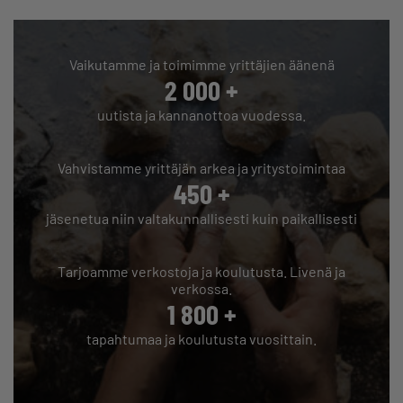
Vaikutamme ja toimimme yrittäjien äänenä
2 000
+
uutista ja kannanottoa vuodessa.
Vahvistamme yrittäjän arkea ja yritystoimintaa
450
+
jäsenetua niin valtakunnallisesti kuin paikallisesti
Tarjoamme verkostoja ja koulutusta. Livenä ja
verkossa.
1 800
+
tapahtumaa ja koulutusta vuosittain.