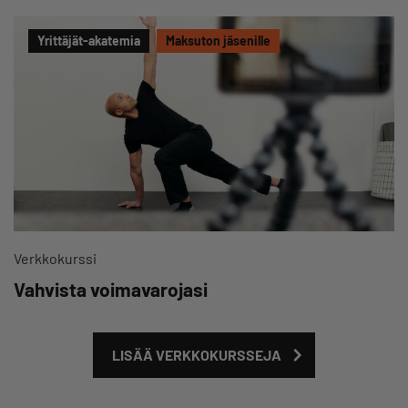
Yrittäjät-akatemia
Maksuton jäsenille
Verkkokurssi
Vahvista voimavarojasi
LISÄÄ VERKKOKURSSEJA