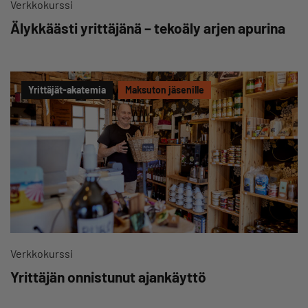
Verkkokurssi
Älykkäästi yrittäjänä – tekoäly arjen apurina
Yrittäjät-akatemia
Maksuton jäsenille
Verkkokurssi
Yrittäjän onnistunut ajankäyttö