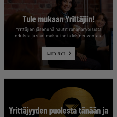
Tule mukaan Yrittäjiin!
Yrittäjien jäsenenä nautit rahanarvoisista
eduista ja saat maksutonta lakineuvontaa.
LIITY NYT
Yrittäjyyden puolesta tänään ja