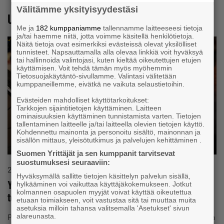
Välitämme yksityisyydestäsi
Uusimmat tiedotteet
Me ja
182 kumppaniamme
tallennamme laitteeseesi tietoja
ja/tai haemme niitä, jotta voimme käsitellä henkilötietoja.
Näitä tietoja ovat esimerkiksi evästeissä olevat yksilölliset
tunnisteet. Napsauttamalla alla olevaa linkkiä voit hyväksyä
tai hallinnoida valintojasi, kuten kieltää oikeutettujen etujen
käyttämisen. Voit tehdä tämän myös myöhemmin
Tietosuojakäytäntö-sivullamme. Valintasi välitetään
kumppaneillemme, eivätkä ne vaikuta selaustietoihin.
Evästeiden mahdolliset käyttötarkoitukset:
Tarkkojen sijaintitietojen käyttäminen. Laitteen
ominaisuuksien käyttäminen tunnistamista varten. Tietojen
tallentaminen laitteelle ja/tai laitteella olevien tietojen käyttö.
Kohdennettu mainonta ja personoitu sisältö, mainonnan ja
sisällön mittaus, yleisötutkimus ja palvelujen kehittäminen .
Suomen Yrittäjät ja sen kumppanit tarvitsevat
suostumuksesi seuraaviin:
26.8.2025
Tiedote
Hyväksymällä sallitte tietojen käsittelyn palvelun sisällä,
Yrittäjägallup: Yrittäjät valmiita laajentamaan
hylkääminen voi vaikuttaa käyttäjäkokemukseen. Jotkut
kolmannen osapuolen myyjät voivat käyttää oikeutettua
toimintaansa pieniin kuntiin
etuaan toimiakseen, voit vastustaa sitä tai muuttaa muita
asetuksia milloin tahansa valitsemalla 'Asetukset' sivun
Pk-yrityksillä on vahvaa kiinnostusta laajentaa toimintaansa
alareunasta.