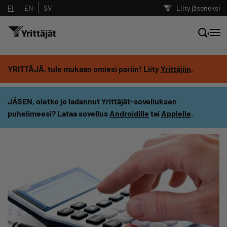
FI
EN
SV
Liity jäseneksi
Hae sivustolta tai kysy suoraan
YRITTÄJÄ, tule mukaan omiesi pariin! Liity
Yrittäjiin
.
Yrittäjien tekoälyltä
JÄSEN, oletko jo ladannut Yrittäjät-sovelluksen
puhelimeesi? Lataa sovellus
Androidille
tai
Applelle
.
Hae
Suodata hakutuloksia: näytä kaikki sisältö