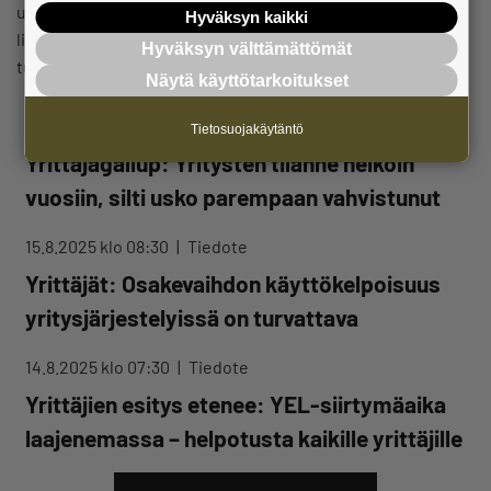
uusiin ja pienempiin kuntiin, mikäli julkinen kilpailutus
Hyväksyn kaikki
lisääntyy, osoittaa tuore Yrittäjägallup. Kyselyyn vastasi yli
Hyväksyn välttämättömät
tuhat pk-yrityksen edustajaa, joista…
Näytä käyttötarkoitukset
21.8.2025 klo 06:30
Tiedote
Tietosuojakäytäntö
Yrittäjägallup: Yritysten tilanne heikoin
vuosiin, silti usko parempaan vahvistunut
15.8.2025 klo 08:30
Tiedote
Yrittäjät: Osakevaihdon käyttökelpoisuus
yritysjärjestelyissä on turvattava
14.8.2025 klo 07:30
Tiedote
Yrittäjien esitys etenee: YEL-siirtymäaika
laajenemassa – helpotusta kaikille yrittäjille