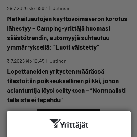
28.7.2025 klo 18:02
Uutinen
Matkailuautojen käyttövoimaveron korotus
lähestyy – Camping-yrittäjä huomasi
säästötrendin, automyyjä suhtautuu
ymmärryksellä: ”Luoti väistetty”
3.7.2025 klo 12:45
Uutinen
Lopettaneiden yritysten määrässä
tilastoitiin poikkeuksellinen piikki, johon
asiantuntija löysi selityksen – ”Normaalisti
tällaista ei tapahdu”
LISÄÄ VEROUUTISIA