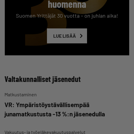
huomenna
Suomen Yrittäjät 30 vuotta – on juhlan aika!
LUE LISÄÄ
Valtakunnalliset jäsenedut
Matkustaminen
VR: Ympäristöystävällisempää
junamatkustusta -13 %:n jäsenedulla
Vakuutus- ja työeläkevakuutuspalvelut