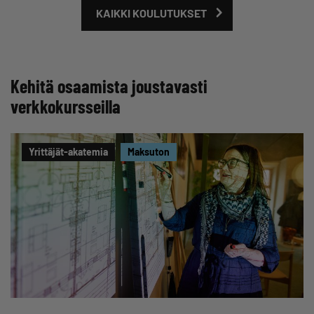
KAIKKI KOULUTUKSET
Kehitä osaamista joustavasti
verkkokursseilla
Yrittäjät-akatemia
Maksuton