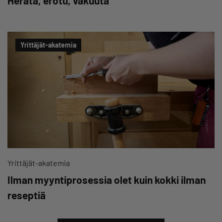
Herätä, erotu, vakuuta
Yrittäjät-akatemia
Yrittäjät-akatemia
Ilman myyntiprosessia olet kuin kokki ilman
reseptiä