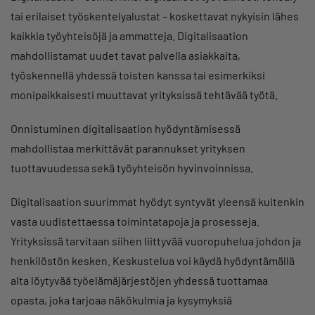
tai erilaiset työskentelyalustat – koskettavat nykyisin lähes
kaikkia työyhteisöjä ja ammatteja. Digitalisaation
mahdollistamat uudet tavat palvella asiakkaita,
työskennellä yhdessä toisten kanssa tai esimerkiksi
monipaikkaisesti muuttavat yrityksissä tehtävää työtä.
Onnistuminen digitalisaation hyödyntämisessä
mahdollistaa merkittävät parannukset yrityksen
tuottavuudessa sekä työyhteisön hyvinvoinnissa.
Digitalisaation suurimmat hyödyt syntyvät yleensä kuitenkin
vasta uudistettaessa toimintatapoja ja prosesseja.
Yrityksissä tarvitaan siihen liittyvää vuoropuhelua johdon ja
henkilöstön kesken. Keskustelua voi käydä hyödyntämällä
alta löytyvää työelämäjärjestöjen yhdessä tuottamaa
opasta, joka tarjoaa näkökulmia ja kysymyksiä