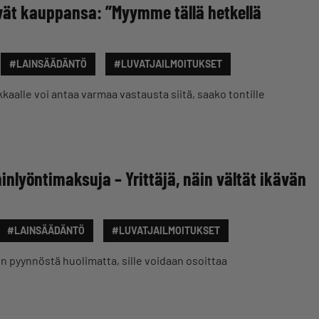
vät kauppansa: ”Myymme tällä hetkellä
#LAINSÄÄDÄNTÖ
#LUVATJAILMOITUKSET
kkaalle voi antaa varmaa vastausta siitä, saako tontille
inlyöntimaksuja – Yrittäjä, näin vältät ikävän
#LAINSÄÄDÄNTÖ
#LUVATJAILMOITUKSET
H:n pyynnöstä huolimatta, sille voidaan osoittaa