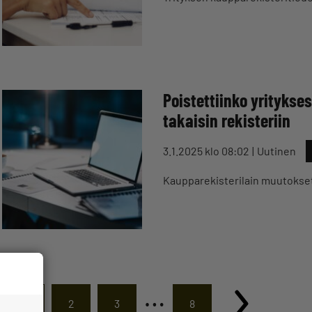
Poistettiinko yritykse
takaisin rekisteriin
3.1.2025 klo 08:02
Uutinen
Kaupparekisterilain muutokset
…
1
2
3
8