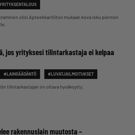
YRITYKSENTALOUS
aminen olisi Apteekkariliiton mukaan kova isku pienten
le.
, jos yrityksesi tilintarkastaja ei kelpaa
#LAINSÄÄDÄNTÖ
#LUVATJAILMOITUKSET
n tilintarkastajan on oltava hyväksytty.
ttelee rakennuslain muutosta –