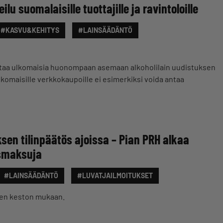
eilu suomalaisille tuottajille ja ravintoloille
#KASVU&KEHITYS
#LAINSÄÄDÄNTÖ
settaa ulkomaisia huonompaan asemaan alkoholilain uudistuksen
 Ulkomaisille verkkokaupoille ei esimerkiksi voida antaa
ksen tilinpäätös ajoissa – Pian PRH alkaa
smaksuja
#LAINSÄÄDÄNTÖ
#LUVATJAILMOITUKSET
en keston mukaan.