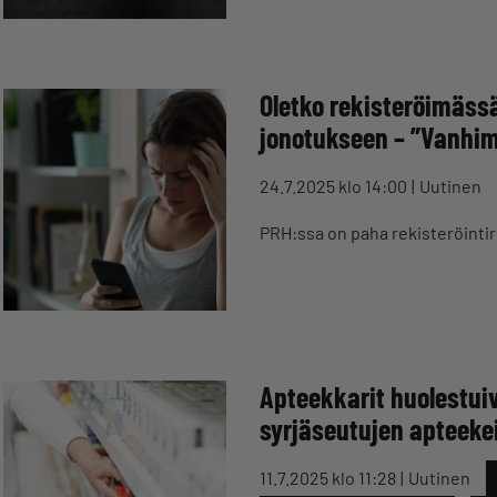
Oletko rekisteröimäss
jonotukseen – ”Vanhim
24.7.2025 klo 14:00
Uutinen
PRH:ssa on paha rekisteröinti
Apteekkarit huolestuiv
syrjäseutujen apteeke
11.7.2025 klo 11:28
Uutinen