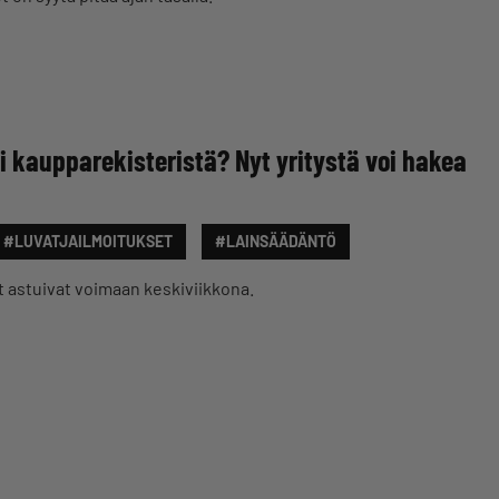
si kaupparekisteristä? Nyt yritystä voi hakea
#LUVATJAILMOITUKSET
#LAINSÄÄDÄNTÖ
 astuivat voimaan keskiviikkona.