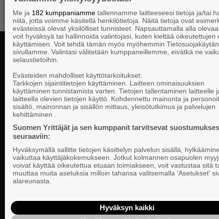
Me ja
182 kumppaniamme
tallennamme laitteeseesi tietoja ja/tai
niitä, jotta voimme käsitellä henkilötietoja. Näitä tietoja ovat esimerk
evästeissä olevat yksilölliset tunnisteet. Napsauttamalla alla olevaa 
voit hyväksyä tai hallinnoida valintojasi, kuten kieltää oikeutettujen
käyttämisen. Voit tehdä tämän myös myöhemmin Tietosuojakäytän
sivullamme. Valintasi välitetään kumppaneillemme, eivätkä ne vaik
selaustietoihin.
Yhteystiedot
Evästeiden mahdolliset käyttötarkoitukset:
Tarkkojen sijaintitietojen käyttäminen. Laitteen ominaisuuksien
käyttäminen tunnistamista varten. Tietojen tallentaminen laitteelle ja
laitteella olevien tietojen käyttö. Kohdennettu mainonta ja personoi
Suomen Yrittä
sisältö, mainonnan ja sisällön mittaus, yleisötutkimus ja palvelujen
Valtakunnallista, alueellista ja paikallista
PL 999, 00101
kehittäminen .
vaikuttamista pk-yrittäjien puolesta.
Puhelin 09 22
Suomen Yrittäjät ja sen kumppanit tarvitsevat suostumukses
seuraaviin:
Tietosuojasel
Hyväksymällä sallitte tietojen käsittelyn palvelun sisällä, hylkäämin
Evästeasetuk
vaikuttaa käyttäjäkokemukseen. Jotkut kolmannen osapuolen myyj
voivat käyttää oikeutettua etuaan toimiakseen, voit vastustaa sitä t
muuttaa muita asetuksia milloin tahansa valitsemalla 'Asetukset' s
Keskusjärjest
alareunasta.
Suomen Yrittä
Ilmoituskanav
Hyväksyn kaikki