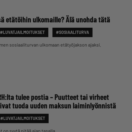
ssä etätöihin ulkomaille? Älä unohda tätä
#LUVATJAILMOITUKSET
#SOSIAALITURVA
omen sosiaaliturvan ulkomaan etätyöjakson ajaksi.
H:lta tulee postia – Puutteet tai virheet
ivat tuoda uuden maksun laiminlyönnistä
#LUVATJAILMOITUKSET
 on syytä pitää ajan tasalla.