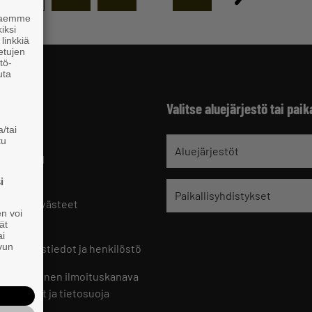
 haemme
iksi
linkkiä
 etujen
tö-
uta
Valitse aluejärjestö tai paik
/tai
tu
jät
Aluejärjestöt
 HELSINKI
9 221
i
Paikallisyhdistykset
oste ja evästeet
en voi
set
ät
ai
ivun
ön yhteystiedot ja henkilöstö
jien sisäinen ilmoituskanava
an ohjeet ja tietosuoja