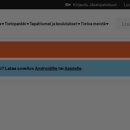
Kirjaudu Jäsenpalveluun
Luo
a
Tietopankki
Tapahtumat ja koulutukset
Tietoa meistä
Yrittäjien tekoälyltä
i? Lataa sovellus
Androidille
tai
Applelle
.