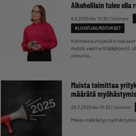
Alkoholilain tulee olla r
8.8.2025 klo 13:30
Uutinen
#LUVATJAILMOITUKSET
Kotimaisia yrityksiä ei saa a
myötä, vaatii yrittäjäjärjestö.
oikeutta…
Muista toimittaa yrity
määrätä myöhästymi
29.7.2025 klo 13:33
Uutinen
Maksu määräytyy myöhästymis