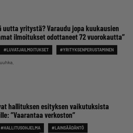
ä uutta yritystä? Varaudu jopa kuukausien
mat ilmoitukset odottaneet 72 vuorokautta”
#LUVATJAILMOITUKSET
#YRITYKSENPERUSTAMINEN
ruuhka.
at hallituksen esityksen vaikutuksista
ille: ”Vaarantaa verkoston”
#HALLITUSOHJELMA
#LAINSÄÄDÄNTÖ