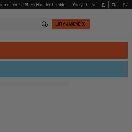
ttamushenkilöiden Materiaalipankki
Yhteystiedot
FI
EN
SV
LIITY JÄSENEKSI
Sulje
Hae