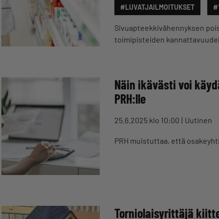
#LUVATJAILMOITUKSET
#
Sivuapteekkivähennyksen poist
toimipisteiden kannattavuudel
Näin ikävästi voi käydä
PRH:lle
25.6.2025 klo 10:00
Uutinen
PRH muistuttaa, että osakeyhtiö
Torniolaisyrittäjä kii