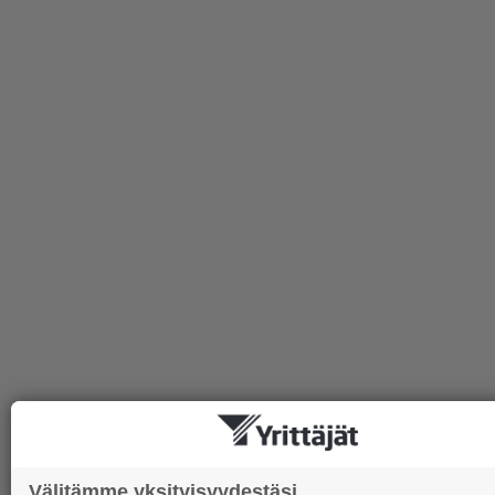
Välitämme yksityisyydestäsi