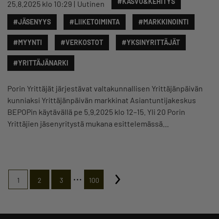
#KASVU&KEHITYS
25.8.2025 klo 10:29
Uutinen
#JÄSENYYS
#LIIKETOIMINTA
#MARKKINOINTI
#MYYNTI
#VERKOSTOT
#YKSINYRITTÄJÄT
#YRITTÄJÄNARKI
Porin Yrittäjät järjestävat valtakunnallisen Yrittäjänpäivän
kunniaksi Yrittäjänpäivän markkinat Asiantuntijakeskus
BEPOPin käytävällä pe 5.9.2025 klo 12–15. Yli 20 Porin
Yrittäjien jäsenyritystä mukana esittelemässä…
…
1
2
3
100