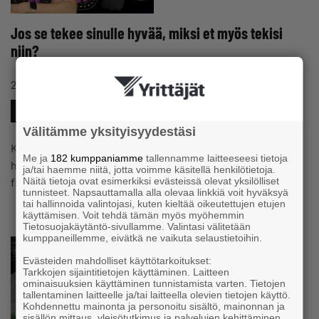
Jos se tekee sinulle hyvää, miksi et myös tekisi
niin?
#HYVINVOINTI
26.8.2025 klo 08:55
Uutinen
#VERKOSTOT
#YRITTÄJÄNARKI
Välitämme yksityisyydestäsi
Kukaan ei voi kiistää hyvän yleiskunnon - niin fyysisen kuin
Me ja
182 kumppaniamme
tallennamme laitteeseesi tietoja
henkisen - merkitystä arjessa pärjäämisessä. Ihminen on
ja/tai haemme niitä, jotta voimme käsitellä henkilötietoja.
Näitä tietoja ovat esimerkiksi evästeissä olevat yksilölliset
fiksu olento ja…
tunnisteet. Napsauttamalla alla olevaa linkkiä voit hyväksyä
tai hallinnoida valintojasi, kuten kieltää oikeutettujen etujen
käyttämisen. Voit tehdä tämän myös myöhemmin
Tietosuojakäytäntö-sivullamme. Valintasi välitetään
kumppaneillemme, eivätkä ne vaikuta selaustietoihin.
Evästeiden mahdolliset käyttötarkoitukset:
Tarkkojen sijaintitietojen käyttäminen. Laitteen
ominaisuuksien käyttäminen tunnistamista varten. Tietojen
tallentaminen laitteelle ja/tai laitteella olevien tietojen käyttö.
Kohdennettu mainonta ja personoitu sisältö, mainonnan ja
sisällön mittaus, yleisötutkimus ja palvelujen kehittäminen .