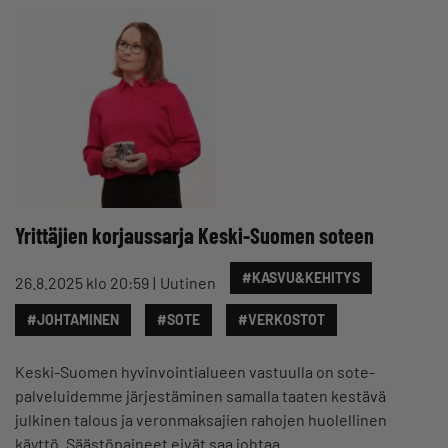
Yrittäjien korjaussarja Keski-Suomen soteen
#KASVU&KEHITYS
26.8.2025 klo 20:59
Uutinen
#JOHTAMINEN
#SOTE
#VERKOSTOT
Keski-Suomen hyvinvointialueen vastuulla on sote-
palveluidemme järjestäminen samalla taaten kestävä
julkinen talous ja veronmaksajien rahojen huolellinen
käyttö. Säästöpaineet eivät saa johtaa…