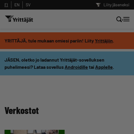
FI
EN
SV
Liity jäseneksi
Hae sivustolta tai kysy suoraan
YRITTÄJÄ, tule mukaan omiesi pariin! Liity
Yrittäjiin
.
Yrittäjien tekoälyltä
JÄSEN, oletko jo ladannut Yrittäjät-sovelluksen
puhelimeesi? Lataa sovellus
Androidille
tai
Applelle
.
Hae
Suodata hakutuloksia: näytä kaikki sisältö
Verkostot