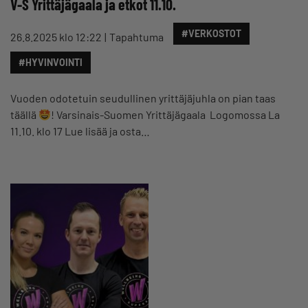
V-S Yrittäjägaala ja etkot 11.10.
#VERKOSTOT
26.8.2025 klo 12:22
Tapahtuma
#HYVINVOINTI
Vuoden odotetuin seudullinen yrittäjäjuhla on pian taas
täällä
! Varsinais-Suomen Yrittäjägaala Logomossa La
11.10. klo 17 Lue lisää ja osta…