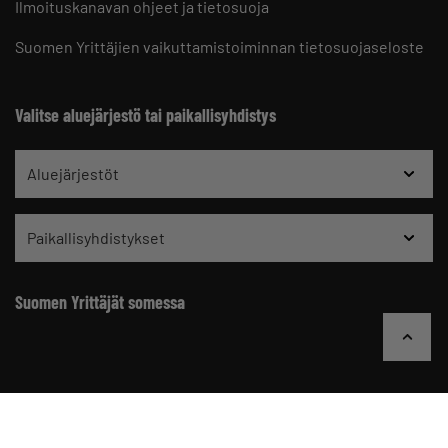
Ilmoituskanavan ohjeet ja tietosuoja
Suomen Yrittäjien vaikuttamistoiminnan tietosuojaseloste
Valitse aluejärjestö tai paikallisyhdistys
Aluejärjestöt
Paikallisyhdistykset
Suomen Yrittäjät somessa