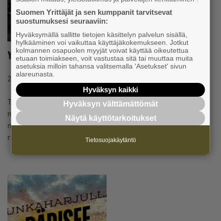
Suomen Yrittäjät ja sen kumppanit tarvitsevat
suostumuksesi seuraaviin:
Hyväksymällä sallitte tietojen käsittelyn palvelun sisällä,
hylkääminen voi vaikuttaa käyttäjäkokemukseen. Jotkut
kolmannen osapuolen myyjät voivat käyttää oikeutettua
Yrittäjän päivän safarimaastoajot
etuaan toimiakseen, voit vastustaa sitä tai muuttaa muita
asetuksia milloin tahansa valitsemalla 'Asetukset' sivun
alareunasta.
#VERKOSTOT
25.8.2025 klo 21:42
Tapahtuma
Hyväksyn kaikki
Tänä vuonna Yrittäjienpäivää vietetään Kuus-Hukkalan
Hyväksyn välttämättömät
miljöössä. Ollaan varattu jännittävää ja vauhdikasta safari
Näytä käyttötarkoitukset
maastoajoa, joka haastaa kokeneimmankin kuskin,
ruokailua ja saattaa…
Tietosuojakäytäntö