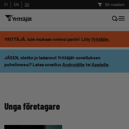
FI
EN
SV
Bli medlem
Sök nyheter, innehåll och utbildningar
YRITTÄJÄ, tule mukaan omiesi pariin! Liity
Yrittäjiin
.
Sök
JÄSEN, oletko jo ladannut Yrittäjät-sovelluksen
puhelimeesi? Lataa sovellus
Androidille
tai
Applelle
.
Innehållstyp: alla
Unga företagare