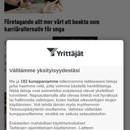
Företagande allt mer värt att beakta som
karriäralternativ för unga
#UNGAFÖRETAGARE
5.9.2023 07:12
Nyhet
Företagardagen har firats årligen 5.9 sedan år 1997. Den
årliga Företagardagen arrangeras av stiftelsen Yrittäjän
Päivä, vars bakgrundskrafter är en…
Välitämme yksityisyydestäsi
Me ja
182 kumppaniamme
tallennamme laitteeseesi tietoja
ja/tai haemme niitä, jotta voimme käsitellä henkilötietoja.
Näitä tietoja ovat esimerkiksi evästeissä olevat yksilölliset
tunnisteet. Napsauttamalla alla olevaa linkkiä voit hyväksyä
tai hallinnoida valintojasi, kuten kieltää oikeutettujen etujen
käyttämisen. Voit tehdä tämän myös myöhemmin
Tietosuojakäytäntö-sivullamme. Valintasi välitetään
kumppaneillemme, eivätkä ne vaikuta selaustietoihin.
Evästeiden mahdolliset käyttötarkoitukset:
Tarkkojen sijaintitietojen käyttäminen. Laitteen