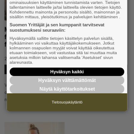
ominaisuuksien käyttäminen tunnistamista varten. Tietojen
tallentaminen laitteelle ja/tai laitteella olevien tietojen käyttö.
Kohdennettu mainonta ja personoitu sisältö, mainonnan ja
sisällön mittaus, yleisötutkimus ja palvelujen kehittäminen .
Suomen Yrittäjät ja sen kumppanit tarvitsevat
Nu kan du föreslå vem som skall koras till årets
suostumuksesi seuraaviin:
företagare, årets egenföretagare och årets unga
Hyväksymällä sallitte tietojen käsittelyn palvelun sisällä,
företagare i Österbotten!
hylkääminen voi vaikuttaa käyttäjäkokemukseen. Jotkut
kolmannen osapuolen myyjät voivat käyttää oikeutettua
etuaan toimiakseen, voit vastustaa sitä tai muuttaa muita
#EGENFÖRETAGARE
asetuksia milloin tahansa valitsemalla 'Asetukset' sivun
28.8.2023 17:53
Nyhet
alareunasta.
#FÖRENING
#UNGAFÖRETAGARE
#UTMÄRKELSER
Hyväksyn kaikki
Hyväksyn välttämättömät
Vem förtjänar titeln årets företagare, årets egenföretagare
Näytä käyttötarkoitukset
och årets unga företagare i Österbotten? – Vi hoppas på
många förslag från…
Tietosuojakäytäntö