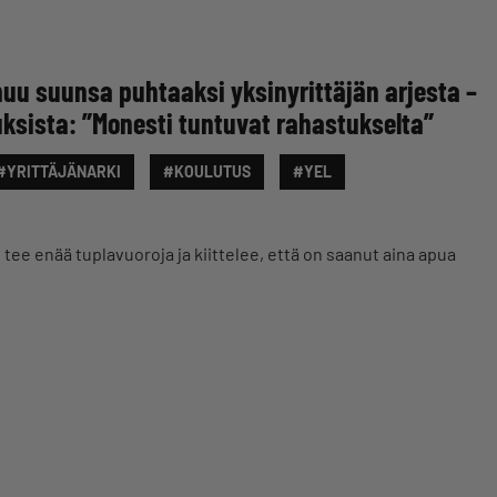
huu suunsa puhtaaksi yksinyrittäjän arjesta –
tuksista: ”Monesti tuntuvat rahastukselta”
#YRITTÄJÄNARKI
#KOULUTUS
#YEL
 tee enää tuplavuoroja ja kiittelee, että on saanut aina apua