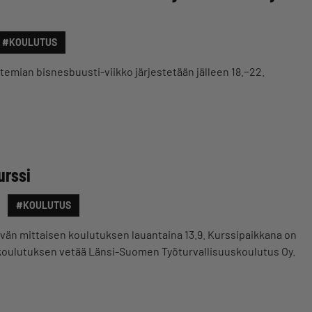
#KOULUTUS
atemian bisnesbuusti-viikko järjestetään jälleen 18.−22.
urssi
#KOULUTUS
än mittaisen koulutuksen lauantaina 13.9. Kurssipaikkana on
a koulutuksen vetää Länsi-Suomen Työturvallisuuskoulutus Oy.