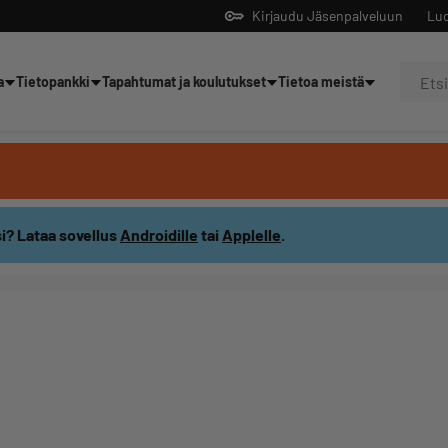
Kirjaudu Jäsenpalveluun
Luo
a
Tietopankki
Tapahtumat ja koulutukset
Tietoa meistä
Yrittäjien tekoälyltä
i? Lataa sovellus
Androidille
tai
Applelle
.