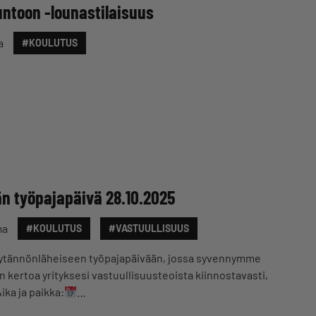
untoon -lounastilaisuus
a
#KOULUTUS
än työpajapäivä 28.10.2025
ma
#KOULUTUS
#VASTUULLISUUS
käytännönläheiseen työpajapäivään, jossa syvennymme
n kertoa yrityksesi vastuullisuusteoista kiinnostavasti,
ika ja paikka:
…