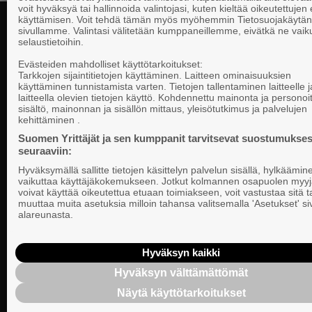
voit hyväksyä tai hallinnoida valintojasi, kuten kieltää oikeutettujen
käyttämisen. Voit tehdä tämän myös myöhemmin Tietosuojakäytän
sivullamme. Valintasi välitetään kumppaneillemme, eivätkä ne vaik
selaustietoihin.
Yhteystiedot
Evästeiden mahdolliset käyttötarkoitukset:
Tarkkojen sijaintitietojen käyttäminen. Laitteen ominaisuuksien
käyttäminen tunnistamista varten. Tietojen tallentaminen laitteelle ja
laitteella olevien tietojen käyttö. Kohdennettu mainonta ja personoi
Suomen Yrittä
sisältö, mainonnan ja sisällön mittaus, yleisötutkimus ja palvelujen
Valtakunnallista, alueellista ja paikallista
PL 999, 00101
kehittäminen .
vaikuttamista pk-yrittäjien puolesta.
Puhelin 09 22
Suomen Yrittäjät ja sen kumppanit tarvitsevat suostumukses
seuraaviin:
Tietosuojasel
Hyväksymällä sallitte tietojen käsittelyn palvelun sisällä, hylkäämin
Evästeasetuk
vaikuttaa käyttäjäkokemukseen. Jotkut kolmannen osapuolen myyj
voivat käyttää oikeutettua etuaan toimiakseen, voit vastustaa sitä t
muuttaa muita asetuksia milloin tahansa valitsemalla 'Asetukset' s
Keskusjärjest
alareunasta.
Suomen Yrittä
Ilmoituskanav
Hyväksyn kaikki
Hyväksyn välttämättömät
Suomen Yrittä
Näytä käyttötarkoitukset
tietosuojasel