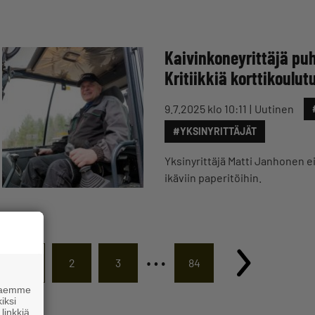
Kaivinkoneyrittäjä pu
Kritiikkiä korttikoulu
9.7.2025 klo 10:11
Uutinen
#YKSINYRITTÄJÄT
Yksinyrittäjä Matti Janhonen ei
ikäviin paperitöihin.
…
1
2
3
84
 haemme
iksi
linkkiä