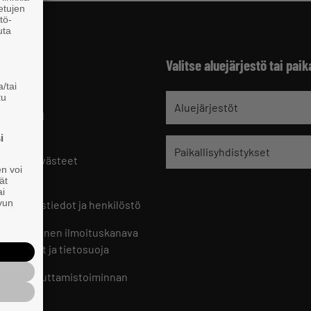
 etujen
tö-
uta
Valitse aluejärjestö tai paik
/tai
tu
jät
Aluejärjestöt
 HELSINKI
9 221
i
Paikallisyhdistykset
oste ja evästeet
en voi
set
ät
ai
ivun
ön yhteystiedot ja henkilöstö
jien sisäinen ilmoituskanava
an ohjeet ja tietosuoja
jien vaikuttamistoiminnan
oste