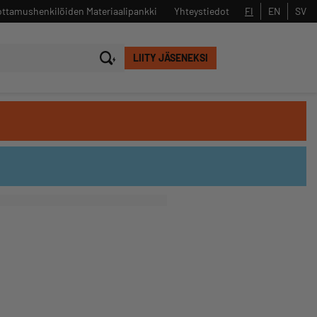
ttamushenkilöiden Materiaalipankki
Yhteystiedot
FI
EN
SV
LIITY JÄSENEKSI
Sulje
Hae