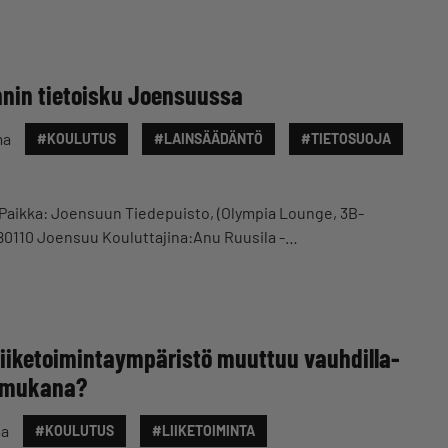
nnin tietoisku Joensuussa
ma
#KOULUTUS
#LAINSÄÄDÄNTÖ
#TIETOSUOJA
.00Paikka: Joensuun Tiedepuisto, (Olympia Lounge, 3B-
, 80110 Joensuu Kouluttajina:Anu Ruusila -…
iiketoimintaympäristö muuttuu vauhdilla-
 mukana?
ma
#KOULUTUS
#LIIKETOIMINTA