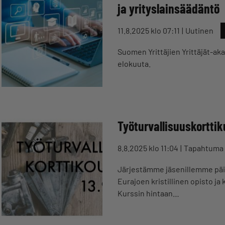
ja yrityslainsäädäntö
11.8.2025 klo 07:11
Uutinen
Suomen Yrittäjien Yrittäjät-ak
elokuuta.
Työturvallisuuskorttik
8.8.2025 klo 11:04
Tapahtuma
Järjestämme jäsenillemme päiv
Eurajoen kristillinen opisto j
Kurssin hintaan…