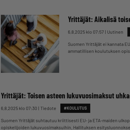
Yrittäjät: Aikalisä to
6.8.2025 klo 07:57
Uutinen
Suomen Yrittäjät ei kannata EU
ammatillisen koulutuksen opis
Yrittäjät: Toisen asteen lukuvuosimaksut uhka 
6.8.2025 klo 07:30
Tiedote
#KOULUTUS
Suomen Yrittäjät suhtautuu kriittisesti EU- ja ETA-maiden ulkop
opiskelijoiden lukuvuosimaksuihin. Hallituksen esitysluonnoksen