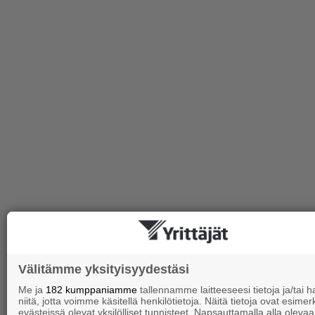
Välitämme yksityisyydestäsi
Me ja
182 kumppaniamme
tallennamme laitteeseesi tietoja ja/tai
niitä, jotta voimme käsitellä henkilötietoja. Näitä tietoja ovat esimerk
evästeissä olevat yksilölliset tunnisteet. Napsauttamalla alla olevaa 