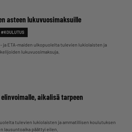
isen asteen lukuvuosimaksuille
#KOULUTUS
- ja ETA-maiden ulkopuolelta tulevien lukiolaisten ja
kelijoiden lukuvuosimaksuja.
elinvoimalle, aikalisä tarpeen
uolelta tulevien lukiolaisten ja ammatillisen koulutuksen
 lausuntoaika päättyi eilen.