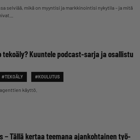
 selviää, mikä on myyntisi ja markkinointisi nykytila – ja mitä
imivat…
o tekoäly? Kuuntele podcast-sarja ja osallistu
#TEKOÄLY
#KOULUTUS
agenttien käyttö.
s − Tällä kertaa teemana ajankohtainen työ-