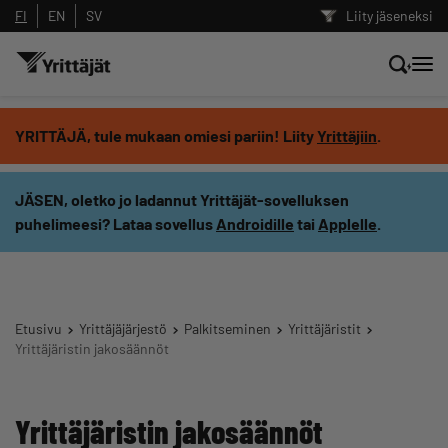
FI
EN
SV
Liity jäseneksi
Hae sivustolta tai kysy suoraan
YRITTÄJÄ, tule mukaan omiesi pariin! Liity
Yrittäjiin
.
Yrittäjien tekoälyltä
JÄSEN, oletko jo ladannut Yrittäjät-sovelluksen
puhelimeesi? Lataa sovellus
Androidille
tai
Applelle
.
Hae
Suodata hakutuloksia: näytä kaikki sisältö
Etusivu
Yrittäjäjärjestö
Palkitseminen
Yrittäjäristit
Yrittäjäristin jakosäännöt
Yrittäjäristin jakosäännöt