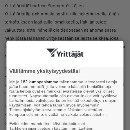
Yrittäjäristiä haetaan Suomen Yrittäjien
Yrittäjäristilautakunnalle osoitetulla hakemuksella tähän
tarkoitukseen laaditulla lomakkeella. Hakijan tulee
vakuuttaa, ettei hänellä ole tiedossaan asianomaisesta
henkilöstä tai hänen yrityksestään sellaista seikkaa, joka
olisi omiaan heikentämään kyseisen huomionosoituksen tai
yrittäjyyden arvostusta.
3§
Välitämme yksityisyydestäsi
Pronssinen Yrittäjäristi myönnetään 5 vuoden, hopeinen 10
Me ja
182 kumppaniamme
tallennamme laitteeseesi tietoja
vuoden, kultainen 20 vuoden ja Yrittäjäristin Timanttiristi 30
ja/tai haemme niitä, jotta voimme käsitellä henkilötietoja.
Näitä tietoja ovat esimerkiksi evästeissä olevat yksilölliset
vuoden toiminnasta yrittäjänä.
tunnisteet. Napsauttamalla alla olevaa linkkiä voit hyväksyä
tai hallinnoida valintojasi, kuten kieltää oikeutettujen etujen
käyttämisen. Voit tehdä tämän myös myöhemmin
4§
Tietosuojakäytäntö-sivullamme. Valintasi välitetään
Kielteisiin päätöksiin liitetään valitusmahdollisuus, joka
kumppaneillemme, eivätkä ne vaikuta selaustietoihin.
osoitetaan Suomen Yrittäjien puheenjohtajistolle, jonka
Evästeiden mahdolliset käyttötarkoitukset:
Tarkkojen sijaintitietojen käyttäminen. Laitteen