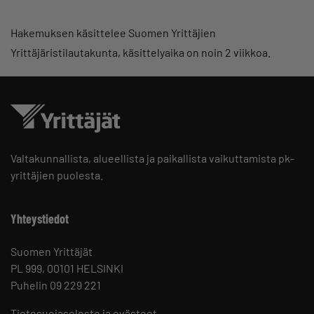
Hakemuksen käsittelee Suomen Yrittäjien
Yrittäjäristilautakunta, käsittelyaika on noin 2 viikkoa.
Valtakunnallista, alueellista ja paikallista vaikuttamista pk-
yrittäjien puolesta.
Yhteystiedot
Suomen Yrittäjät
PL 999, 00101 HELSINKI
Puhelin 09 229 221
Tietosuojaseloste ja evästeet