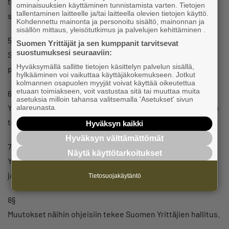
tulee ottaa kantaa asiaan kahden viikon sisällä valituksen
ominaisuuksien käyttäminen tunnistamista varten. Tietojen
tallentaminen laitteelle ja/tai laitteella olevien tietojen käyttö.
saapumisesta.
Kohdennettu mainonta ja personoitu sisältö, mainonnan ja
sisällön mittaus, yleisötutkimus ja palvelujen kehittäminen .
5§
Suomen Yrittäjät ja sen kumppanit tarvitsevat
suostumuksesi seuraaviin:
Suomen Yrittäjien hallitus määrää Yrittäjäristeistä
Hyväksymällä sallitte tietojen käsittelyn palvelun sisällä,
perittävän hinnan.
hylkääminen voi vaikuttaa käyttäjäkokemukseen. Jotkut
kolmannen osapuolen myyjät voivat käyttää oikeutettua
etuaan toimiakseen, voit vastustaa sitä tai muuttaa muita
6§
asetuksia milloin tahansa valitsemalla 'Asetukset' sivun
Yrittäjäristien saajista pidetään luetteloa Suomen Yrittäjien
alareunasta.
toimistossa.
Hyväksyn kaikki
Hyväksyn välttämättömät
7§
Näytä käyttötarkoitukset
Yrittäjäristilautakunta voi erityisistä syistä poiketa tässä
jakosäännössä olevista myöntämisperusteista.
Tietosuojakäytäntö
8§
Muutokset näihin ohjeisiin tekee Suomen Yrittäjien hallitus.