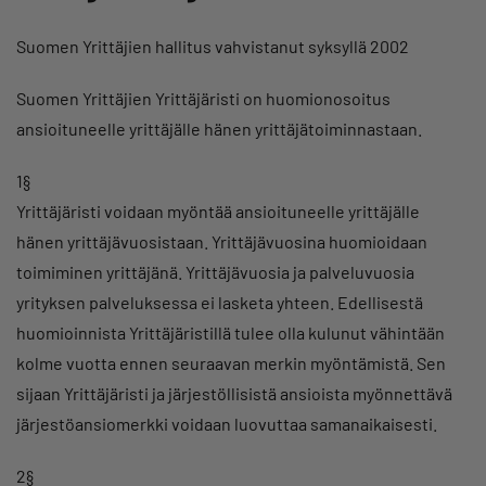
Suomen Yrittäjien hallitus vahvistanut syksyllä 2002
Suomen Yrittäjien Yrittäjäristi on huomionosoitus
ansioituneelle yrittäjälle hänen yrittäjätoiminnastaan.
1§
Yrittäjäristi voidaan myöntää ansioituneelle yrittäjälle
hänen yrittäjävuosistaan. Yrittäjävuosina huomioidaan
toimiminen yrittäjänä. Yrittäjävuosia ja palveluvuosia
yrityksen palveluksessa ei lasketa yhteen. Edellisestä
huomioinnista Yrittäjäristillä tulee olla kulunut vähintään
kolme vuotta ennen seuraavan merkin myöntämistä. Sen
sijaan Yrittäjäristi ja järjestöllisistä ansioista myönnettävä
järjestöansiomerkki voidaan luovuttaa samanaikaisesti.
2§