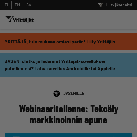
FI
EN
SV
Liity jäseneksi
Hae sivustolta tai kysy suoraan
YRITTÄJÄ, tule mukaan omiesi pariin! Liity
Yrittäjiin
.
Yrittäjien tekoälyltä
JÄSEN, oletko jo ladannut Yrittäjät-sovelluksen
puhelimeesi? Lataa sovellus
Androidille
tai
Applelle
.
Hae
Suodata hakutuloksia: näytä kaikki sisältö
JÄSENILLE
Webinaaritallenne: Tekoäly
markkinoinnin apuna