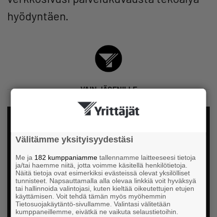
hyödyntäen.
VAIN JÄSENILLE
Haluatko nähdä lisää? Jäsenenä
Välitämme yksityisyydestäsi
saat enemmän, kirjaudu tai liity
Me ja
182 kumppaniamme
tallennamme laitteeseesi tietoja
ja/tai haemme niitä, jotta voimme käsitellä henkilötietoja.
Näitä tietoja ovat esimerkiksi evästeissä olevat yksilölliset
tunnisteet. Napsauttamalla alla olevaa linkkiä voit hyväksyä
tai hallinnoida valintojasi, kuten kieltää oikeutettujen etujen
käyttämisen. Voit tehdä tämän myös myöhemmin
Tietosuojakäytäntö-sivullamme. Valintasi välitetään
kumppaneillemme, eivätkä ne vaikuta selaustietoihin.