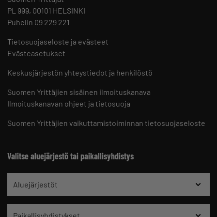
PL 999, 00101 HELSINKI
Puhelin 09 229 221
Tietosuojaseloste ja evästeet
Evästeasetukset
Keskusjärjestön yhteystiedot ja henkilöstö
Suomen Yrittäjien sisäinen ilmoituskanava
Ilmoituskanavan ohjeet ja tietosuoja
Suomen Yrittäjien vaikuttamistoiminnan tietosuojaseloste
Valitse aluejärjestö tai paikallisyhdistys
Aluejärjestöt
Paikallisyhdistykset