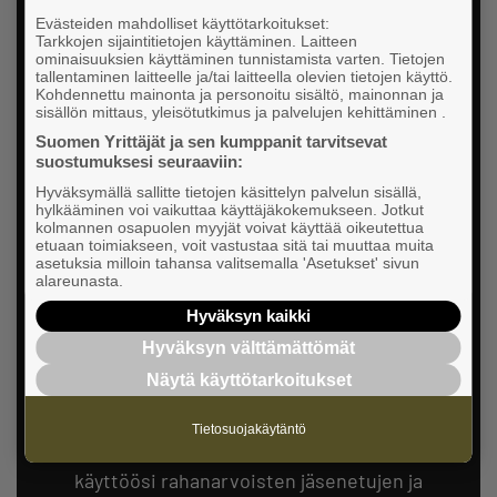
Kirjaudu sisään
Evästeiden mahdolliset käyttötarkoitukset:
Tarkkojen sijaintitietojen käyttäminen. Laitteen
Kirjaudu sisään ja ota käyttöösi Yrittäjien
ominaisuuksien käyttäminen tunnistamista varten. Tietojen
tallentaminen laitteelle ja/tai laitteella olevien tietojen käyttö.
jäsensisällöt.
Kohdennettu mainonta ja personoitu sisältö, mainonnan ja
sisällön mittaus, yleisötutkimus ja palvelujen kehittäminen .
Suomen Yrittäjät ja sen kumppanit tarvitsevat
suostumuksesi seuraaviin:
KIRJAUDU SISÄÄN
Hyväksymällä sallitte tietojen käsittelyn palvelun sisällä,
hylkääminen voi vaikuttaa käyttäjäkokemukseen. Jotkut
kolmannen osapuolen myyjät voivat käyttää oikeutettua
etuaan toimiakseen, voit vastustaa sitä tai muuttaa muita
asetuksia milloin tahansa valitsemalla 'Asetukset' sivun
alareunasta.
Hyväksyn kaikki
Hyväksyn välttämättömät
Näytä käyttötarkoitukset
Etkö ole vielä jäsen?
Tietosuojakäytäntö
Yrittäjien jäsenenä saat enemmän sisältöä
käyttöösi rahanarvoisten jäsenetujen ja