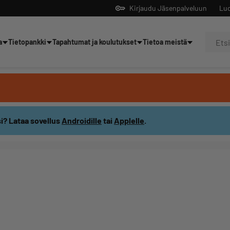
Kirjaudu Jäsenpalveluun
Luo
a
Tietopankki
Tapahtumat ja koulutukset
Tietoa meistä
Yrittäjien tekoälyltä
i? Lataa sovellus
Androidille
tai
Applelle
.