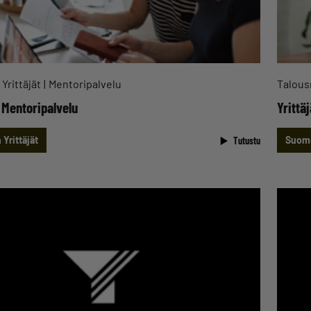
Yrittäjät
Mentoripalvelu
Talous
 Mentoripalvelu
Yrittä
Yrittäjät
Suome
Tutustu