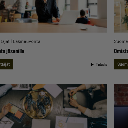
täjät
Lakineuvonta
Suomen
ta jäsenille
Omist
ttäjät
Suome
Tutustu