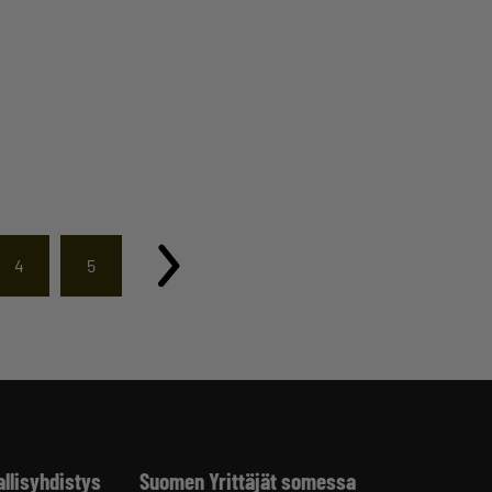
4
5
allisyhdistys
Suomen Yrittäjät somessa