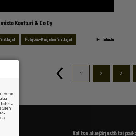
imisto Kontturi & Co Oy
Yrittäjät
Pohjois-Karjalan Yrittäjät
Tutustu
1
2
3
 haemme
iksi
linkkiä
 etujen
tö-
uta
Valitse aluejärjestö tai paik