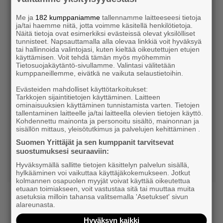
Me ja
182 kumppaniamme
tallennamme laitteeseesi tietoja
ja/tai haemme niitä, jotta voimme käsitellä henkilötietoja.
Näitä tietoja ovat esimerkiksi evästeissä olevat yksilölliset
tunnisteet. Napsauttamalla alla olevaa linkkiä voit hyväksyä
tai hallinnoida valintojasi, kuten kieltää oikeutettujen etujen
käyttämisen. Voit tehdä tämän myös myöhemmin
Tietosuojakäytäntö-sivullamme. Valintasi välitetään
kumppaneillemme, eivätkä ne vaikuta selaustietoihin.
Evästeiden mahdolliset käyttötarkoitukset:
Tarkkojen sijaintitietojen käyttäminen. Laitteen
ominaisuuksien käyttäminen tunnistamista varten. Tietojen
Jäsenpalveluna maksuton lakineuvonta ja
tallentaminen laitteelle ja/tai laitteella olevien tietojen käyttö.
asiantuntija-apu
Kohdennettu mainonta ja personoitu sisältö, mainonnan ja
sisällön mittaus, yleisötutkimus ja palvelujen kehittäminen .
Arkisin klo 8–18
Suomen Yrittäjät ja sen kumppanit tarvitsevat
suostumuksesi seuraaviin:
09 229 222
Hyväksymällä sallitte tietojen käsittelyn palvelun sisällä,
hylkääminen voi vaikuttaa käyttäjäkokemukseen. Jotkut
kolmannen osapuolen myyjät voivat käyttää oikeutettua
etuaan toimiakseen, voit vastustaa sitä tai muuttaa muita
asetuksia milloin tahansa valitsemalla 'Asetukset' sivun
alareunasta.
Hyväksyn kaikki