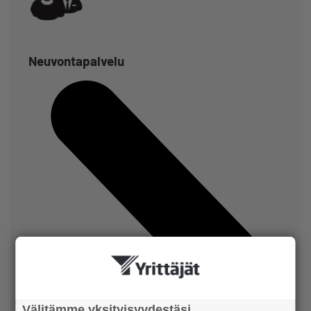
Neuvontapalvelu
Välitämme yksityisyydestäsi