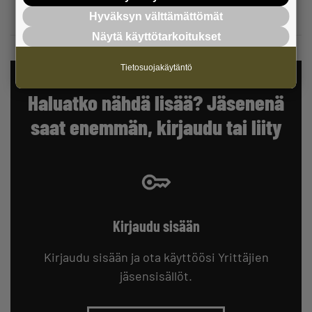
Hyväksyn välttämättömät
VAIN JÄSENILLE
Näytä käyttötarkoitukset
Tietosuojakäytäntö
Haluatko nähdä lisää? Jäsenenä
saat enemmän, kirjaudu tai liity
Kirjaudu sisään
Kirjaudu sisään ja ota käyttöösi Yrittäjien
jäsensisällöt.