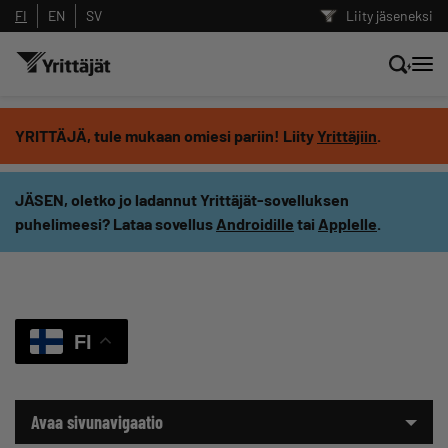
FI
EN
SV
Liity jäseneksi
Hae sivustolta tai kysy suoraan
YRITTÄJÄ, tule mukaan omiesi pariin! Liity
Yrittäjiin
.
Yrittäjien tekoälyltä
JÄSEN, oletko jo ladannut Yrittäjät-sovelluksen
puhelimeesi? Lataa sovellus
Androidille
tai
Applelle
.
Hae
Suodata hakutuloksia: näytä kaikki sisältö
FI
Avaa sivunavigaatio