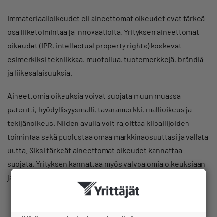
Immateriaalioikeudet eli aineettomat oikeudet ovat tärkeä
osa liiketoimintaa ja innovaatioita. Yrityksen aineettomat
oikeudet (IPR, intellectual property rights) koskevat
esimerkiksi tekniikkaa, muotoilua, tuotemerkkejä, brändiä
ja liikesalaisuuksia.
Aineettomia oikeuksia voivat suojata muun muassa
patentti, hyödyllisyysmalli, tavaramerkki, mallioikeus ja
tekijänoikeus. Niiden avulla voit rajoittaa kilpailijoiden
toimintaa sekä puolustaa omaa markkinaosuuttasi ja vallata
uutta. Siksi tärkeät aineettomat oikeudet kannattaa
suojata. Yrityksen kannattaa myös valvoa omia oikeuksiaan
ja puuttua ajoissa niiden loukkauksiin.