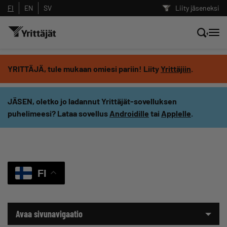
FI
EN
SV
Liity jäseneksi
Hae sivustolta tai kysy suoraan
YRITTÄJÄ, tule mukaan omiesi pariin! Liity
Yrittäjiin
.
Yrittäjien tekoälyltä
JÄSEN, oletko jo ladannut Yrittäjät-sovelluksen
puhelimeesi? Lataa sovellus
Androidille
tai
Applelle
.
Hae
Suodata hakutuloksia: näytä kaikki sisältö
FI
Avaa sivunavigaatio