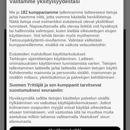
Välitämme yksityisyydestäsi
Me ja
182 kumppaniamme
tallennamme laitteeseesi tietoja
ja/tai haemme niitä, jotta voimme käsitellä henkilötietoja.
VAIN JÄSENILLE
Näitä tietoja ovat esimerkiksi evästeissä olevat yksilölliset
tunnisteet. Napsauttamalla alla olevaa linkkiä voit hyväksyä
tai hallinnoida valintojasi, kuten kieltää oikeutettujen etujen
käyttämisen. Voit tehdä tämän myös myöhemmin
Tietosuojakäytäntö-sivullamme. Valintasi välitetään
Haluatko nähdä lisää? Jäsenenä
kumppaneillemme, eivätkä ne vaikuta selaustietoihin.
saat enemmän, kirjaudu tai liity
Evästeiden mahdolliset käyttötarkoitukset:
Tarkkojen sijaintitietojen käyttäminen. Laitteen
ominaisuuksien käyttäminen tunnistamista varten. Tietojen
tallentaminen laitteelle ja/tai laitteella olevien tietojen käyttö.
Kohdennettu mainonta ja personoitu sisältö, mainonnan ja
sisällön mittaus, yleisötutkimus ja palvelujen kehittäminen .
Suomen Yrittäjät ja sen kumppanit tarvitsevat
suostumuksesi seuraaviin:
Kirjaudu sisään
Hyväksymällä sallitte tietojen käsittelyn palvelun sisällä,
hylkääminen voi vaikuttaa käyttäjäkokemukseen. Jotkut
kolmannen osapuolen myyjät voivat käyttää oikeutettua
Kirjaudu sisään ja ota käyttöösi Yrittäjien
etuaan toimiakseen, voit vastustaa sitä tai muuttaa muita
asetuksia milloin tahansa valitsemalla 'Asetukset' sivun
jäsensisällöt.
alareunasta.