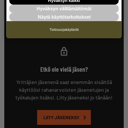
Hyväksyn kaikki
Hyväksyn välttämättömät
KIRJAUDU SISÄÄN
Näytä käyttötarkoitukset
Tietosuojakäytäntö
Etkö ole vielä jäsen?
Yrittäjien jäsenenä saat enemmän sisältöä
käyttöösi rahanarvoisten jäsenetujen ja
työkalujen lisäksi. Liity jäseneksi jo tänään!
LIITY JÄSENEKSI!