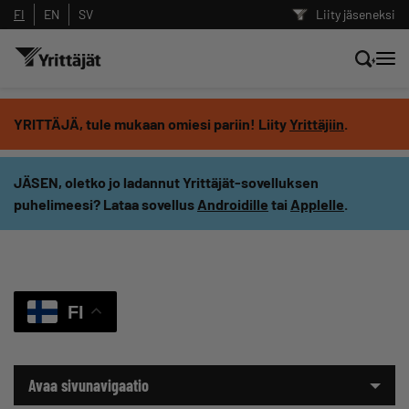
FI
EN
SV
Liity jäseneksi
Hae sivustolta tai kysy suoraan
YRITTÄJÄ, tule mukaan omiesi pariin! Liity
Yrittäjiin
.
Yrittäjien tekoälyltä
JÄSEN, oletko jo ladannut Yrittäjät-sovelluksen
puhelimeesi? Lataa sovellus
Androidille
tai
Applelle
.
Hae
Suodata hakutuloksia: näytä kaikki sisältö
FI
Avaa sivunavigaatio