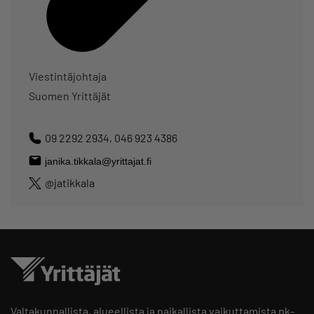
Viestintäjohtaja
Suomen Yrittäjät
09 2292 2934
,
046 923 4386
@jatikkala
Valtakunnallista, alueellista ja paikallista vaikuttamista pk-