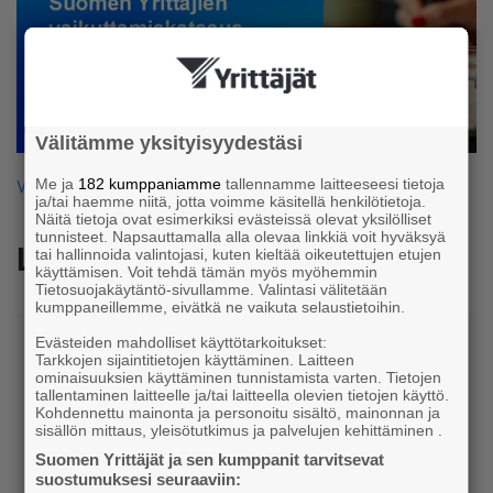
Välitämme yksityisyydestäsi
Me ja
182 kumppaniamme
tallennamme laitteeseesi tietoja
Vaikuttamiskatsaus 03/2026 (pdf)
ja/tai haemme niitä, jotta voimme käsitellä henkilötietoja.
Näitä tietoja ovat esimerkiksi evästeissä olevat yksilölliset
tunnisteet. Napsauttamalla alla olevaa linkkiä voit hyväksyä
Lisätietoja
tai hallinnoida valintojasi, kuten kieltää oikeutettujen etujen
käyttämisen. Voit tehdä tämän myös myöhemmin
Tietosuojakäytäntö-sivullamme. Valintasi välitetään
kumppaneillemme, eivätkä ne vaikuta selaustietoihin.
Evästeiden mahdolliset käyttötarkoitukset:
Tarkkojen sijaintitietojen käyttäminen. Laitteen
ominaisuuksien käyttäminen tunnistamista varten. Tietojen
tallentaminen laitteelle ja/tai laitteella olevien tietojen käyttö.
Kohdennettu mainonta ja personoitu sisältö, mainonnan ja
sisällön mittaus, yleisötutkimus ja palvelujen kehittäminen .
Suomen Yrittäjät ja sen kumppanit tarvitsevat
Janika Tikkala
suostumuksesi seuraaviin: