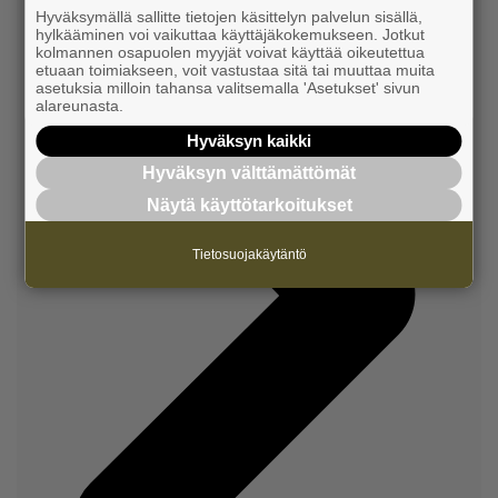
Hyväksymällä sallitte tietojen käsittelyn palvelun sisällä,
hylkääminen voi vaikuttaa käyttäjäkokemukseen. Jotkut
kolmannen osapuolen myyjät voivat käyttää oikeutettua
etuaan toimiakseen, voit vastustaa sitä tai muuttaa muita
asetuksia milloin tahansa valitsemalla 'Asetukset' sivun
alareunasta.
Hyväksyn kaikki
Hyväksyn välttämättömät
Näytä käyttötarkoitukset
Tietosuojakäytäntö