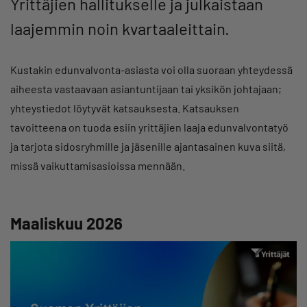
Yrittäjien hallitukselle ja julkaistaan
laajemmin noin kvartaaleittain.
Kustakin edunvalvonta-asiasta voi olla suoraan yhteydessä
aiheesta vastaavaan asiantuntijaan tai yksikön johtajaan;
yhteystiedot löytyvät katsauksesta. Katsauksen
tavoitteena on tuoda esiin yrittäjien laaja edunvalvontatyö
ja tarjota sidosryhmille ja jäsenille ajantasainen kuva siitä,
missä vaikuttamisasioissa mennään.
Maaliskuu 2026