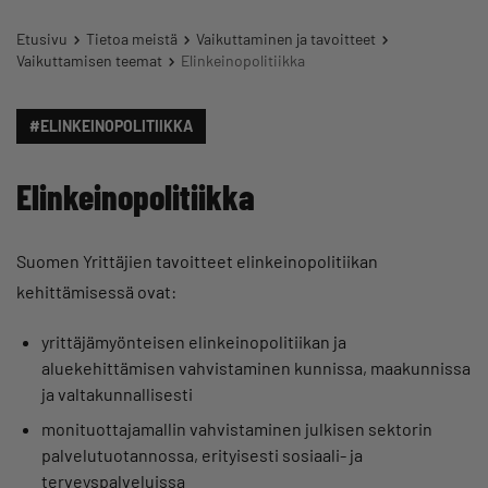
Etusivu
Tietoa meistä
Vaikuttaminen ja tavoitteet
Vaikuttamisen teemat
Elinkeinopolitiikka
#ELINKEINOPOLITIIKKA
Elinkeinopolitiikka
Suomen Yrittäjien tavoitteet elinkeinopolitiikan
kehittämisessä ovat:
yrittäjämyönteisen elinkeinopolitiikan ja
aluekehittämisen vahvistaminen kunnissa, maakunnissa
ja valtakunnallisesti
monituottajamallin vahvistaminen julkisen sektorin
palvelutuotannossa, erityisesti sosiaali- ja
terveyspalveluissa