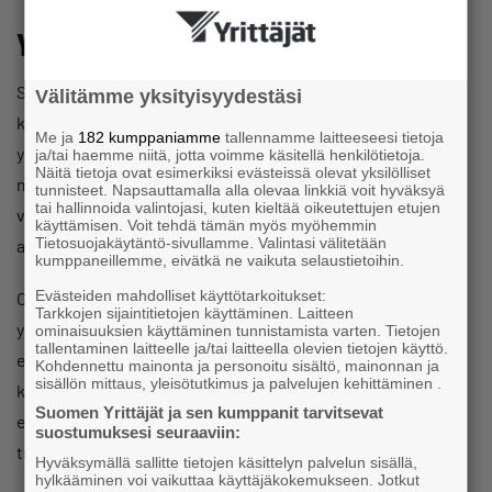
Yrittäjien yli 50 kohdan kasvupaketti
Suomen Yrittäjät ehdottaa yli 50 toimenpiteen
Välitämme yksityisyydestäsi
kasvupakettia Suomen saamiseksi kasvu-uralle. Suomen
Me ja
182 kumppaniamme
tallennamme laitteeseesi tietoja
yksi suuri ongelma on hidas talouskasvu. Hallitus ei ole
ja/tai haemme niitä, jotta voimme käsitellä henkilötietoja.
Näitä tietoja ovat esimerkiksi evästeissä olevat yksilölliset
myöskään kyennyt toimillaan ainakaan toistaiseksi
tunnisteet. Napsauttamalla alla olevaa linkkiä voit hyväksyä
tai hallinnoida valintojasi, kuten kieltää oikeutettujen etujen
vauhdittamaan kasvua. Päinvastoin monet leikkaukset ja
käyttämisen. Voit tehdä tämän myös myöhemmin
Tietosuojakäytäntö-sivullamme. Valintasi välitetään
arvonlisäveron korotus leikkaavat kasvua.
kumppaneillemme, eivätkä ne vaikuta selaustietoihin.
Evästeiden mahdolliset käyttötarkoitukset:
On hyvä muistaa, että Suomen kasvu on suomalaisten
Tarkkojen sijaintitietojen käyttäminen. Laitteen
yritysten kasvun summa. Siksi on olennaista,
ominaisuuksien käyttäminen tunnistamista varten. Tietojen
tallentaminen laitteelle ja/tai laitteella olevien tietojen käyttö.
että yrittäjillä ja omistajilla on motivaatiota ja kannustimia
Kohdennettu mainonta ja personoitu sisältö, mainonnan ja
sisällön mittaus, yleisötutkimus ja palvelujen kehittäminen .
kasvattaa yrityksiään. Lisäksi on tärkeää,
Suomen Yrittäjät ja sen kumppanit tarvitsevat
että paikallisesti ja alueellisesti harjoitetaan kasvua
suostumuksesi seuraaviin:
tukevaa elinkeinopolitiikkaa.
Hyväksymällä sallitte tietojen käsittelyn palvelun sisällä,
hylkääminen voi vaikuttaa käyttäjäkokemukseen. Jotkut