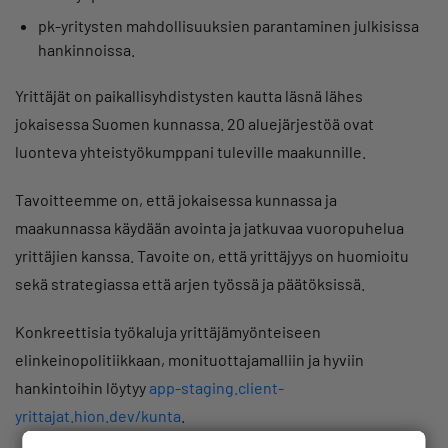
pk-yritysten mahdollisuuksien parantaminen julkisissa
hankinnoissa.
Yrittäjät on paikallisyhdistysten kautta läsnä lähes
jokaisessa Suomen kunnassa. 20 aluejärjestöä ovat
luonteva yhteistyökumppani tuleville maakunnille.
Tavoitteemme on, että jokaisessa kunnassa ja
maakunnassa käydään avointa ja jatkuvaa vuoropuhelua
yrittäjien kanssa. Tavoite on, että yrittäjyys on huomioitu
sekä strategiassa että arjen työssä ja päätöksissä.
Konkreettisia työkaluja yrittäjämyönteiseen
elinkeinopolitiikkaan, monituottajamalliin ja hyviin
hankintoihin löytyy
app-staging.client-
yrittajat.hion.dev/kunta
.