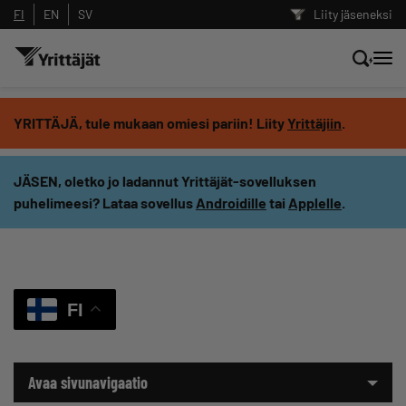
FI
EN
SV
Liity jäseneksi
Hae sivustolta tai kysy suoraan
YRITTÄJÄ, tule mukaan omiesi pariin! Liity
Yrittäjiin
.
Yrittäjien tekoälyltä
JÄSEN, oletko jo ladannut Yrittäjät-sovelluksen
puhelimeesi? Lataa sovellus
Androidille
tai
Applelle
.
Hae
Suodata hakutuloksia: näytä kaikki sisältö
FI
Avaa sivunavigaatio