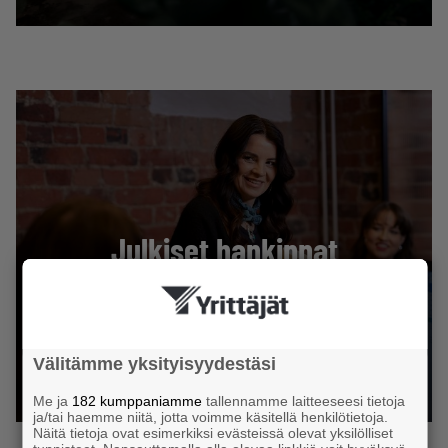
Julkiset hankinnat
Tutustu vinkkeihin tarjouspyynnön jättämiseksi
JULKISET HANKINNAT
Välitämme yksityisyydestäsi
Me ja
182 kumppaniamme
tallennamme laitteeseesi tietoja
ja/tai haemme niitä, jotta voimme käsitellä henkilötietoja.
Näitä tietoja ovat esimerkiksi evästeissä olevat yksilölliset