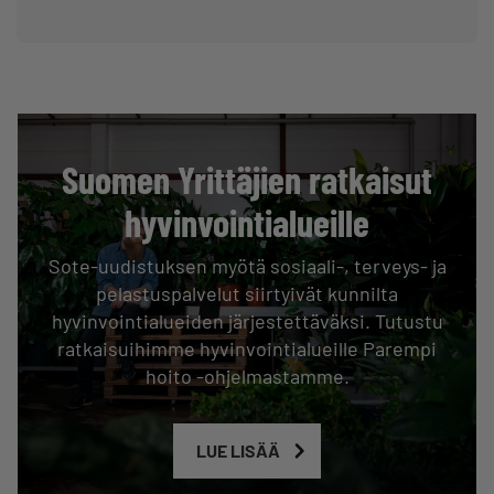
Suomen Yrittäjien ratkaisut
hyvinvointialueille
Sote-uudistuksen myötä sosiaali-, terveys- ja
pelastuspalvelut siirtyivät kunnilta
hyvinvointialueiden järjestettäväksi. Tutustu
ratkaisuihimme hyvinvointialueille Parempi
hoito -ohjelmastamme.
LUE LISÄÄ