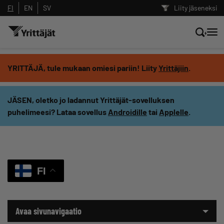
FI
EN
SV
Liity jäseneksi
Hae sivustolta tai kysy suoraan
YRITTÄJÄ, tule mukaan omiesi pariin! Liity
Yrittäjiin
.
Yrittäjien tekoälyltä
JÄSEN, oletko jo ladannut Yrittäjät-sovelluksen
puhelimeesi? Lataa sovellus
Androidille
tai
Applelle
.
Hae
Suodata hakutuloksia: näytä kaikki sisältö
FI
Avaa sivunavigaatio