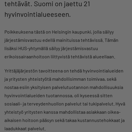
tehtävät. Suomi on jaettu 21
hyvinvointialueeseen.
Poikkeuksena tästä on Helsingin kaupunki, jolla säilyy
järjestämisvastuu edellä mainituissa tehtävissä. Tämän
lisäksi HUS-yhtymällä säilyy järjestämisvastuu
erikoissairaanhoitoon liittyvistä tehtävistä alueellaan.
Yrittäjäjärjestön tavoitteena on tehdä hyvinvointialueiden
ja yritysten yhteistyötä mahdollisimman toimivaa, sekä
nostaa esiin yksityisen palvelutuotannon mahdollisuuksia
hyvinvointialueiden tuotannossa, oli kyseessä sitten
sosiaali- ja terveydenhuollon palvelut tai tukipalvelut. Hyvä
yhteistyö yritysten kanssa mahdollistaa asiakkaan oikea-
aikaisen hoitoon pääsyn sekä takaa kustannustehokkaat ja
laadukkaat palvelut.