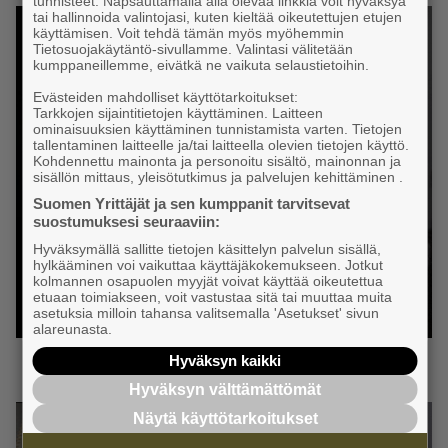
tunnisteet. Napsauttamalla alla olevaa linkkiä voit hyväksyä
tai hallinnoida valintojasi, kuten kieltää oikeutettujen etujen
käyttämisen. Voit tehdä tämän myös myöhemmin
Tietosuojakäytäntö-sivullamme. Valintasi välitetään
kumppaneillemme, eivätkä ne vaikuta selaustietoihin.
Evästeiden mahdolliset käyttötarkoitukset:
Tarkkojen sijaintitietojen käyttäminen. Laitteen
ominaisuuksien käyttäminen tunnistamista varten. Tietojen
tallentaminen laitteelle ja/tai laitteella olevien tietojen käyttö.
Tietopaketti sotesta
Kohdennettu mainonta ja personoitu sisältö, mainonnan ja
sisällön mittaus, yleisötutkimus ja palvelujen kehittäminen .
Sote-tietopaketti aluevaltuutetuille
Suomen Yrittäjät ja sen kumppanit tarvitsevat
suostumuksesi seuraaviin:
Hyväksymällä sallitte tietojen käsittelyn palvelun sisällä,
hylkääminen voi vaikuttaa käyttäjäkokemukseen. Jotkut
LUE LISÄÄ
kolmannen osapuolen myyjät voivat käyttää oikeutettua
etuaan toimiakseen, voit vastustaa sitä tai muuttaa muita
asetuksia milloin tahansa valitsemalla 'Asetukset' sivun
alareunasta.
Hyväksyn kaikki
Hyväksyn välttämättömät
Näytä käyttötarkoitukset