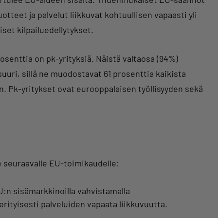
tteet ja palvelut liikkuvat kohtuullisen vapaasti yli
liset kilpailuedellytykset.
prosenttia on pk-yrityksiä. Näistä valtaosa (94%)
 suuri, sillä ne muodostavat 61 prosenttia kaikista
in. Pk-yritykset ovat eurooppalaisen työllisyyden sekä
e seuraavalle EU-toimikaudelle:
:n sisämarkkinoilla vahvistamalla
erityisesti palveluiden vapaata liikkuvuutta.