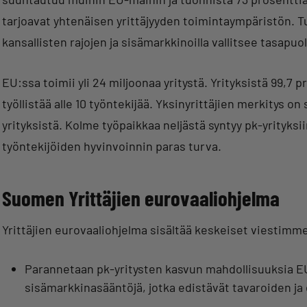
tarjoavat yhtenäisen yrittäjyyden toimintaympäristön. Tuo
kansallisten rajojen ja sisämarkkinoilla vallitsee tasapuo
EU:ssa toimii yli 24 miljoonaa yritystä. Yrityksistä 99,7 
työllistää alle 10 työntekijää. Yksinyrittäjien merkitys on
yrityksistä. Kolme työpaikkaa neljästä syntyy pk-yrityksi
työntekijöiden hyvinvoinnin paras turva.
Suomen Yrittäjien eurovaaliohjelma
Yrittäjien eurovaaliohjelma sisältää keskeiset viestimm
Parannetaan pk-yritysten kasvun mahdollisuuksia EU
sisämarkkinasääntöjä, jotka edistävät tavaroiden ja 