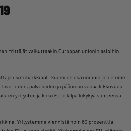
19
men Yrittäjät vaikuttaakin Euroopan unionin asioihin
luttajan kotimarkkinat. Suomi on osa unionia ja olemme
n, tavaroiden, palveluiden ja pääoman vapaa liikkuvuus
aisten yritysten ja koko EU:n kilpailukykyä suhteessa
kkina. Yritystemme viennistä noin 60 prosenttia
a tulee EU-alueen sisältä. Yhdenmukaiset EU-säännöt