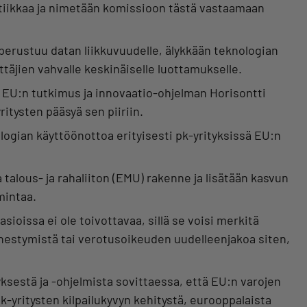
tiikkaa ja nimetään komissioon tästä vastaamaan
perustuu datan liikkuvuudelle, älykkään teknologian
ittäjien vahvalle keskinäiselle luottamukselle.
 EU:n tutkimus ja innovaatio-ohjelman Horisontti
itysten pääsyä sen piiriin.
logian käyttöönottoa erityisesti pk-yrityksissä EU:n
 talous- ja rahaliiton (EMU) rakenne ja lisätään kasvun
mintaa.
issa ei ole toivottavaa, sillä se voisi merkitä
nestymistä tai verotusoikeuden uudelleenjakoa siten,
estä ja -ohjelmista sovittaessa, että EU:n varojen
k-yritysten kilpailukyvyn kehitystä, eurooppalaista