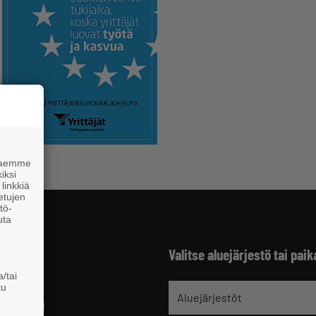
 haemme
iksi
linkkiä
 etujen
tö-
uta
Valitse aluejärjestö tai paik
/tai
tu
jät
Aluejärjestöt
 HELSINKI