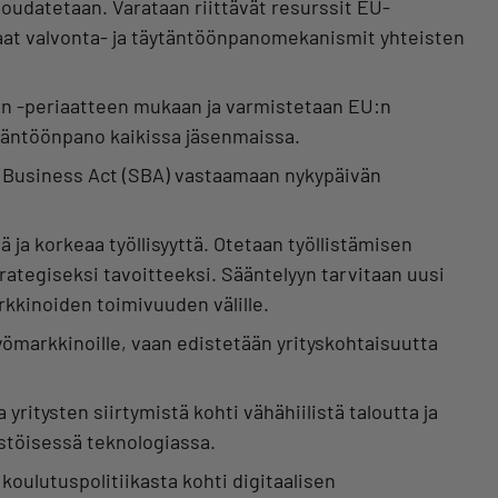
oudatetaan. Varataan riittävät resurssit EU-
at valvonta- ja täytäntöönpanomekanismit yhteisten
in -periaatteen mukaan ja varmistetaan EU:n
täntöönpano kaikissa jäsenmaissa.
l Business Act (SBA) vastaamaan nykypäivän
 ja korkeaa työllisyyttä. Otetaan työllistämisen
tegiseksi tavoitteeksi. Sääntelyyn tarvitaan uusi
rkkinoiden toimivuuden välille.
yömarkkinoille, vaan edistetään yrityskohtaisuutta
yritysten siirtymistä kohti vähähiilistä taloutta ja
ästöisessä teknologiassa.
 koulutuspolitiikasta kohti digitaalisen