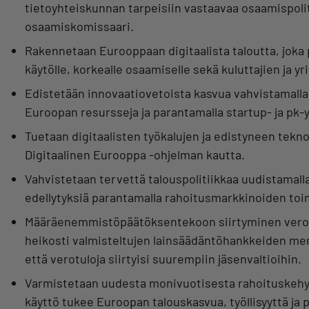
tietoyhteiskunnan tarpeisiin vastaavaa osaamispoli
osaamiskomissaari.
Rakennetaan Eurooppaan digitaalista taloutta, joka 
käytölle, korkealle osaamiselle sekä kuluttajien ja yr
Edistetään innovaatiovetoista kasvua vahvistamalla
Euroopan resursseja ja parantamalla startup- ja pk-yr
Tuetaan digitaalisten työkalujen ja edistyneen tekno
Digitaalinen Eurooppa -ohjelman kautta.
Vahvistetaan tervettä talouspolitiikkaa uudistamalla
edellytyksiä parantamalla rahoitusmarkkinoiden toi
Määräenemmistöpäätöksentekoon siirtyminen veroasio
heikosti valmisteltujen lainsäädäntöhankkeiden me
että verotuloja siirtyisi suurempiin jäsenvaltioihin.
Varmistetaan uudesta monivuotisesta rahoituskehyks
käyttö tukee Euroopan talouskasvua, työllisyyttä ja p