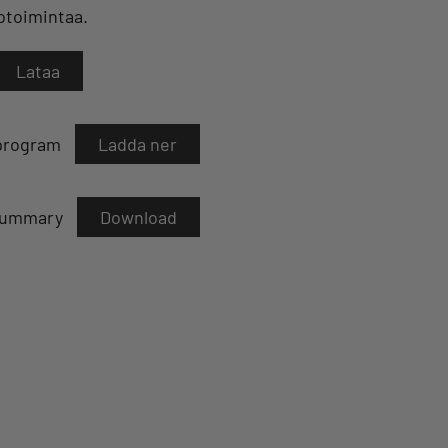
iotoimintaa.
Lataa
sprogram
Ladda ner
 summary
Download