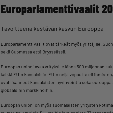
Europarlamenttivaalit 20
Tavoitteena kestävän kasvun Eurooppa
Europarlamenttivaalit ovat tärkeät myös yrittäjille. Suo
sekä Suomessa että Brysselissä.
Euroopan unioni avaa yrityksille lähes 500 miljoonan ku
kaikki EU:n kansalaisia. EU:n neljä vapautta eli ihmiste
ovat lisänneet kansalaisten hyvinvointia sekä eurooppal
globaaleihin markkinoihin.
Euroopan unioni on myös suomalaisten yritysten kotimar
suuntautuu muihin EU-maihin ja tuonnista 73 prosentti