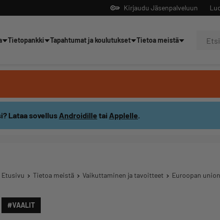
Kirjaudu Jäsenpalveluun
Luo
a
Tietopankki
Tapahtumat ja koulutukset
Tietoa meistä
Yrittäjien tekoälyltä
i? Lataa sovellus
Androidille
tai
Applelle
.
Etusivu
Tietoa meistä
Vaikuttaminen ja tavoitteet
Euroopan union
#VAALIT