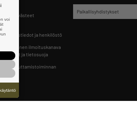
9 221
i
Paikallisyhdistykset
oste ja evästeet
en voi
set
ät
ai
ivun
ön yhteystiedot ja henkilöstö
jien sisäinen ilmoituskanava
an ohjeet ja tietosuoja
jien vaikuttamistoiminnan
oste
käytäntö