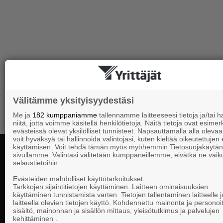
Välitämme yksityisyydestäsi
Me ja
182 kumppaniamme
tallennamme laitteeseesi tietoja ja/tai
niitä, jotta voimme käsitellä henkilötietoja. Näitä tietoja ovat esimerk
evästeissä olevat yksilölliset tunnisteet. Napsauttamalla alla olevaa 
voit hyväksyä tai hallinnoida valintojasi, kuten kieltää oikeutettujen
käyttämisen. Voit tehdä tämän myös myöhemmin Tietosuojakäytän
sivullamme. Valintasi välitetään kumppaneillemme, eivätkä ne vaik
selaustietoihin.
Yhteystiedot
Evästeiden mahdolliset käyttötarkoitukset:
Tarkkojen sijaintitietojen käyttäminen. Laitteen ominaisuuksien
käyttäminen tunnistamista varten. Tietojen tallentaminen laitteelle ja
laitteella olevien tietojen käyttö. Kohdennettu mainonta ja personoi
Suomen Yrittä
sisältö, mainonnan ja sisällön mittaus, yleisötutkimus ja palvelujen
Valtakunnallista, alueellista ja paikallista
PL 999, 00101
kehittäminen .