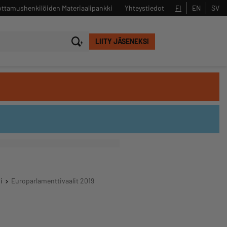
ttamushenkilöiden Materiaalipankki
Yhteystiedot
FI
EN
SV
LIITY JÄSENEKSI
Sulje
Hae
i
Europarlamenttivaalit 2019