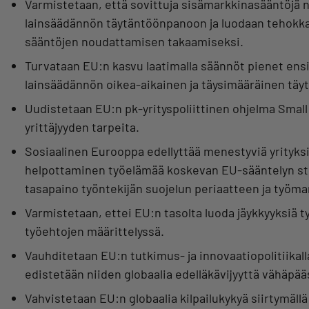
Varmistetaan, että sovittuja sisämarkkinasääntöjä n
lainsäädännön täytäntöönpanoon ja luodaan tehokka
sääntöjen noudattamisen takaamiseksi.
Turvataan EU:n kasvu laatimalla säännöt pienet ens
lainsäädännön oikea-aikainen ja täysimääräinen täy
Uudistetaan EU:n pk-yrityspoliittinen ohjelma Smal
yrittäjyyden tarpeita.
Sosiaalinen Eurooppa edellyttää menestyviä yrityksiä
helpottaminen työelämää koskevan EU-sääntelyn stra
tasapaino työntekijän suojelun periaatteen ja työma
Varmistetaan, ettei EU:n tasolta luoda jäykkyyksiä t
työehtojen määrittelyssä.
Vauhditetaan EU:n tutkimus- ja innovaatiopolitiikalla 
edistetään niiden globaalia edelläkävijyyttä vähäpä
Vahvistetaan EU:n globaalia kilpailukykyä siirtymällä