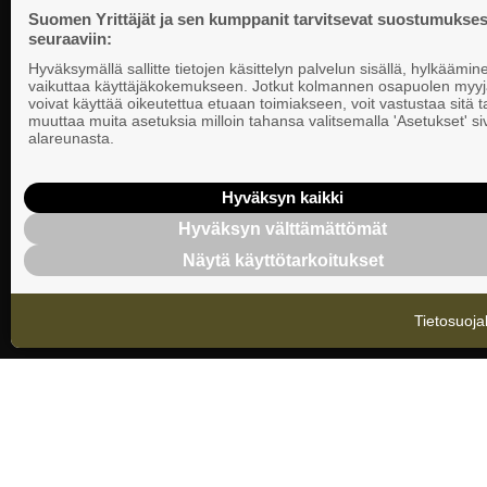
vaikuttamista pk-yrittäjien puolesta.
Puhelin 09 22
Suomen Yrittäjät ja sen kumppanit tarvitsevat suostumukses
seuraaviin:
Tietosuojasel
Hyväksymällä sallitte tietojen käsittelyn palvelun sisällä, hylkäämin
Evästeasetuk
vaikuttaa käyttäjäkokemukseen. Jotkut kolmannen osapuolen myyj
voivat käyttää oikeutettua etuaan toimiakseen, voit vastustaa sitä t
muuttaa muita asetuksia milloin tahansa valitsemalla 'Asetukset' s
Keskusjärjest
alareunasta.
Suomen Yrittä
Ilmoituskanav
Hyväksyn kaikki
Hyväksyn välttämättömät
Suomen Yrittä
Näytä käyttötarkoitukset
tietosuojasel
Tietosuoja