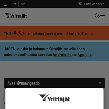
FI
EN
SV
Liity jäseneksi
Hae sivustolta tai kysy suoraan
YRITTÄJÄ, tule mukaan omiesi pariin! Liity
Yrittäjiin
.
Yrittäjien tekoälyltä
JÄSEN, oletko jo ladannut Yrittäjät-sovelluksen
puhelimeesi? Lataa sovellus
Androidille
tai
Applelle
.
Hae
Suodata hakutuloksia: näytä kaikki sisältö
Avaa sivunavigaatio
Etusivu
Palvelut ja edut
Tutustu tapahtuma- ja koulutustarjontaan
Akatemia