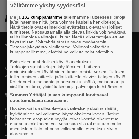
Välitämme yksityisyydestäsi
Akatemia
Me ja
182 kumppaniamme
tallennamme laitteeseesi tietoja
ja/tai haemme niitä, jotta voimme käsitellä henkilötietoja.
Näitä tietoja ovat esimerkiksi evästeissä olevat yksilölliset
tunnisteet. Napsauttamalla alla olevaa linkkiä voit hyväksyä
tai hallinnoida valintojasi, kuten kieltää oikeutettujen etujen
käyttämisen. Voit tehdä tämän myös myöhemmin
Tietosuojakäytäntö-sivullamme. Valintasi välitetään
kumppaneillemme, eivätkä ne vaikuta selaustietoihin.
Evästeiden mahdolliset käyttötarkoitukset:
Tarkkojen sijaintitietojen käyttäminen. Laitteen
Valtakunnallista, alueellista ja paikallista vaikuttamista pk-
ominaisuuksien käyttäminen tunnistamista varten. Tietojen
yrittäjien puolesta.
tallentaminen laitteelle ja/tai laitteella olevien tietojen käyttö.
Kohdennettu mainonta ja personoitu sisältö, mainonnan ja
sisällön mittaus, yleisötutkimus ja palvelujen kehittäminen .
Yhteystiedot
Suomen Yrittäjät ja sen kumppanit tarvitsevat
suostumuksesi seuraaviin:
Hyväksymällä sallitte tietojen käsittelyn palvelun sisällä,
Suomen Yrittäjät
hylkääminen voi vaikuttaa käyttäjäkokemukseen. Jotkut
PL 999, 00101 HELSINKI
kolmannen osapuolen myyjät voivat käyttää oikeutettua
etuaan toimiakseen, voit vastustaa sitä tai muuttaa muita
Puhelin 09 229 221
asetuksia milloin tahansa valitsemalla 'Asetukset' sivun
alareunasta.
Tietosuojaseloste ja evästeet