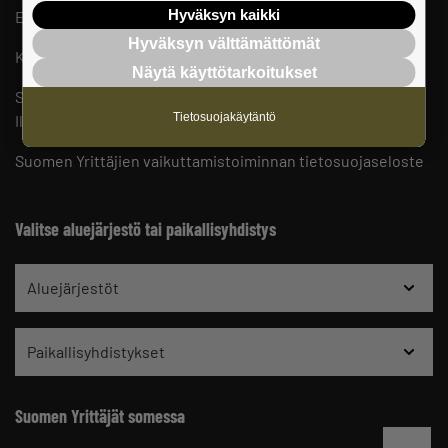
Hyväksyn kaikki
Evästeasetukset
Hyväksyn välttämättömät
Keskusjärjestön yhteystiedot ja henkilöstö
Näytä käyttötarkoitukset
Suomen Yrittäjien sisäinen ilmoituskanava
Tietosuojakäytäntö
Ilmoituskanavan ohjeet ja tietosuoja
Suomen Yrittäjien vaikuttamistoiminnan tietosuojaseloste
Valitse aluejärjestö tai paikallisyhdistys
Aluejärjestöt
Paikallisyhdistykset
Suomen Yrittäjät somessa