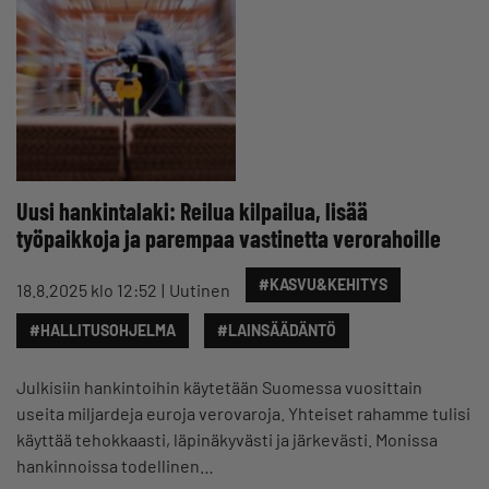
Uusi hankintalaki: Reilua kilpailua, lisää
työpaikkoja ja parempaa vastinetta verorahoille
#KASVU&KEHITYS
18.8.2025 klo 12:52
Uutinen
#HALLITUSOHJELMA
#LAINSÄÄDÄNTÖ
Julkisiin hankintoihin käytetään Suomessa vuosittain
useita miljardeja euroja verovaroja. Yhteiset rahamme tulisi
käyttää tehokkaasti, läpinäkyvästi ja järkevästi. Monissa
hankinnoissa todellinen…