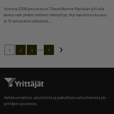
Vuonna 2006 perustetun Tilausliikenne Rantalan piti olla
aluksi vain yhden miehen taksiyritys. Nyt kalustoon kuuluu
jo 12 autoa aina takseista…
…
1
2
3
7
Valtakunnallista, alueellista ja paikallista vaikuttamista pk-
yrittäjien puolesta.