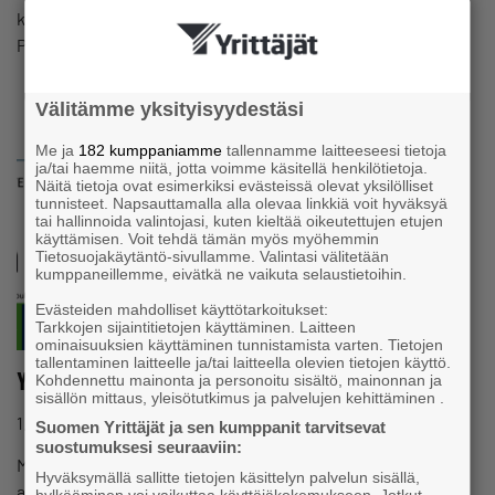
klo 18Lähtö: Kalmaanranta, Gyllinginkadun päässäMinne:
Paskonnokan uudelle…
Välitämme yksityisyydestäsi
Me ja
182 kumppaniamme
tallennamme laitteeseesi tietoja
ja/tai haemme niitä, jotta voimme käsitellä henkilötietoja.
Näitä tietoja ovat esimerkiksi evästeissä olevat yksilölliset
tunnisteet. Napsauttamalla alla olevaa linkkiä voit hyväksyä
tai hallinnoida valintojasi, kuten kieltää oikeutettujen etujen
käyttämisen. Voit tehdä tämän myös myöhemmin
Tietosuojakäytäntö-sivullamme. Valintasi välitetään
kumppaneillemme, eivätkä ne vaikuta selaustietoihin.
Evästeiden mahdolliset käyttötarkoitukset:
Tarkkojen sijaintitietojen käyttäminen. Laitteen
ominaisuuksien käyttäminen tunnistamista varten. Tietojen
tallentaminen laitteelle ja/tai laitteella olevien tietojen käyttö.
Yrityskummit are coming to town!
Kohdennettu mainonta ja personoitu sisältö, mainonnan ja
sisällön mittaus, yleisötutkimus ja palvelujen kehittäminen .
1.5.2025 klo 23:31
Tapahtuma
Suomen Yrittäjät ja sen kumppanit tarvitsevat
suostumuksesi seuraaviin:
Markku Saarinen ja Jouko Suokas, Ikaalisten yrityskummit,
Hyväksymällä sallitte tietojen käsittelyn palvelun sisällä,
auttavat sinua yrittäjätaipaleellasi – olipa kyse