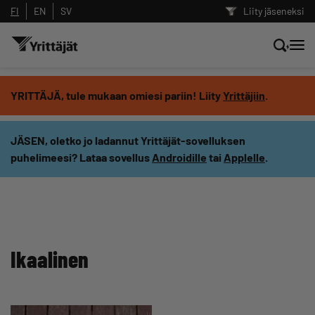
FI
EN
SV
Liity jäseneksi
Hae sivustolta tai kysy suoraan
YRITTÄJÄ, tule mukaan omiesi pariin! Liity
Yrittäjiin
.
Yrittäjien tekoälyltä
JÄSEN, oletko jo ladannut Yrittäjät-sovelluksen
puhelimeesi? Lataa sovellus
Androidille
tai
Applelle
.
Hae
Suodata hakutuloksia: näytä kaikki sisältö
Ikaalinen