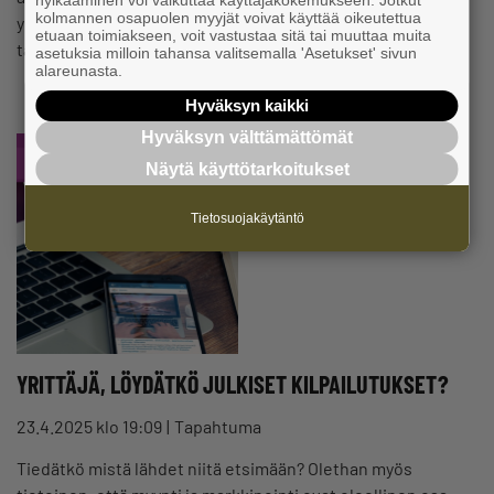
hylkääminen voi vaikuttaa käyttäjäkokemukseen. Jotkut
kolmannen osapuolen myyjät voivat käyttää oikeutettua
yritystoiminnan haasteista, keskustelukumppanin
etuaan toimiakseen, voit vastustaa sitä tai muuttaa muita
tarpeesta tai ideoiden pallottelusta.…
asetuksia milloin tahansa valitsemalla 'Asetukset' sivun
alareunasta.
Hyväksyn kaikki
Hyväksyn välttämättömät
Näytä käyttötarkoitukset
Tietosuojakäytäntö
YRITTÄJÄ, LÖYDÄTKÖ JULKISET KILPAILUTUKSET?
23.4.2025 klo 19:09
Tapahtuma
Tiedätkö mistä lähdet niitä etsimään? Olethan myös