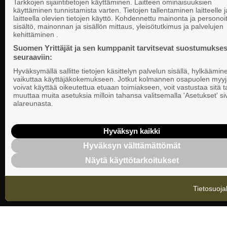
Tarkkojen sijaintitietojen käyttäminen. Laitteen ominaisuuksien
käyttäminen tunnistamista varten. Tietojen tallentaminen laitteelle ja
laitteella olevien tietojen käyttö. Kohdennettu mainonta ja personoi
Suomen Yrittä
sisältö, mainonnan ja sisällön mittaus, yleisötutkimus ja palvelujen
Valtakunnallista, alueellista ja paikallista
PL 999, 00101
kehittäminen .
vaikuttamista pk-yrittäjien puolesta.
Puhelin 09 22
Suomen Yrittäjät ja sen kumppanit tarvitsevat suostumukses
seuraaviin:
Tietosuojasel
Hyväksymällä sallitte tietojen käsittelyn palvelun sisällä, hylkäämin
Evästeasetuk
vaikuttaa käyttäjäkokemukseen. Jotkut kolmannen osapuolen myyj
voivat käyttää oikeutettua etuaan toimiakseen, voit vastustaa sitä t
muuttaa muita asetuksia milloin tahansa valitsemalla 'Asetukset' s
Keskusjärjest
alareunasta.
Suomen Yrittä
Ilmoituskanav
Hyväksyn kaikki
Hyväksyn välttämättömät
Suomen Yrittä
Näytä käyttötarkoitukset
tietosuojasel
Tietosuoja