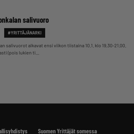
onkalan salivuoro
#YRITTÄJÄNARKI
n salivuorot alkavat ensi viikon tiistaina 10.1. klo 19.30-21.00.
asti (pois lukien ti…
allisyhdistys
Suomen Yrittäjät somessa