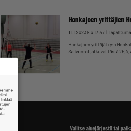
Honkajoen yrittäjien H
11.1.2023 klo 17:47
Tapahtuma
Honkajoen yrittäjät ry:n Honkala
Salivuorot jatkuvat tästä 25.4. 
 haemme
iksi
linkkiä
 etujen
tö-
uta
Valitse aluejärjestö tai paik