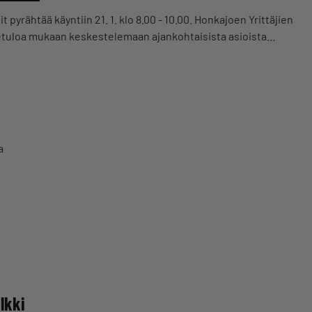
pyrähtää käyntiin 21. 1. klo 8.00 - 10.00. Honkajoen Yrittäjien
rvetuloa mukaan keskestelemaan ajankohtaisista asioista…
a
lkki