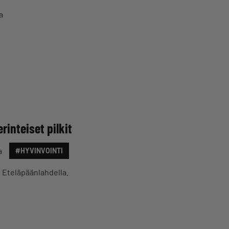
a
rinteiset pilkit
a
#HYVINVOINTI
n Eteläpäänlahdella.