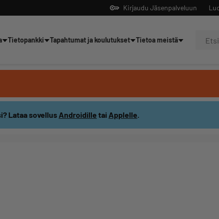
Kirjaudu Jäsenpalveluun
Luo
a
Tietopankki
Tapahtumat ja koulutukset
Tietoa meistä
Yrittäjien tekoälyltä
i? Lataa sovellus
Androidille
tai
Applelle
.