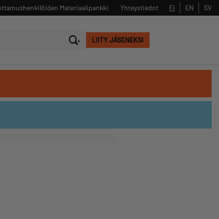
ttamushenkilöiden Materiaalipankki
Yhteystiedot
FI
EN
SV
LIITY JÄSENEKSI
Sulje
Hae