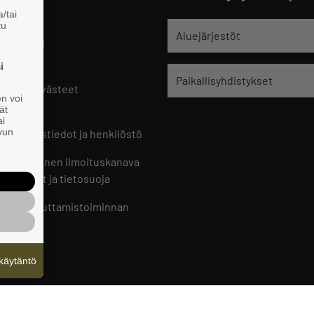
/tai
tu
jät
Aluejärjestöt
 HELSINKI
9 221
i
Paikallisyhdistykset
oste ja evästeet
en voi
set
ät
ai
ivun
ön yhteystiedot ja henkilöstö
jien sisäinen ilmoituskanava
an ohjeet ja tietosuoja
jien vaikuttamistoiminnan
oste
käytäntö