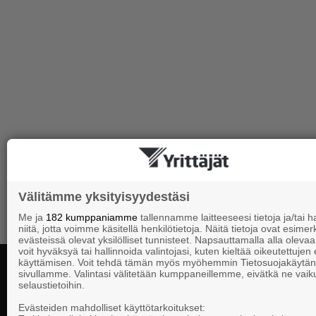
Välitämme yksityisyydestäsi
Me ja
182 kumppaniamme
tallennamme laitteeseesi tietoja ja/tai
niitä, jotta voimme käsitellä henkilötietoja. Näitä tietoja ovat esimerk
evästeissä olevat yksilölliset tunnisteet. Napsauttamalla alla olevaa 
voit hyväksyä tai hallinnoida valintojasi, kuten kieltää oikeutettujen
käyttämisen. Voit tehdä tämän myös myöhemmin Tietosuojakäytän
sivullamme. Valintasi välitetään kumppaneillemme, eivätkä ne vaik
selaustietoihin.
Yhteystiedot
Evästeiden mahdolliset käyttötarkoitukset: