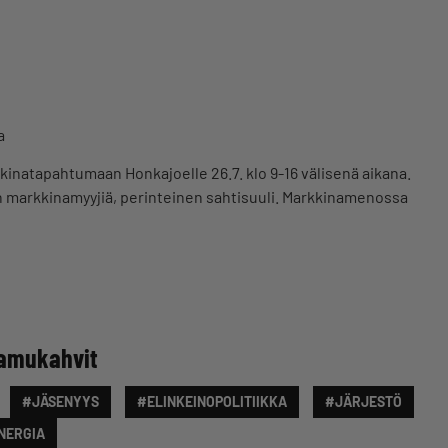
a
inatapahtumaan Honkajoelle 26.7. klo 9-16 välisenä aikana.
on markkinamyyjiä, perinteinen sahtisuuli. Markkinamenossa
aamukahvit
#JÄSENYYS
#ELINKEINOPOLITIIKKA
#JÄRJESTÖ
NERGIA