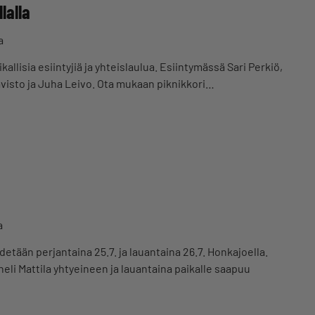
lalla
a
kallisia esiintyjiä ja yhteislaulua. Esiintymässä Sari Perkiö,
visto ja Juha Leivo. Ota mukaan piknikkori…
a
ään perjantaina 25.7. ja lauantaina 26.7. Honkajoella.
eli Mattila yhtyeineen ja lauantaina paikalle saapuu