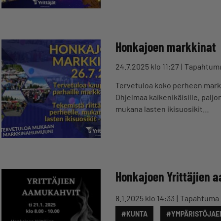
Honkajoen markkinat
24.7.2025 klo 11:27
Tapahtum
Tervetuloa koko perheen markk
Ohjelmaa kaikenikäisille, palj
mukana lasten ikisuosikit…
Honkajoen Yrittäjien 
8.1.2025 klo 14:33
Tapahtuma
#KUNTA
#YMPÄRISTÖJAE