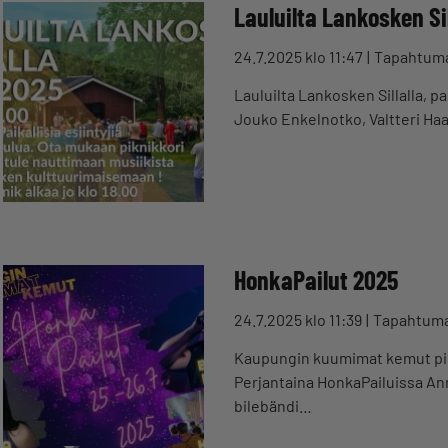
Lauluilta Lankosken Sil
24.7.2025 klo 11:47
Tapahtum
Lauluilta Lankosken Sillalla, pai
Jouko Enkelnotko, Valtteri Haa
HonkaPailut 2025
24.7.2025 klo 11:39
Tapahtum
Kaupungin kuumimat kemut pidet
Perjantaina HonkaPailuissa Ann
bilebändi…