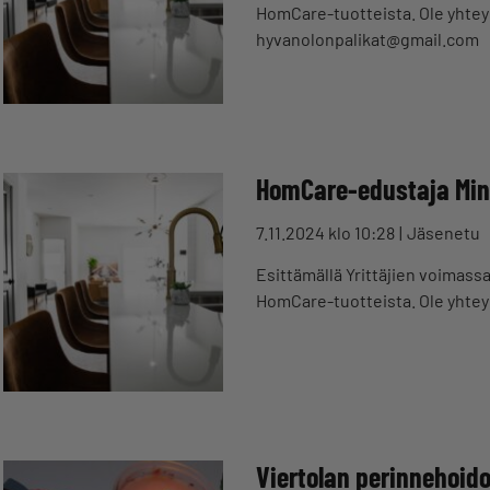
HomCare-tuotteista. Ole yhteyd
hyvanolonpalikat@gmail.com
HomCare-edustaja Minn
7.11.2024 klo 10:28
Jäsenetu
Esittämällä Yrittäjien voimass
HomCare-tuotteista. Ole yhteyd
Viertolan perinnehoido