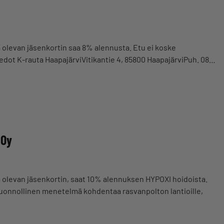
a olevan jäsenkortin saa 8% alennusta. Etu ei koske
iedot K-rauta HaapajärviVitikantie 4, 85800 HaapajärviPuh. 08…
 Oy
a olevan jäsenkortin, saat 10% alennuksen HYPOXI hoidoista.
uonnollinen menetelmä kohdentaa rasvanpolton lantioille,