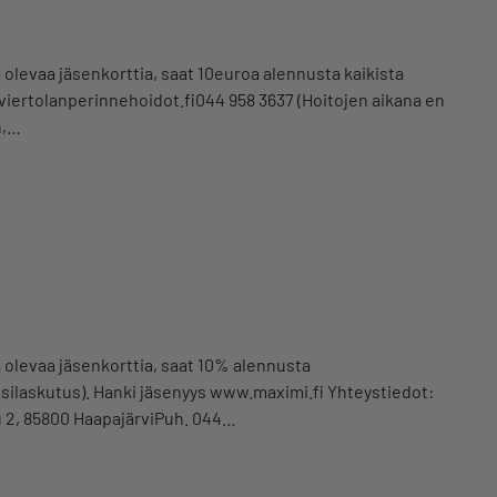
 olevaa jäsenkorttia, saat 10euroa alennusta kaikista
viertolanperinnehoidot.fi044 958 3637 (Hoitojen aikana en
n,…
a olevaa jäsenkorttia, saat 10% alennusta
silaskutus). Hanki jäsenyys www.maximi.fi Yhteystiedot:
2, 85800 HaapajärviPuh. 044…