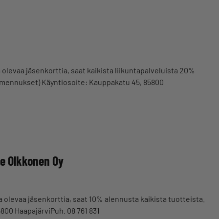
 olevaa jäsenkorttia, saat kaikista liikuntapalveluista 20%
almennukset) Käyntiosoite: Kauppakatu 45, 85800
ke Olkkonen Oy
 olevaa jäsenkorttia, saat 10% alennusta kaikista tuotteista.
5800 HaapajärviPuh. 08 761 831