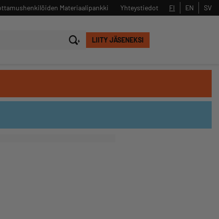
ttamushenkilöiden Materiaalipankki
Yhteystiedot
FI
EN
SV
LIITY JÄSENEKSI
Sulje
Hae