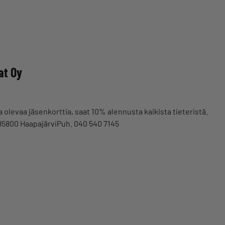
at Oy
 olevaa jäsenkorttia, saat 10% alennusta kaikista tieteristä.
 85800 HaapajärviPuh. 040 540 7145