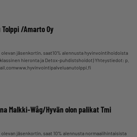
 Tolppi /Amarto Oy
a olevan jäsenkortin, saat10% alennusta hyvinvointihoidoista
 klassinen hieronta ja Detox-puhdistshoidot) Yhteystiedot: p.
il.comwww.hyvinvointipalveluanutolppi.fi
na Malkki-Wåg/Hyvän olon palikat Tmi
a olevan jäsenkortin, saat 10% alennusta normaalihintaisista