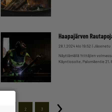
Haapajärven Rautapoj
28.1.2024 klo 19:52
Jäsenetu
Näyttämällä Yrittäjien voimassa
Käyntiosoite, Palomäentie 21,
1
2
3