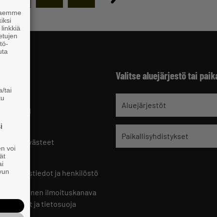
 haemme
iksi
linkkiä
 etujen
tö-
uta
Valitse aluejärjestö tai paik
/tai
tu
jät
Aluejärjestöt
 HELSINKI
9 221
i
Paikallisyhdistykset
oste ja evästeet
en voi
set
ät
ai
ivun
ön yhteystiedot ja henkilöstö
jien sisäinen ilmoituskanava
an ohjeet ja tietosuoja