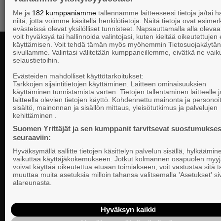
Me ja
182 kumppaniamme
tallennamme laitteeseesi tietoja ja/tai
niitä, jotta voimme käsitellä henkilötietoja. Näitä tietoja ovat esimerk
evästeissä olevat yksilölliset tunnisteet. Napsauttamalla alla olevaa 
voit hyväksyä tai hallinnoida valintojasi, kuten kieltää oikeutettujen
käyttämisen. Voit tehdä tämän myös myöhemmin Tietosuojakäytän
sivullamme. Valintasi välitetään kumppaneillemme, eivätkä ne vaik
selaustietoihin.
Yhteystiedot
Evästeiden mahdolliset käyttötarkoitukset:
Tarkkojen sijaintitietojen käyttäminen. Laitteen ominaisuuksien
käyttäminen tunnistamista varten. Tietojen tallentaminen laitteelle ja
laitteella olevien tietojen käyttö. Kohdennettu mainonta ja personoi
Suomen Yrittä
sisältö, mainonnan ja sisällön mittaus, yleisötutkimus ja palvelujen
Valtakunnallista, alueellista ja paikallista
PL 999, 00101
kehittäminen .
vaikuttamista pk-yrittäjien puolesta.
Puhelin 09 22
Suomen Yrittäjät ja sen kumppanit tarvitsevat suostumukses
seuraaviin:
Tietosuojasel
Hyväksymällä sallitte tietojen käsittelyn palvelun sisällä, hylkäämin
Evästeasetuk
vaikuttaa käyttäjäkokemukseen. Jotkut kolmannen osapuolen myyj
voivat käyttää oikeutettua etuaan toimiakseen, voit vastustaa sitä t
muuttaa muita asetuksia milloin tahansa valitsemalla 'Asetukset' s
Keskusjärjest
alareunasta.
Suomen Yrittä
Ilmoituskanav
Hyväksyn kaikki