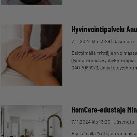
Hyvinvointipalvelu Anu
7.11.2024 klo 13:29
Jäsenetu
Esittämällä Yrittäjien voimass
(lymfaterapia, vyöhyketerapia,
040 7088973, amarto.oy@hotma
HomCare-edustaja MIn
7.11.2024 klo 13:20
Jäsenetu
Esittämällä Yrittäjien voimass