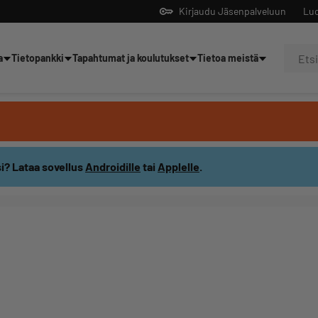
Kirjaudu Jäsenpalveluun
Luo
a
Tietopankki
Tapahtumat ja koulutukset
Tietoa meistä
Yrittäjien tekoälyltä
i? Lataa sovellus
Androidille
tai
Applelle
.