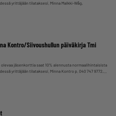
essä yrittäjään tilataksesi. Minna Malkki-Wåg,
a Kontro/Siivoushullun päiväkirja Tmi
a olevaa jäsenkorttia saat 10% alennusta normaalihintaisista
essä yrittäjään tilataksesi. Minna Kontro p. 040 747 9772,…
t