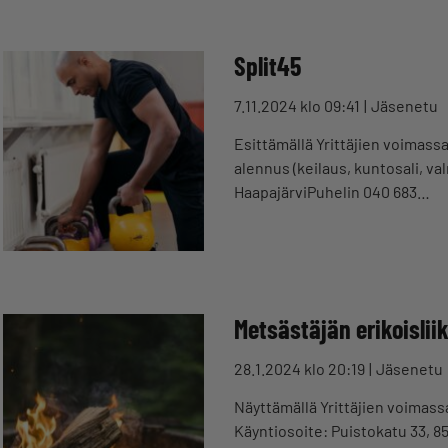
Split45
7.11.2024 klo 09:41
Jäsenetu
Esittämällä Yrittäjien voimassa
alennus (keilaus, kuntosali, v
HaapajärviPuhelin 040 683…
Metsästäjän erikoislii
28.1.2024 klo 20:19
Jäsenetu
Näyttämällä Yrittäjien voimassa
Käyntiosoite: Puistokatu 33, 8