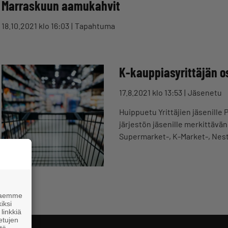
Marraskuun aamukahvit
18.10.2021 klo 16:03
Tapahtuma
K-kauppiasyrittäjän ost
17.8.2021 klo 13:53
Jäsenetu
Huippuetu Yrittäjien jäsenille 
järjestön jäsenille merkittävä
Supermarket-, K-Market-, Nes
 haemme
iksi
linkkiä
 etujen