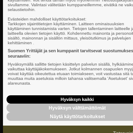
käyttämisen. Voit tehdä tämän myös myöhemmin Tietosuojakäytän
sivullamme. Valintasi välitetään kumppaneillemme, eivätkä ne vaik
selaustietoihin.
Yhteystiedot
Evästeiden mahdolliset käyttötarkoitukset:
Tarkkojen sijaintitietojen käyttäminen. Laitteen ominaisuuksien
käyttäminen tunnistamista varten. Tietojen tallentaminen laitteelle ja
laitteella olevien tietojen käyttö. Kohdennettu mainonta ja personoi
Suomen Yrittä
sisältö, mainonnan ja sisällön mittaus, yleisötutkimus ja palvelujen
Valtakunnallista, alueellista ja paikallista
PL 999, 00101
kehittäminen .
vaikuttamista pk-yrittäjien puolesta.
Puhelin 09 22
Suomen Yrittäjät ja sen kumppanit tarvitsevat suostumukses
seuraaviin:
Tietosuojasel
Hyväksymällä sallitte tietojen käsittelyn palvelun sisällä, hylkäämin
Evästeasetuk
vaikuttaa käyttäjäkokemukseen. Jotkut kolmannen osapuolen myyj
voivat käyttää oikeutettua etuaan toimiakseen, voit vastustaa sitä t
muuttaa muita asetuksia milloin tahansa valitsemalla 'Asetukset' s
Keskusjärjest
alareunasta.
Suomen Yrittä
Ilmoituskanav
Hyväksyn kaikki
Hyväksyn välttämättömät
Suomen Yrittä
Näytä käyttötarkoitukset
tietosuojasel