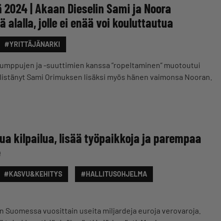
ä 2024 | Akaan Dieselin Sami ja Noora
ä alalla, jolle ei enää voi kouluttautua
#YRITTÄJÄNARKI
pumppujen ja -suuttimien kanssa ”ropeltaminen” muotoutui
yöllistänyt Sami Orimuksen lisäksi myös hänen vaimonsa Nooran.
lua kilpailua, lisää työpaikkoja ja parempaa
e
#KASVU&KEHITYS
#HALLITUSOHJELMA
än Suomessa vuosittain useita miljardeja euroja verovaroja.