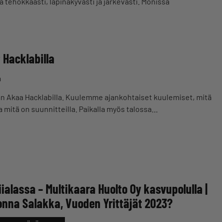
 tehokkaasti, läpinäkyvästi ja järkevästi. Monissa
Hacklabilla
a
 Akaa Hacklabilla. Kuulemme ajankohtaiset kuulemiset, mitä
 mitä on suunnitteilla. Paikalla myös talossa…
ialassa – Multikaara Huolto Oy kasvupolulla |
onna Salakka, Vuoden Yrittäjät 2023?