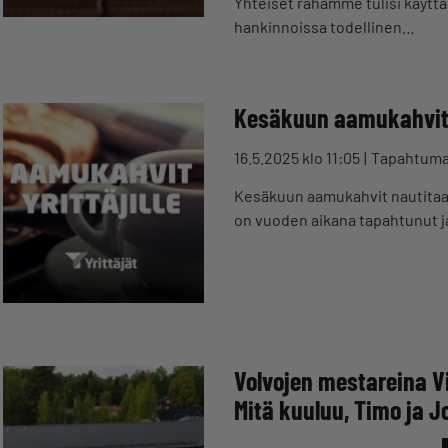
Yhteiset rahamme tulisi käyttää
hankinnoissa todellinen…
Kesäkuun aamukahvit 
16.5.2025 klo 11:05
Tapahtum
Kesäkuun aamukahvit nautitaan
on vuoden aikana tapahtunut ja
Volvojen mestareina Vi
Mitä kuuluu, Timo ja J