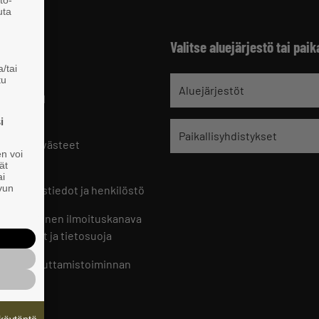
tö-
uta
Valitse aluejärjestö tai paik
/tai
tu
jät
Aluejärjestöt
 HELSINKI
9 221
i
Paikallisyhdistykset
oste ja evästeet
en voi
set
ät
ai
ivun
ön yhteystiedot ja henkilöstö
jien sisäinen ilmoituskanava
an ohjeet ja tietosuoja
jien vaikuttamistoiminnan
oste