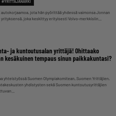
#YRITTÄJÄNARKI
ä autokorjaamoa, jota hän pyörittää yhdessä vaimonsa Jonnan
yrityksensä, joka keskittyy erityisesti Volvo-merkkisiin…
ta- ja kuntoutusalan yrittäjä! Ohittaako
n kesäkuinen tempaus sinun paikkakuntasi?
a yhteistyössä Suomen Olympiakomitean, Suomen Yrittäjien,
ntakeskusten yhdistysten sekä Suomen kuntoutusyrittäjien
ottuvan…