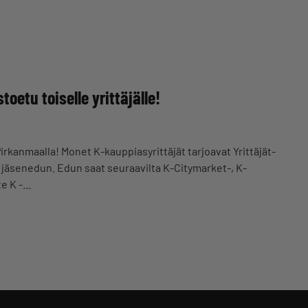
oetu toiselle yrittäjälle!
Pirkanmaalla! Monet K-kauppiasyrittäjät tarjoavat Yrittäjät-
n jäsenedun. Edun saat seuraavilta K-Citymarket-, K-
te K -…