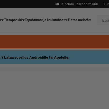
Kirjaudu Jäsenpalveluun
Luo
a
Tietopankki
Tapahtumat ja koulutukset
Tietoa meistä
Yrittäjien tekoälyltä
i? Lataa sovellus
Androidille
tai
Applelle
.