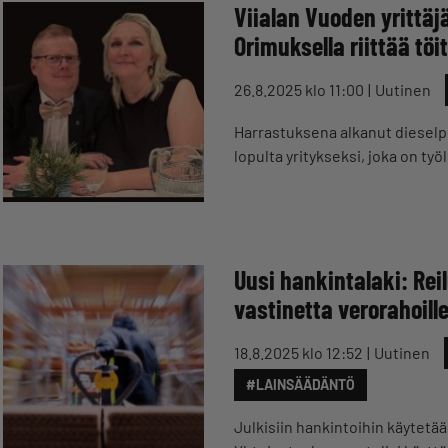
Viialan Vuoden yrittäj
Orimuksella riittää töit
26.8.2025 klo 11:00
Uutinen
Harrastuksena alkanut diesel
lopulta yritykseksi, joka on t
Uusi hankintalaki: Rei
vastinetta verorahoill
18.8.2025 klo 12:52
Uutinen
#LAINSÄÄDÄNTÖ
Julkisiin hankintoihin käytetä