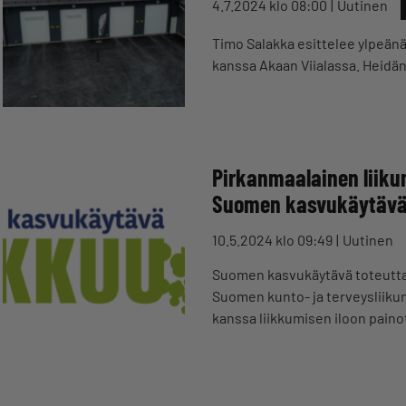
4.7.2024 klo 08:00
Uutinen
Timo Salakka esittelee ylpeän
kanssa Akaan Viialassa. Heidän 
Pirkanmaalainen liikun
Suomen kasvukäytävä
10.5.2024 klo 09:49
Uutinen
Suomen kasvukäytävä toteutta
Suomen kunto- ja terveysliiku
kanssa liikkumisen iloon pain