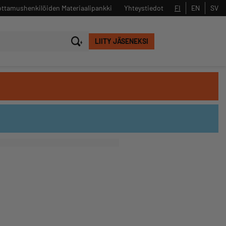
ttamushenkilöiden Materiaalipankki
Yhteystiedot
FI
EN
SV
LIITY JÄSENEKSI
Sulje
Hae