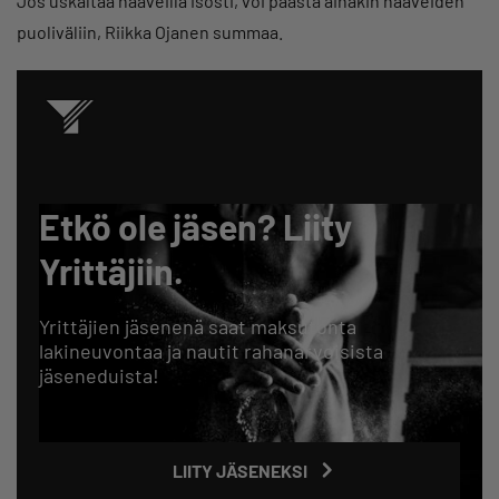
Jos uskaltaa haaveilla isosti, voi päästä ainakin haaveiden
puoliväliin, Riikka Ojanen summaa.
Etkö ole jäsen? Liity
Yrittäjiin.
Yrittäjien jäsenenä saat maksutonta
lakineuvontaa ja nautit rahanarvoisista
jäseneduista!
LIITY JÄSENEKSI