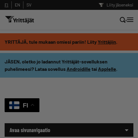
FI
EN
SV
Liity jäseneksi
Hae sivustolta tai kysy suoraan
YRITTÄJÄ, tule mukaan omiesi pariin! Liity
Yrittäjiin
.
Yrittäjien tekoälyltä
JÄSEN, oletko jo ladannut Yrittäjät-sovelluksen
puhelimeesi? Lataa sovellus
Androidille
tai
Applelle
.
Hae
Suodata hakutuloksia: näytä kaikki sisältö
FI
Avaa sivunavigaatio