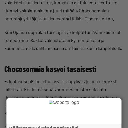
valmistaisi suklaata itse. Innostuin ajatuksesta, mutta en
tiennyt valmistamisesta juuri mitään, Chocosomnian
perustajayrittäjä ja suklaamestari Riikka Ojanen kertoo.
Kun Ojanen oppi alan termejä, työ helpottui. Avainkäsite oli
temperointi. Suklaa valmistetaan kylmentämällä ja
kuumentamalla suklaamassaa erittäin tarkoilla lämpötiloilla.
Chocosomnia kasvoi tasaisesti
− Joulusesonki on minulle virstanpylväs, jolloin menekki
mitataan. Ensimmäisenä vuonna valmistin suklaata
rivitaloasunnon keittiössä. Seuraavana vuonna asuimme
omakotitalossa, mutta sielläkin tilat tulivat vastaan.
Kolmantena jouluna totesin, että en pärjää enää yksin.
Ajatus työntekijän palkkaamisesta hirvitti Riikka Ojasta,