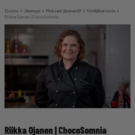
Etusivu
Jäsenyys
Mitä saat jäsenenä?
Yrittäjätarinoita
Riikka Ojanen | ChocoSomnia
Riikka Ojanen | ChocoSomnia