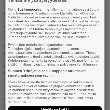
Välitämme yksityisyydestäsi
mutta se, että joku tekisi työtä yhtä suurella intohimolla,
Me ja
182 kumppaniamme
tallennamme laitteeseesi tietoja
kumppanina, tuntui paljon paremmalta vaihtoehdolta. Apu
ja/tai haemme niitä, jotta voimme käsitellä henkilötietoja.
Näitä tietoja ovat esimerkiksi evästeissä olevat yksilölliset
löytyi läheltä, sillä Ojanen oli liittynyt yrittäjäjärjestöön ja
tunnisteet. Napsauttamalla alla olevaa linkkiä voit hyväksyä
tai hallinnoida valintojasi, kuten kieltää oikeutettujen etujen
niistä piireistä löytyi myös tuleva yhtiökumppani.
käyttämisen. Voit tehdä tämän myös myöhemmin
Tietosuojakäytäntö-sivullamme. Valintasi välitetään
kumppaneillemme, eivätkä ne vaikuta selaustietoihin.
− Jenna Antinmaa aloitti syyskuussa 2019. Sen jälkeen
Evästeiden mahdolliset käyttötarkoitukset:
teimme yhdessä joulukuussa saman myynnin kuin minä
Tarkkojen sijaintitietojen käyttäminen. Laitteen
yksin ensimmäisen 1,5 vuoden aikana. Hän otti
ominaisuuksien käyttäminen tunnistamista varten. Tietojen
tallentaminen laitteelle ja/tai laitteella olevien tietojen käyttö.
markkinoinnin ja käytännön asiat hoitaakseen, joten sain
Kohdennettu mainonta ja personoitu sisältö, mainonnan ja
sisällön mittaus, yleisötutkimus ja palvelujen kehittäminen .
keskittyä suklaan valmistukseen. Somemarkkinoinnin
Suomen Yrittäjät ja sen kumppanit tarvitsevat
hoitaminen näkyi Antinmaan mukaan räjähdysmäisenä
suostumuksesi seuraaviin:
kasvuna myynnissä joulukuussa.
Hyväksymällä sallitte tietojen käsittelyn palvelun sisällä,
hylkääminen voi vaikuttaa käyttäjäkokemukseen. Jotkut
kolmannen osapuolen myyjät voivat käyttää oikeutettua
− Suklaan myynti ylitti kaikki odotukset! Haaveilimme jo
etuaan toimiakseen, voit vastustaa sitä tai muuttaa muita
asetuksia milloin tahansa valitsemalla 'Asetukset' sivun
tammikuun laihdutuskuureista, jotta saisimme vähän
alareunasta.
hengähtää, hän iloitsee.
Hyväksyn kaikki