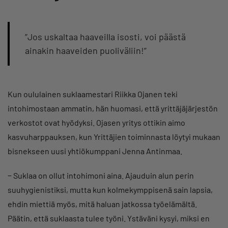
”Jos uskaltaa haaveilla isosti, voi päästä
ainakin haaveiden puoliväliin!”
Kun oululainen suklaamestari Riikka Ojanen teki
intohimostaan ammatin, hän huomasi, että yrittäjäjärjestön
verkostot ovat hyödyksi. Ojasen yritys ottikin aimo
kasvuharppauksen, kun Yrittäjien toiminnasta löytyi mukaan
bisnekseen uusi yhtiökumppani Jenna Antinmaa.
− Suklaa on ollut intohimoni aina. Ajauduin alun perin
suuhygienistiksi, mutta kun kolmekymppisenä sain lapsia,
ehdin miettiä myös, mitä haluan jatkossa työelämältä.
Päätin, että suklaasta tulee työni. Ystäväni kysyi, miksi en