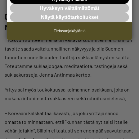
Hyväksyn välttämättömät
ChocoSomniaa on alusta asti
Näytä käyttötarkoitukset
rakennettu kasvu mielessä
Tietosuojakäytäntö
− Kasvun suhteen meillä on valtavia suunnitelmia. Ensin on
tavoite saada valtakunnallinen näkyvyys ja olla Suomen
tunnetuin onnellisuuden tuottaja suklaaelämysten kautta.
Toteutamme suklaajoogaa, meditaatiota, tastingeja sekä
suklaakursseja, Jenna Antinmaa kertoo.
Yritys sai myös toukokuussa kolmannen osakkaan, joka on
mukana intohimosta suklaaseen sekä rahoitusmielessä.
− Korvaani kalskahtaa ikävästi, jos joku yrittäjä sanoo
omasta toiminnastaan, että ”kunhan tästä nyt saisi itselle
vähän jotakin”. Silloin ei taatusti sen enempää saavutakaan.