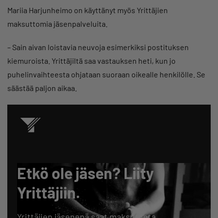
Mariia Harjunheimo on käyttänyt myös Yrittäjien
maksuttomia jäsenpalveluita.
– Sain aivan loistavia neuvoja esimerkiksi postituksen
kiemuroista. Yrittäjiltä saa vastauksen heti, kun jo
puhelinvaihteesta ohjataan suoraan oikealle henkilölle. Se
säästää paljon aikaa.
Etkö ole jäsen? Liity
Yrittäjiin.
Yrittäjien jäsenenä saat maksutonta