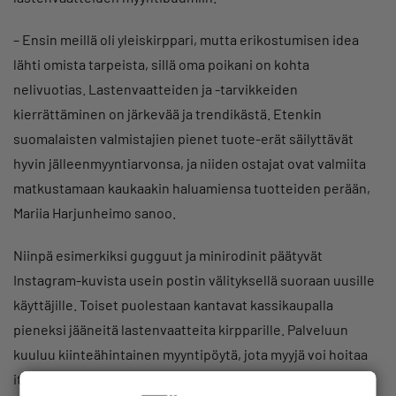
– Ensin meillä oli yleiskirppari, mutta erikostumisen idea
lähti omista tarpeista, sillä oma poikani on kohta
nelivuotias. Lastenvaatteiden ja -tarvikkeiden
kierrättäminen on järkevää ja trendikästä. Etenkin
suomalaisten valmistajien pienet tuote-erät säilyttävät
hyvin jälleenmyyntiarvonsa, ja niiden ostajat ovat valmiita
matkustamaan kaukaakin haluamiensa tuotteiden perään,
Mariia Harjunheimo sanoo.
Niinpä esimerkiksi gugguut ja minirodinit päätyvät
Instagram-kuvista usein postin välityksellä suoraan uusille
käyttäjille. Toiset puolestaan kantavat kassikaupalla
pieneksi jääneitä lastenvaatteita kirpparille. Palveluun
kuuluu kiinteähintainen myyntipöytä, jota myyjä voi hoitaa
itse tai pyytää henkilökuntaa täydentämään. Myös