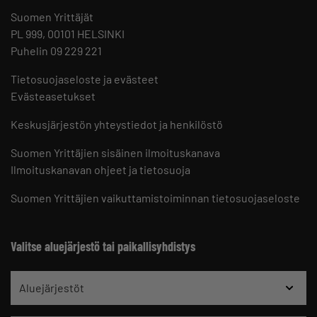
Suomen Yrittäjät
PL 999, 00101 HELSINKI
Puhelin 09 229 221
Tietosuojaseloste ja evästeet
Evästeasetukset
Keskusjärjestön yhteystiedot ja henkilöstö
Suomen Yrittäjien sisäinen ilmoituskanava
Ilmoituskanavan ohjeet ja tietosuoja
Suomen Yrittäjien vaikuttamistoiminnan tietosuojaseloste
Valitse aluejärjestö tai paikallisyhdistys
Aluejärjestöt