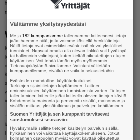
hinnoittelun voi ostaa yritykseltä. Provisiota ei myynnistä
peritä.
Välitämme yksityisyydestäsi
Vähän hullu täytyy olla
Me ja
182 kumppaniamme
tallennamme laitteeseesi tietoja
ja/tai haemme niitä, jotta voimme käsitellä henkilötietoja.
Näitä tietoja ovat esimerkiksi evästeissä olevat yksilölliset
Korona iski myös Sakuraan, ja ensimmäisessä aallossa liike
tunnisteet. Napsauttamalla alla olevaa linkkiä voit hyväksyä
tai hallinnoida valintojasi, kuten kieltää oikeutettujen etujen
jouduttiin sulkemaan kahdeksi kuukaudeksi. Syksyyn
käyttämisen. Voit tehdä tämän myös myöhemmin
mennessä liikevaihdon notkahdus oli kuitenkin jo kurottu
Tietosuojakäytäntö-sivullamme. Valintasi välitetään
kumppaneillemme, eivätkä ne vaikuta selaustietoihin.
kiinni, ja Mariia Harjunheimolla oli täydessä vauhdissa uusi
Evästeiden mahdolliset käyttötarkoitukset:
suunnitelma: liikkeen yhteyteen avattiin kahvila ja
Tarkkojen sijaintitietojen käyttäminen. Laitteen
ominaisuuksien käyttäminen tunnistamista varten. Tietojen
yritykseen palkattiin kondiittori. Kirpparilla oli jo ennestään
tallentaminen laitteelle ja/tai laitteella olevien tietojen käyttö.
imetysnurkkaus ja leikkinurkkaus – ja nyt siis myös kahvila.
Kohdennettu mainonta ja personoitu sisältö, mainonnan ja
sisällön mittaus, yleisötutkimus ja palvelujen kehittäminen .
Suomen Yrittäjät ja sen kumppanit tarvitsevat
– Taidan olla vähän hullu, kun kesken koronakriisin uskalsin
suostumuksesi seuraaviin:
laajentaa. Mutta ei pidä jäädä tuleen makaamaan, Mariia
Hyväksymällä sallitte tietojen käsittelyn palvelun sisällä,
Harjunheimo sanoo.
hylkääminen voi vaikuttaa käyttäjäkokemukseen. Jotkut
kolmannen osapuolen myyjät voivat käyttää oikeutettua