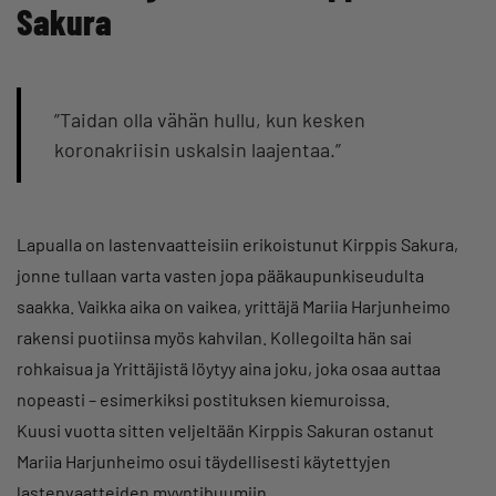
Sakura
”Taidan olla vähän hullu, kun kesken
koronakriisin uskalsin laajentaa.”
Lapualla on lastenvaatteisiin erikoistunut Kirppis Sakura,
jonne tullaan varta vasten jopa pääkaupunkiseudulta
saakka. Vaikka aika on vaikea, yrittäjä Mariia Harjunheimo
rakensi puotiinsa myös kahvilan. Kollegoilta hän sai
rohkaisua ja Yrittäjistä löytyy aina joku, joka osaa auttaa
nopeasti – esimerkiksi postituksen kiemuroissa.
Kuusi vuotta sitten veljeltään Kirppis Sakuran ostanut
Mariia Harjunheimo osui täydellisesti käytettyjen
lastenvaatteiden myyntibuumiin.