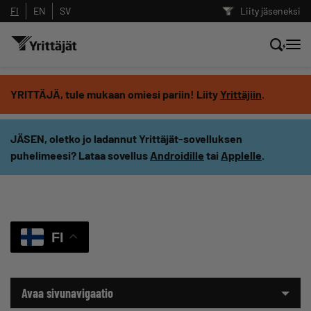
FI
EN
SV
Liity jäseneksi
Hae sivustolta tai kysy suoraan
YRITTÄJÄ, tule mukaan omiesi pariin! Liity
Yrittäjiin
.
Yrittäjien tekoälyltä
JÄSEN, oletko jo ladannut Yrittäjät-sovelluksen
puhelimeesi? Lataa sovellus
Androidille
tai
Applelle
.
Hae
Suodata hakutuloksia: näytä kaikki sisältö
FI
Avaa sivunavigaatio