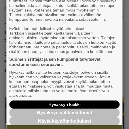
tunnisteet. Napsauttamalla alla olevaa linkkiä voit hyväksyä
tai hallinnoida valintojasi, kuten kieltää oikeutettujen etujen
arbetsplatserna behövs en relaterad diskussion mellan
käyttämisen. Voit tehdä tämän myös myöhemmin
Tietosuojakäytäntö-sivullamme. Valintasi välitetään
ledning och personal. Som underlag för diskussionerna kan
kumppaneillemme, eivätkä ne vaikuta selaustietoihin.
man använda handboken nedan, som har producerats av
Evästeiden mahdolliset käyttötarkoitukset:
arbetslivsorganisationer och som erbjuder olika synvinklar
Tarkkojen sijaintitietojen käyttäminen. Laitteen
ominaisuuksien käyttäminen tunnistamista varten. Tietojen
till digitaliseringen.
tallentaminen laitteelle ja/tai laitteella olevien tietojen käyttö.
Kohdennettu mainonta ja personoitu sisältö, mainonnan ja
sisällön mittaus, yleisötutkimus ja palvelujen kehittäminen .
Dialogen underlättas om det reserveras tid och utrymme
Suomen Yrittäjät ja sen kumppanit tarvitsevat
för den. Det kan till exempel vara en serie diskussioner på
suostumuksesi seuraaviin:
arbetsplatsen. Det är också nyttigt med fortlöpande
Hyväksymällä sallitte tietojen käsittelyn palvelun sisällä,
hylkääminen voi vaikuttaa käyttäjäkokemukseen. Jotkut
informella diskussioner.
kolmannen osapuolen myyjät voivat käyttää oikeutettua
etuaan toimiakseen, voit vastustaa sitä tai muuttaa muita
asetuksia milloin tahansa valitsemalla 'Asetukset' sivun
alareunasta.
Hyväksyn kaikki
Hyväksyn välttämättömät
Näytä käyttötarkoitukset