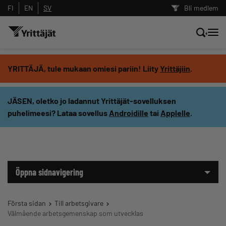
FI
EN
SV
Bli medlem
Sök nyheter, innehåll och utbildningar
YRITTÄJÄ, tule mukaan omiesi pariin! Liity
Yrittäjiin
.
Sök
JÄSEN, oletko jo ladannut Yrittäjät-sovelluksen
puhelimeesi? Lataa sovellus
Androidille
tai
Applelle
.
Innehållstyp: alla
Öppna sidnavigering
Första sidan
Till arbetsgivare
Välmående arbetsgemenskap som utvecklas