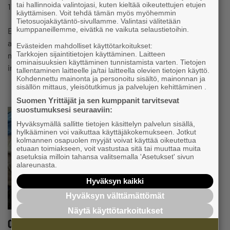
#FINANSIERING
tai hallinnoida valintojasi, kuten kieltää oikeutettujen etujen
11.6.2024 13:16
Sida
käyttämisen. Voit tehdä tämän myös myöhemmin
Tietosuojakäytäntö-sivullamme. Valintasi välitetään
kumppaneillemme, eivätkä ne vaikuta selaustietoihin.
En fungerande finansmarknad är nödvändig för företag i
alla storlekar. Utbudet av finansieringstjänster ska vara
Evästeiden mahdolliset käyttötarkoitukset:
Tarkkojen sijaintitietojen käyttäminen. Laitteen
mångsidigt, prissättningen transparent och
ominaisuuksien käyttäminen tunnistamista varten. Tietojen
internationellt…
tallentaminen laitteelle ja/tai laitteella olevien tietojen käyttö.
Kohdennettu mainonta ja personoitu sisältö, mainonnan ja
sisällön mittaus, yleisötutkimus ja palvelujen kehittäminen .
Suomen Yrittäjät ja sen kumppanit tarvitsevat
suostumuksesi seuraaviin:
Hyväksymällä sallitte tietojen käsittelyn palvelun sisällä,
hylkääminen voi vaikuttaa käyttäjäkokemukseen. Jotkut
kolmannen osapuolen myyjät voivat käyttää oikeutettua
etuaan toimiakseen, voit vastustaa sitä tai muuttaa muita
asetuksia milloin tahansa valitsemalla 'Asetukset' sivun
alareunasta.
Hyväksyn kaikki
Hyväksyn välttämättömät
Näytä käyttötarkoitukset
Osäkerhet och räntor pressar små och medelstora