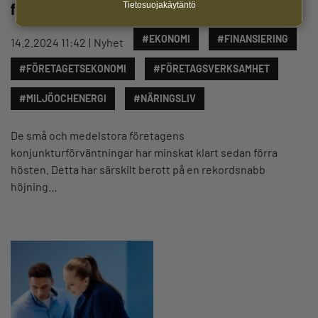
företags konjunkturförväntningar
Tietosuojakäytäntö
#EKONOMI
#FINANSIERING
14.2.2024 11:42
Nyhet
#FÖRETAGETSEKONOMI
#FÖRETAGSVERKSAMHET
#MILJÖOCHENERGI
#NÄRINGSLIV
De små och medelstora företagens
konjunkturförväntningar har minskat klart sedan förra
hösten. Detta har särskilt berott på en rekordsnabb
höjning…