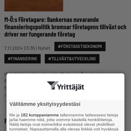
M-Ö:s Företagare: Bankernas nuvarande
finansieringspolitik bromsar företagens tillväxt och
driver ner fungerande företag
#FÖRETAGETSEKONOMI
7.11.2024 23:35
Nyhet
#FINANSIERING
#TILLVÄXT&UTVECKLING
Vid sitt höstmöte uttryckte Mellersta Österbottens
Företagare sin oro över bankernas nuvarande
finansieringspolitik. Företagare från olika branscher har
rapporterat att…
Välitämme yksityisyydestäsi
Me ja
182 kumppaniamme
tallennamme laitteeseesi tietoja
Företagsfinansiering
ja/tai haemme niitä, jotta voimme käsitellä henkilötietoja.
Näitä tietoja ovat esimerkiksi evästeissä olevat yksilölliset
tunnisteet. Napsauttamalla alla olevaa linkkiä voit hyväksyä