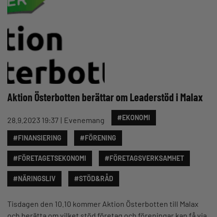
Aktion Österbotten berättar om Leaderstöd i Malax
#EKONOMI
28.9.2023 19:37
Evenemang
#FINANSIERING
#FÖRENING
#FÖRETAGETSEKONOMI
#FÖRETAGSVERKSAMHET
#NÄRINGSLIV
#STÖD&RÅD
Tisdagen den 10.10 kommer Aktion Österbotten till Malax
och berätta om vilket stöd företag och föreningar kan få via