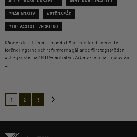
#FÖRETAGSVERKSAMHET
#INTERNATIONALITET
#NÄRINGSLIV
#STÖD&RÅD
#TILLVÄXT&UTVECKLING
Känner du till Team Finlands tjänster eller de senaste
förändringarna och reformerna gällande företagsstöden
och -tjänsterna? NTM-centralen, Arbets- och näringsbyrån,
…
1
2
3