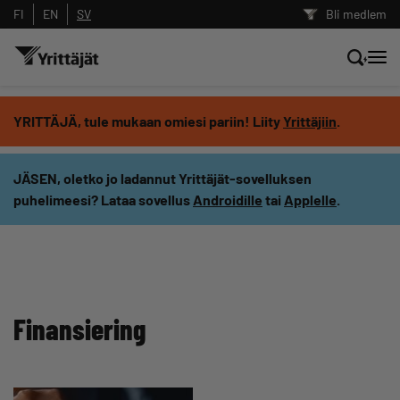
FI
EN
SV
Bli medlem
Sök nyheter, innehåll och utbildningar
YRITTÄJÄ, tule mukaan omiesi pariin! Liity
Yrittäjiin
.
Sök
JÄSEN, oletko jo ladannut Yrittäjät-sovelluksen
puhelimeesi? Lataa sovellus
Androidille
tai
Applelle
.
Innehållstyp: alla
Finansiering