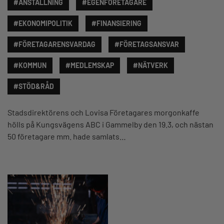
#ANSTÄLLNING
#EGENFÖRETAGARE
#EKONOMIPOLITIK
#FINANSIERING
#FÖRETAGARENSVARDAG
#FÖRETAGSANSVAR
#KOMMUN
#MEDLEMSKAP
#NÄTVERK
#STÖD&RÅD
Stadsdirektörens och Lovisa Företagares morgonkaffe
hölls på Kungsvägens ABC i Gammelby den 19.3, och nästan
50 företagare mm. hade samlats…