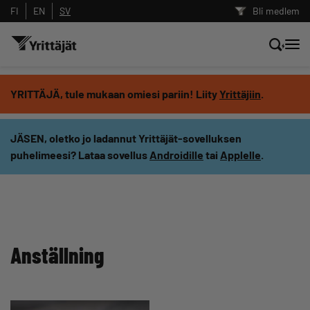
FI
EN
SV
Bli medlem
Sök nyheter, innehåll och utbildningar
YRITTÄJÄ, tule mukaan omiesi pariin! Liity
Yrittäjiin
.
Sök
JÄSEN, oletko jo ladannut Yrittäjät-sovelluksen
puhelimeesi? Lataa sovellus
Androidille
tai
Applelle
.
Innehållstyp: alla
Anställning