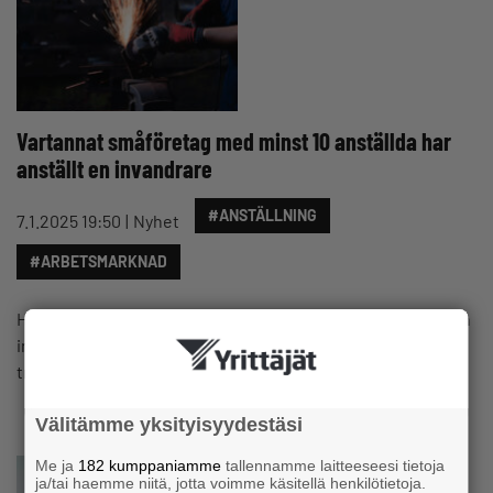
Vartannat småföretag med minst 10 anställda har
anställt en invandrare
#ANSTÄLLNING
7.1.2025 19:50
Nyhet
#ARBETSMARKNAD
Hälften av företagen med minst tio anställda har anställt en
invandrare. I företag med 5–9 anställda har redan en
tredjedel…
Välitämme yksityisyydestäsi
Me ja
182 kumppaniamme
tallennamme laitteeseesi tietoja
ja/tai haemme niitä, jotta voimme käsitellä henkilötietoja.