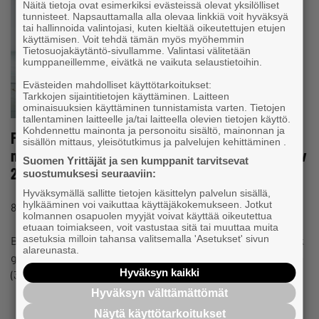
Näitä tietoja ovat esimerkiksi evästeissä olevat yksilölliset
tunnisteet. Napsauttamalla alla olevaa linkkiä voit hyväksyä
tai hallinnoida valintojasi, kuten kieltää oikeutettujen etujen
käyttämisen. Voit tehdä tämän myös myöhemmin
Tietosuojakäytäntö-sivullamme. Valintasi välitetään
kumppaneillemme, eivätkä ne vaikuta selaustietoihin.
Evästeiden mahdolliset käyttötarkoitukset:
Tarkkojen sijaintitietojen käyttäminen. Laitteen
ominaisuuksien käyttäminen tunnistamista varten. Tietojen
tallentaminen laitteelle ja/tai laitteella olevien tietojen käyttö.
Kohdennettu mainonta ja personoitu sisältö, mainonnan ja
Företagargallup: Kompetensbristen i små och
sisällön mittaus, yleisötutkimus ja palvelujen kehittäminen .
medelstora företag på lägsta nivån sedan början av
Suomen Yrittäjät ja sen kumppanit tarvitsevat
2020
suostumuksesi seuraaviin:
Hyväksymällä sallitte tietojen käsittelyn palvelun sisällä,
#ANSTÄLLNING
hylkääminen voi vaikuttaa käyttäjäkokemukseen. Jotkut
8.7.2024 09:46
Nyhet
kolmannen osapuolen myyjät voivat käyttää oikeutettua
etuaan toimiakseen, voit vastustaa sitä tai muuttaa muita
asetuksia milloin tahansa valitsemalla 'Asetukset' sivun
Bristen på arbetskraft har minskat avsevärt, enligt en färsk
alareunasta.
gallup från Företagarna i Finland. Ungefär en tredjedel
Hyväksyn kaikki
(32%) av de…
Hyväksyn välttämättömät
Näytä käyttötarkoitukset