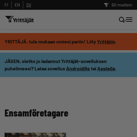
FI
EN
SV
Bli medlem
Sök nyheter, innehåll och utbildningar
YRITTÄJÄ, tule mukaan omiesi pariin! Liity
Yrittäjiin
.
Sök
JÄSEN, oletko jo ladannut Yrittäjät-sovelluksen
puhelimeesi? Lataa sovellus
Androidille
tai
Applelle
.
Innehållstyp: alla
Ensamföretagare