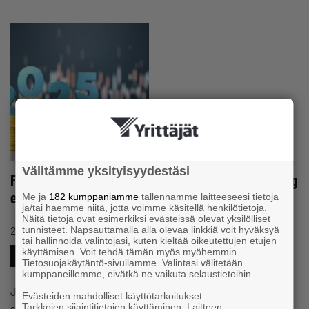
Välitämme yksityisyydestäsi
Företagargallup: Var femte småföretagare har dålig
ekonomi
Me ja
182 kumppaniamme
tallennamme laitteeseesi tietoja
ja/tai haemme niitä, jotta voimme käsitellä henkilötietoja.
Näitä tietoja ovat esimerkiksi evästeissä olevat yksilölliset
#EGENFÖRETAGARE
25.5.2025 13:34
Nyhet
tunnisteet. Napsauttamalla alla olevaa linkkiä voit hyväksyä
tai hallinnoida valintojasi, kuten kieltää oikeutettujen etujen
käyttämisen. Voit tehdä tämän myös myöhemmin
#ENSAMFÖRETAGARE
#FÖRETAGETSEKONOMI
Tietosuojakäytäntö-sivullamme. Valintasi välitetään
kumppaneillemme, eivätkä ne vaikuta selaustietoihin.
Ju större företaget är, desto bättre är dess ekonomiska
Evästeiden mahdolliset käyttötarkoitukset:
Tarkkojen sijaintitietojen käyttäminen. Laitteen
situation, visar Företagargallupen. Enligt den färska