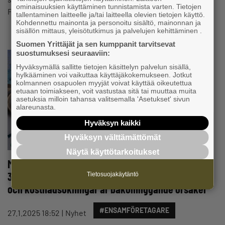
ominaisuuksien käyttäminen tunnistamista varten. Tietojen
Företagargallupen är ekonomin fortfarande svag…
tallentaminen laitteelle ja/tai laitteella olevien tietojen käyttö.
Kohdennettu mainonta ja personoitu sisältö, mainonnan ja
sisällön mittaus, yleisötutkimus ja palvelujen kehittäminen .
Suomen Yrittäjät ja sen kumppanit tarvitsevat
suostumuksesi seuraaviin:
Hyväksymällä sallitte tietojen käsittelyn palvelun sisällä,
hylkääminen voi vaikuttaa käyttäjäkokemukseen. Jotkut
kolmannen osapuolen myyjät voivat käyttää oikeutettua
etuaan toimiakseen, voit vastustaa sitä tai muuttaa muita
asetuksia milloin tahansa valitsemalla 'Asetukset' sivun
alareunasta.
Hyväksyn kaikki
Hyväksyn välttämättömät
Näytä käyttötarkoitukset
Mer än hälften av ensamföretagarna tjänar under
30 000 euro per år – Företagarna: Skattehöjningar
Tietosuojakäytäntö
och kostnadsökningar är bakomliggande orsaker
#ENSAMFÖRETAGARE
27.1.2025 18:52
Nyhet