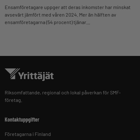
Ensamföretagare uppger att deras inkomster har minskat
avsevärt jämfört med våren 2024. Mer än hälften av
ensamföretagarna (54 procent) tjänar…
Riksomfattande, regional och lokal påverkan för SMF-
företag.
Kontaktuppgifter
Företagarna i Finland