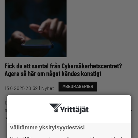
Fick du ett samtal från Cybersäkerhetscentret?
Agera så här om något kändes konstigt
#BEDRÄGERIER
13.6.2025 20:32
Nyhet
Det rings som bäst bluff­samtal i Cybersäkerhetscentrets
namn. Cybersäkerhetscentret vid Traficom varnar för bluff­
samtal där bedragare utger sig för att…
Välitämme yksityisyydestäsi