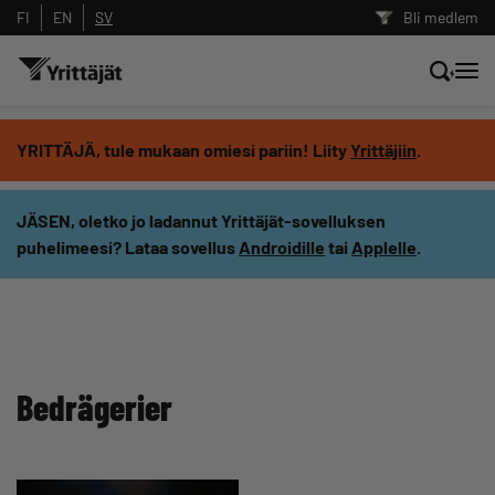
FI
EN
SV
Bli medlem
Sök nyheter, innehåll och utbildningar
YRITTÄJÄ, tule mukaan omiesi pariin! Liity
Yrittäjiin
.
Sök
JÄSEN, oletko jo ladannut Yrittäjät-sovelluksen
puhelimeesi? Lataa sovellus
Androidille
tai
Applelle
.
Innehållstyp: alla
Bedrägerier