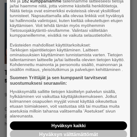
Me ja
182 kumppaniamme
tallennamme laitteeseesi tietoja
ja/tai haemme niitä, jotta voimme käsitellä henkilötietoja.
Näitä tietoja ovat esimerkiksi evästeissä olevat yksilölliset
tunnisteet. Napsauttamalla alla olevaa linkkiä voit hyväksyä
tai hallinnoida valintojasi, kuten kieltää oikeutettujen etujen
käyttämisen. Voit tehdä tämän myös myöhemmin
Tietosuojakäytäntö-sivullamme. Valintasi välitetään
kumppaneillemme, eivätkä ne vaikuta selaustietoihin.
Evästeiden mahdolliset käyttötarkoitukset:
Tarkkojen sijaintitietojen käyttäminen. Laitteen
ominaisuuksien käyttäminen tunnistamista varten. Tietojen
tallentaminen laitteelle ja/tai laitteella olevien tietojen käyttö.
Kohdennettu mainonta ja personoitu sisältö, mainonnan ja
sisällön mittaus, yleisötutkimus ja palvelujen kehittäminen .
Telefonbedrägerierna ökar – företagen i
Suomen Yrittäjät ja sen kumppanit tarvitsevat
skottgluggen
suostumuksesi seuraaviin:
Hyväksymällä sallitte tietojen käsittelyn palvelun sisällä,
#BEDRÄGERIER
9.12.2024 18:41
Nyhet
hylkääminen voi vaikuttaa käyttäjäkokemukseen. Jotkut
kolmannen osapuolen myyjät voivat käyttää oikeutettua
etuaan toimiakseen, voit vastustaa sitä tai muuttaa muita
Olle Nynäs från Korsnäs har under några år drivit företaget
asetuksia milloin tahansa valitsemalla 'Asetukset' sivun
Bygg – Rakennus Olle Kb. Han registrerade sitt företag
alareunasta.
hösten…
Hyväksyn kaikki
Hyväksyn välttämättömät