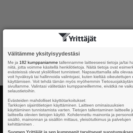
Välitämme yksityisyydestäsi
Me ja
182 kumppaniamme
tallennamme laitteeseesi tietoja ja/tai
niitä, jotta voimme käsitellä henkilötietoja. Näitä tietoja ovat esimerk
evästeissä olevat yksilölliset tunnisteet. Napsauttamalla alla olevaa 
voit hyväksyä tai hallinnoida valintojasi, kuten kieltää oikeutettujen
käyttämisen. Voit tehdä tämän myös myöhemmin Tietosuojakäytän
sivullamme. Valintasi välitetään kumppaneillemme, eivätkä ne vaik
selaustietoihin.
Evästeiden mahdolliset käyttötarkoitukset:
Tarkkojen sijaintitietojen käyttäminen. Laitteen ominaisuuksien
käyttäminen tunnistamista varten. Tietojen tallentaminen laitteelle ja
Kontaktuppgi
laitteella olevien tietojen käyttö. Kohdennettu mainonta ja personoi
sisältö, mainonnan ja sisällön mittaus, yleisötutkimus ja palvelujen
kehittäminen .
Företagarna i
Riksomfattande, regional och lokal
Suomen Yrittäjät ja sen kumppanit tarvitsevat suostumukses