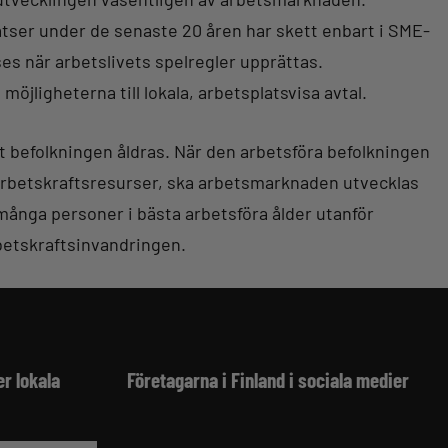
tser under de senaste 20 åren har skett enbart i SME-
ses när arbetslivets spelregler upprättas.
öjligheterna till lokala, arbetsplatsvisa avtal.
t befolkningen åldras. När den arbetsföra befolkningen
 arbetskraftsresurser, ska arbetsmarknaden utvecklas
 många personer i bästa arbetsföra ålder utanför
rbetskraftsinvandringen.
er lokala
Företagarna i Finland i sociala medier