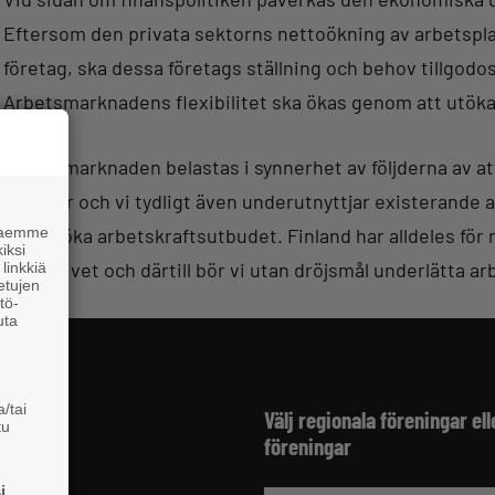
Eftersom den privata sektorns nettoökning av arbetspla
företag, ska dessa företags ställning och behov tillgodo
Arbetsmarknadens flexibilitet ska ökas genom att utöka m
Arbetsmarknaden belastas i synnerhet av följderna av at
minskar och vi tydligt även underutnyttjar existerande
 haemme
för att öka arbetskraftsutbudet. Finland har alldeles för
iksi
arbetslivet och därtill bör vi utan dröjsmål underlätta a
linkkiä
 etujen
tö-
uta
/tai
fter
Välj regionala föreningar ell
tu
föreningar
 Finland
i