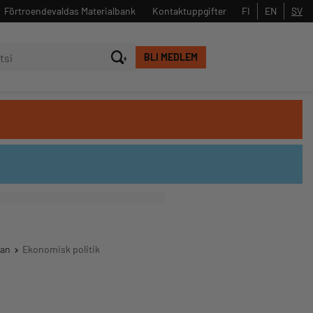
Förtroendevaldas Materialbank
Kontaktuppgifter
FI
EN
SV
BLI MEDLEM
Stäng
Sök
man
Ekonomisk politik