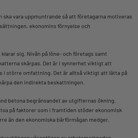
en ska vara uppmuntrande så att företagarna motiveras
elsättningen, ekonomins förnyelse och
klarar sig. Nivån på löne- och företags samt
terna skärpas. Det är i synnerhet viktigt att
större omfattning. Det är alltså viktigt att lätta på
kärpa den indirekta beskattningen.
hand betona begränsandet av utgifternas ökning.
atsa på faktorer som i framtiden stöder ekonomisk
 större än den ekonomiska bärförmågan medger.
utvecklingen väsentligen av arbetsmarknaden.