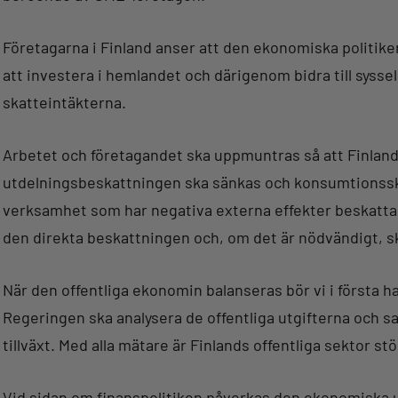
Företagarna i Finland anser att den ekonomiska politik
att investera i hemlandet och därigenom bidra till syss
skatteintäkterna.
Arbetet och företagandet ska uppmuntras så att Finland 
utdelningsbeskattningen ska sänkas och konsumtionsskat
verksamhet som har negativa externa effekter beskattas i 
den direkta beskattningen och, om det är nödvändigt, s
När den offentliga ekonomin balanseras bör vi i första 
Regeringen ska analysera de offentliga utgifterna och s
tillväxt. Med alla mätare är Finlands offentliga sektor
Vid sidan om finanspolitiken påverkas den ekonomiska 