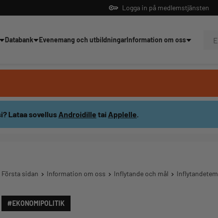
Logga in på medlemstjänsten
Databank
Evenemang och utbildningar
Information om oss
dningar
i? Lataa sovellus
Androidille
tai
Applelle
.
Första sidan
Information om oss
Inflytande och mål
Inflytandete
#EKONOMIPOLITIK