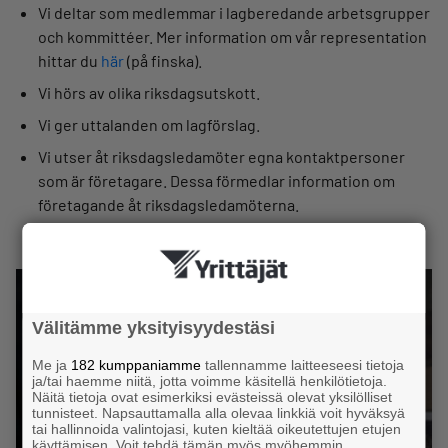
Vi deltar som medlemmar i lagberedande arbetsgrupper
och kommittéer. Mer information om vår representation
hittar du
här
(på finska).
Vi hörs av olika riksdagsutskott.
Vi ger uttalanden om lagförslag.
Vi utser åt riksdagsledamöter egna kontaktpersoner
som är företagare. Dessa förmedlar information om
företagande åt riksdagsledamöterna.
Välitämme yksityisyydestäsi
Me ja
182 kumppaniamme
tallennamme laitteeseesi tietoja
ja/tai haemme niitä, jotta voimme käsitellä henkilötietoja.
Näitä tietoja ovat esimerkiksi evästeissä olevat yksilölliset
tunnisteet. Napsauttamalla alla olevaa linkkiä voit hyväksyä
tai hallinnoida valintojasi, kuten kieltää oikeutettujen etujen
käyttämisen. Voit tehdä tämän myös myöhemmin