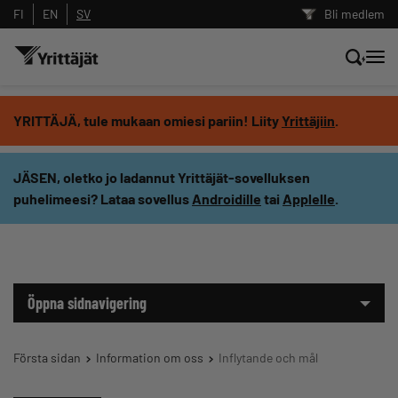
FI
EN
SV
Bli medlem
Sök nyheter, innehåll och utbildningar
YRITTÄJÄ, tule mukaan omiesi pariin! Liity
Yrittäjiin
.
Sök
JÄSEN, oletko jo ladannut Yrittäjät-sovelluksen
puhelimeesi? Lataa sovellus
Androidille
tai
Applelle
.
Innehållstyp: alla
Öppna sidnavigering
Första sidan
Information om oss
Inflytande och mål