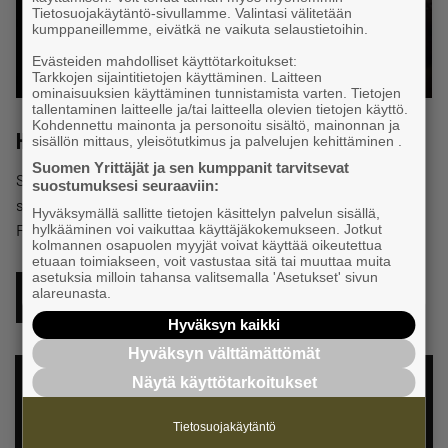
Tietosuojakäytäntö-sivullamme. Valintasi välitetään
kumppaneillemme, eivätkä ne vaikuta selaustietoihin.
Evästeiden mahdolliset käyttötarkoitukset:
Tarkkojen sijaintitietojen käyttäminen. Laitteen
ominaisuuksien käyttäminen tunnistamista varten. Tietojen
tallentaminen laitteelle ja/tai laitteella olevien tietojen käyttö.
Kohdennettu mainonta ja personoitu sisältö, mainonnan ja
Hur Företagarna i Finland påverkar
sisällön mittaus, yleisötutkimus ja palvelujen kehittäminen .
Suomen Yrittäjät ja sen kumppanit tarvitsevat
Sedan 1996 har Företagarna i Finland arbetat för att företag
suostumuksesi seuraaviin:
ska ha så goda förutsättningar att verka framgångsrikt i
Hyväksymällä sallitte tietojen käsittelyn palvelun sisällä,
Finland som möjligt.
hylkääminen voi vaikuttaa käyttäjäkokemukseen. Jotkut
kolmannen osapuolen myyjät voivat käyttää oikeutettua
etuaan toimiakseen, voit vastustaa sitä tai muuttaa muita
asetuksia milloin tahansa valitsemalla 'Asetukset' sivun
alareunasta.
HUR FÖRETAGARNA I FINLAND PÅVERKAR
Hyväksyn kaikki
Hyväksyn välttämättömät
Näytä käyttötarkoitukset
Tietosuojakäytäntö