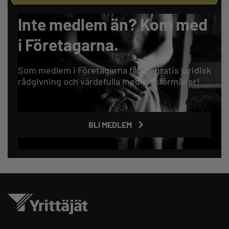
Inte medlem än? Kom med
i Företagarna.
Som medlem i Företagarna får du gratis juridisk
rådgivning och värdefulla medlemsförmåner!
BLI MEDLEM