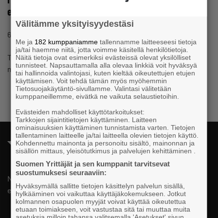
entrepreneurs
Välitämme yksityisyydestäsi
#MENTORSHIP
#NETWORKS
6.6.2024 14:54
Page
Me ja
182 kumppaniamme
tallennamme laitteeseesi tietoja
ja/tai haemme niitä, jotta voimme käsitellä henkilötietoja.
The Federation of Finnish Enterprises offered a national
Näitä tietoja ovat esimerkiksi evästeissä olevat yksilölliset
tunnisteet. Napsauttamalla alla olevaa linkkiä voit hyväksyä
mentorship program for immigrant female entrepreneurs.
tai hallinnoida valintojasi, kuten kieltää oikeutettujen etujen
käyttämisen. Voit tehdä tämän myös myöhemmin
Tietosuojakäytäntö-sivullamme. Valintasi välitetään
kumppaneillemme, eivätkä ne vaikuta selaustietoihin.
Evästeiden mahdolliset käyttötarkoitukset:
Tarkkojen sijaintitietojen käyttäminen. Laitteen
ominaisuuksien käyttäminen tunnistamista varten. Tietojen
tallentaminen laitteelle ja/tai laitteella olevien tietojen käyttö.
Kohdennettu mainonta ja personoitu sisältö, mainonnan ja
sisällön mittaus, yleisötutkimus ja palvelujen kehittäminen .
Suomen Yrittäjät ja sen kumppanit tarvitsevat
suostumuksesi seuraaviin:
National, regional and local advocacy for small and medium
Hyväksymällä sallitte tietojen käsittelyn palvelun sisällä,
entrepreneurs.
hylkääminen voi vaikuttaa käyttäjäkokemukseen. Jotkut
kolmannen osapuolen myyjät voivat käyttää oikeutettua
etuaan toimiakseen, voit vastustaa sitä tai muuttaa muita
asetuksia milloin tahansa valitsemalla 'Asetukset' sivun