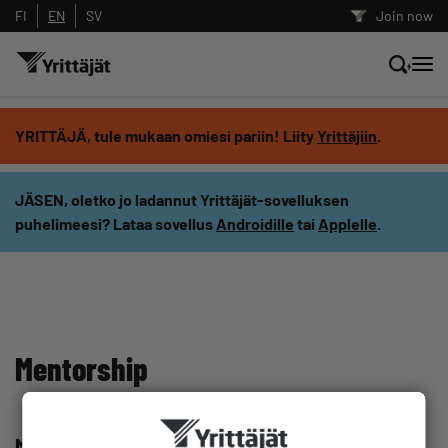
FI
EN
SV
Join now
Search news, content and training
YRITTÄJÄ, tule mukaan omiesi pariin! Liity
Yrittäjiin
.
Search
JÄSEN, oletko jo ladannut Yrittäjät-sovelluksen
puhelimeesi? Lataa sovellus
Androidille
tai
Applelle
.
Search filters: show all content
Mentorship
Mentoring programme for immigrant female