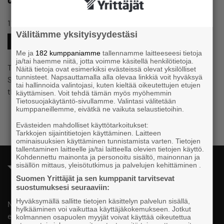
#NETWORKS
11.6.2024 13:13
Page
Välitämme yksityisyydestäsi
#CREATIVESECTOR
Me ja
182 kumppaniamme
tallennamme laitteeseesi tietoja
ja/tai haemme niitä, jotta voimme käsitellä henkilötietoja.
The creative sector network is the newest network in
Näitä tietoja ovat esimerkiksi evästeissä olevat yksilölliset
tunnisteet. Napsauttamalla alla olevaa linkkiä voit hyväksyä
Suomen Yrittäjät. It brings together business owners from
tai hallinnoida valintojasi, kuten kieltää oikeutettujen etujen
the creative sector…
käyttämisen. Voit tehdä tämän myös myöhemmin
Tietosuojakäytäntö-sivullamme. Valintasi välitetään
kumppaneillemme, eivätkä ne vaikuta selaustietoihin.
Evästeiden mahdolliset käyttötarkoitukset:
Tarkkojen sijaintitietojen käyttäminen. Laitteen
ominaisuuksien käyttäminen tunnistamista varten. Tietojen
tallentaminen laitteelle ja/tai laitteella olevien tietojen käyttö.
Kohdennettu mainonta ja personoitu sisältö, mainonnan ja
sisällön mittaus, yleisötutkimus ja palvelujen kehittäminen .
Suomen Yrittäjät ja sen kumppanit tarvitsevat
suostumuksesi seuraaviin:
Hyväksymällä sallitte tietojen käsittelyn palvelun sisällä,
National, regional and local advocacy for small and medium
hylkääminen voi vaikuttaa käyttäjäkokemukseen. Jotkut
entrepreneurs.
kolmannen osapuolen myyjät voivat käyttää oikeutettua