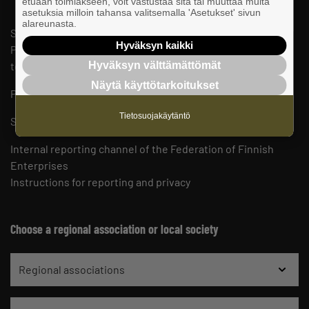
etuaan toimiakseen, voit vastustaa sitä tai muuttaa muita
asetuksia milloin tahansa valitsemalla 'Asetukset' sivun
alareunasta.
Suomen Yrittäjät
Hyväksyn kaikki
PL 999, 00101 HELSINKI
telephone 09 229 221
Hyväksyn välttämättömät
Näytä käyttötarkoitukset
Privacy statements and cookie policies
Tietosuojakäytäntö
Staff contact details
Internal reporting channel of the Federation of Finnish
Enterprises
Instructions for reporting and privacy
Choose a regional association or local society
Regional associations