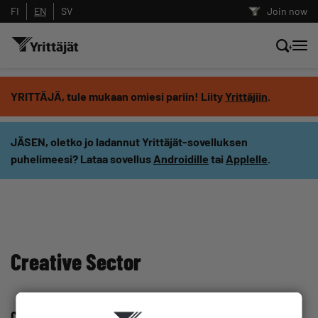
FI
EN
SV
Join now
Search news, content and training
YRITTÄJÄ, tule mukaan omiesi pariin! Liity
Yrittäjiin
.
Search
JÄSEN, oletko jo ladannut Yrittäjät-sovelluksen
puhelimeesi? Lataa sovellus
Androidille
tai
Applelle
.
Search filters: show all content
Creative Sector
Creative sector network