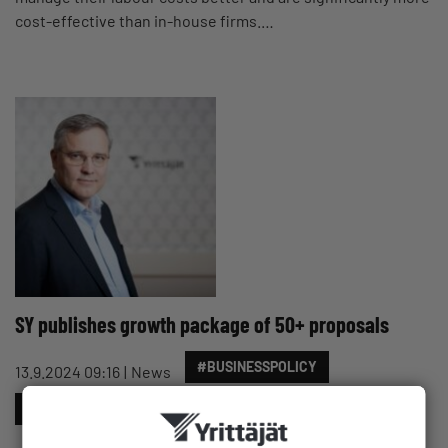
cost-effective than in-house firms.…
SY publishes growth package of 50+ proposals
#BUSINESSPOLICY
13.9.2024 09:16
News
#GOVERNMENTPROGRAMME
#LAW