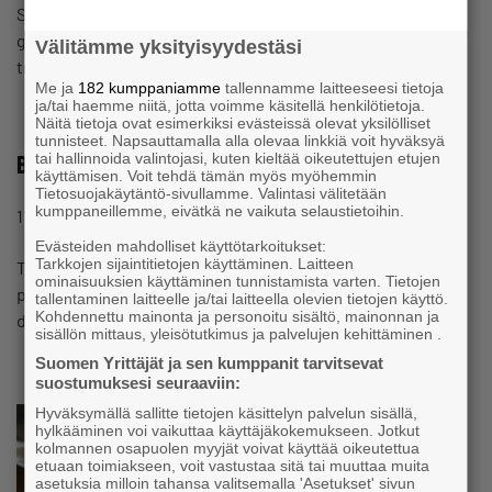
Suomen Yrittäjät, the Finnish SME association, proposes a
growth package of over 50 measures to put Finland on the
Välitämme yksityisyydestäsi
track…
Me ja
182 kumppaniamme
tallennamme laitteeseesi tietoja
ja/tai haemme niitä, jotta voimme käsitellä henkilötietoja.
Näitä tietoja ovat esimerkiksi evästeissä olevat yksilölliset
tunnisteet. Napsauttamalla alla olevaa linkkiä voit hyväksyä
tai hallinnoida valintojasi, kuten kieltää oikeutettujen etujen
Business policy and competition
käyttämisen. Voit tehdä tämän myös myöhemmin
Tietosuojakäytäntö-sivullamme. Valintasi välitetään
#BUSINESSPOLICY
kumppaneillemme, eivätkä ne vaikuta selaustietoihin.
11.6.2024 13:12
Page
Evästeiden mahdolliset käyttötarkoitukset:
Tarkkojen sijaintitietojen käyttäminen. Laitteen
The key goals of Suomen Yrittäjät in developing business
ominaisuuksien käyttäminen tunnistamista varten. Tietojen
policy are: enterprise-friendlier business and regional
tallentaminen laitteelle ja/tai laitteella olevien tietojen käyttö.
Kohdennettu mainonta ja personoitu sisältö, mainonnan ja
development policy at the local,…
sisällön mittaus, yleisötutkimus ja palvelujen kehittäminen .
Suomen Yrittäjät ja sen kumppanit tarvitsevat
suostumuksesi seuraaviin:
Hyväksymällä sallitte tietojen käsittelyn palvelun sisällä,
hylkääminen voi vaikuttaa käyttäjäkokemukseen. Jotkut
kolmannen osapuolen myyjät voivat käyttää oikeutettua
etuaan toimiakseen, voit vastustaa sitä tai muuttaa muita
asetuksia milloin tahansa valitsemalla 'Asetukset' sivun