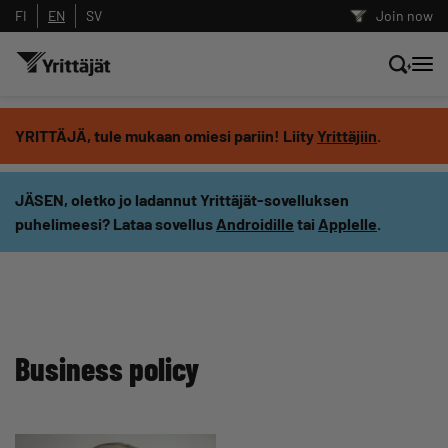
FI
EN
SV
Join now
Search news, content and training
YRITTÄJÄ, tule mukaan omiesi pariin! Liity
Yrittäjiin
.
Search
JÄSEN, oletko jo ladannut Yrittäjät-sovelluksen
puhelimeesi? Lataa sovellus
Androidille
tai
Applelle
.
Search filters: show all content
Business policy