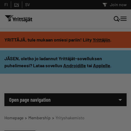
FI
EN
SV
Join now
Search news, content and training
YRITTÄJÄ, tule mukaan omiesi pariin! Liity
Yrittäjiin
.
Search
JÄSEN, oletko jo ladannut Yrittäjät-sovelluksen
puhelimeesi? Lataa sovellus
Androidille
tai
Applelle
.
Search filters: show all content
Open page navigation
Homepage
Membership
Yrityshakemisto