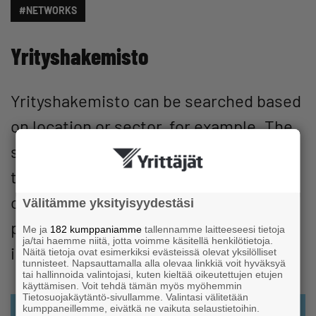
#NETWORKS
Yrityshakemisto
Yrityshakemisto can be searched based
on location or sector, for example. The
service contains the information of
those Suomen Yrittäjät member
companies that have granted
Välitämme yksityisyydestäsi
permission for the publication of the
Me ja
182 kumppaniamme
tallennamme laitteeseesi tietoja
ja/tai haemme niitä, jotta voimme käsitellä henkilötietoja.
information.
Näitä tietoja ovat esimerkiksi evästeissä olevat yksilölliset
tunnisteet. Napsauttamalla alla olevaa linkkiä voit hyväksyä
tai hallinnoida valintojasi, kuten kieltää oikeutettujen etujen
käyttämisen. Voit tehdä tämän myös myöhemmin
Tietosuojakäytäntö-sivullamme. Valintasi välitetään
kumppaneillemme, eivätkä ne vaikuta selaustietoihin.