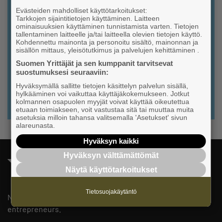
Evästeiden mahdolliset käyttötarkoitukset:
Tarkkojen sijaintitietojen käyttäminen. Laitteen
Find a partner in
ominaisuuksien käyttäminen tunnistamista varten. Tietojen
tallentaminen laitteelle ja/tai laitteella olevien tietojen käyttö.
Yrityshakemisto (in finnish)
Kohdennettu mainonta ja personoitu sisältö, mainonnan ja
sisällön mittaus, yleisötutkimus ja palvelujen kehittäminen .
Suomen Yrittäjät ja sen kumppanit tarvitsevat
suostumuksesi seuraaviin:
OPEN YRITYSHAKEMISTO
Hyväksymällä sallitte tietojen käsittelyn palvelun sisällä,
hylkääminen voi vaikuttaa käyttäjäkokemukseen. Jotkut
kolmannen osapuolen myyjät voivat käyttää oikeutettua
etuaan toimiakseen, voit vastustaa sitä tai muuttaa muita
asetuksia milloin tahansa valitsemalla 'Asetukset' sivun
alareunasta.
Hyväksyn kaikki
Hyväksyn välttämättömät
Näytä käyttötarkoitukset
Tietosuojakäytäntö
National, regional and local advocacy for small and medium
entrepreneurs.