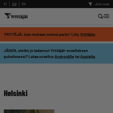
FI
EN
SV
Join now
Search news, content and training
YRITTÄJÄ, tule mukaan omiesi pariin! Liity
Yrittäjiin
.
Search
JÄSEN, oletko jo ladannut Yrittäjät-sovelluksen
puhelimeesi? Lataa sovellus
Androidille
tai
Applelle
.
Search filters: show all content
Helsinki