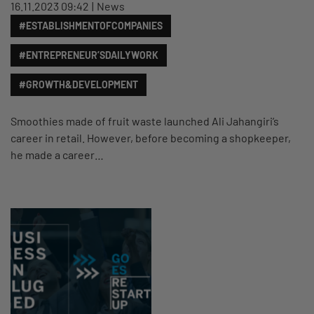
16.11.2023 09:42
News
#ESTABLISHMENTOFCOMPANIES
#ENTREPRENEUR’SDAILYWORK
#GROWTH&DEVELOPMENT
Smoothies made of fruit waste launched Ali Jahangiri’s
career in retail. However, before becoming a shopkeeper,
he made a career…