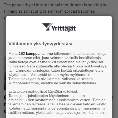
The popularity of international recruitment is soaring in
Finland as attracting talent from abroad becomes
necessary to secure the country’s…
Välitämme yksityisyydestäsi
Me ja
182 kumppaniamme
tallennamme laitteeseesi tietoja
ja/tai haemme niitä, jotta voimme käsitellä henkilötietoja.
Näitä tietoja ovat esimerkiksi evästeissä olevat yksilölliset
tunnisteet. Napsauttamalla alla olevaa linkkiä voit hyväksyä
tai hallinnoida valintojasi, kuten kieltää oikeutettujen etujen
käyttämisen. Voit tehdä tämän myös myöhemmin
Tietosuojakäytäntö-sivullamme. Valintasi välitetään
kumppaneillemme, eivätkä ne vaikuta selaustietoihin.
Evästeiden mahdolliset käyttötarkoitukset:
Tarkkojen sijaintitietojen käyttäminen. Laitteen
Growth through acquisitions – “The key is to do your
ominaisuuksien käyttäminen tunnistamista varten. Tietojen
research and ask advice from those with more
tallentaminen laitteelle ja/tai laitteella olevien tietojen käyttö.
Kohdennettu mainonta ja personoitu sisältö, mainonnan ja
experience”
sisällön mittaus, yleisötutkimus ja palvelujen kehittäminen .