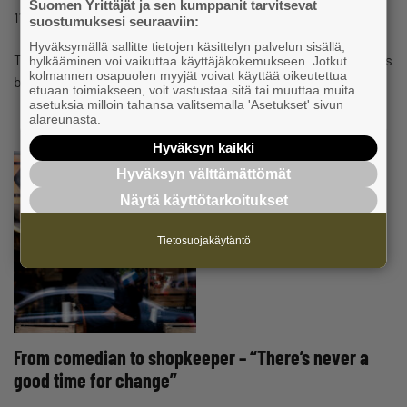
Suomen Yrittäjät ja sen kumppanit tarvitsevat
#CHANGESOFOWNERSHIP
17.11.2023 09:00
News
suostumuksesi seuraaviin:
Hyväksymällä sallitte tietojen käsittelyn palvelun sisällä,
There are many ways to grow a business, and one of them is
hylkääminen voi vaikuttaa käyttäjäkokemukseen. Jotkut
kolmannen osapuolen myyjät voivat käyttää oikeutettua
buying a company. Entrepreneur Kalle Antila, who…
etuaan toimiakseen, voit vastustaa sitä tai muuttaa muita
asetuksia milloin tahansa valitsemalla 'Asetukset' sivun
alareunasta.
Hyväksyn kaikki
Hyväksyn välttämättömät
Näytä käyttötarkoitukset
Tietosuojakäytäntö
From comedian to shopkeeper – “There’s never a
good time for change”