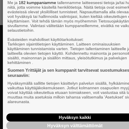
Me ja
182 kumppaniamme
tallennamme laitteeseesi tietoja ja/tai
niitä, jotta voimme käsitellä henkilötietoja. Näitä tietoja ovat esimerk
evästeissä olevat yksilölliset tunnisteet. Napsauttamalla alla olevaa 
voit hyväksyä tai hallinnoida valintojasi, kuten kieltää oikeutettujen
käyttämisen. Voit tehdä tämän myös myöhemmin Tietosuojakäytän
sivullamme. Valintasi välitetään kumppaneillemme, eivätkä ne vaik
selaustietoihin.
Evästeiden mahdolliset käyttötarkoitukset:
Tarkkojen sijaintitietojen käyttäminen. Laitteen ominaisuuksien
käyttäminen tunnistamista varten. Tietojen tallentaminen laitteelle ja
Kontaktuppgi
laitteella olevien tietojen käyttö. Kohdennettu mainonta ja personoi
sisältö, mainonnan ja sisällön mittaus, yleisötutkimus ja palvelujen
kehittäminen .
Företagarna i
Riksomfattande, regional och lokal
Suomen Yrittäjät ja sen kumppanit tarvitsevat suostumukses
PB 999, 0010
seuraaviin:
påverkan för SMF-företag.
telefon 09 22
Hyväksymällä sallitte tietojen käsittelyn palvelun sisällä, hylkäämin
vaikuttaa käyttäjäkokemukseen. Jotkut kolmannen osapuolen myyj
Dataskyddsbe
voivat käyttää oikeutettua etuaan toimiakseen, voit vastustaa sitä t
muuttaa muita asetuksia milloin tahansa valitsemalla 'Asetukset' s
alareunasta.
Personalens 
Företagarna i
Hyväksyn kaikki
rapportering
Hyväksyn välttämättömät
Instruktioner