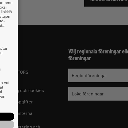
 haemme
iksi
linkkiä
 etujen
tö-
uta
/tai
fter
Välj regionala föreningar ell
tu
föreningar
 Finland
i
1 HELSINGFORS
Regionföreningar
9 221
en voi
ät
skrivning och cookies
ai
Lokalföreningar
ivun
kontaktuppgifter
 Finlands interna
skanal
 för rapportering och