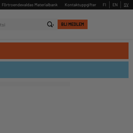
Förtroendevaldas Materialbank
Kontaktuppgifter
FI
EN
SV
BLI MEDLEM
Stäng
Sök