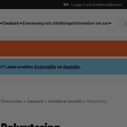
Logga in på medlemstjänsten
Databank
Evenemang och utbildningar
Information om oss
dningar
i? Lataa sovellus
Androidille
tai
Applelle
.
Första sidan
Databank
Anställa en anställd
Rekrytering