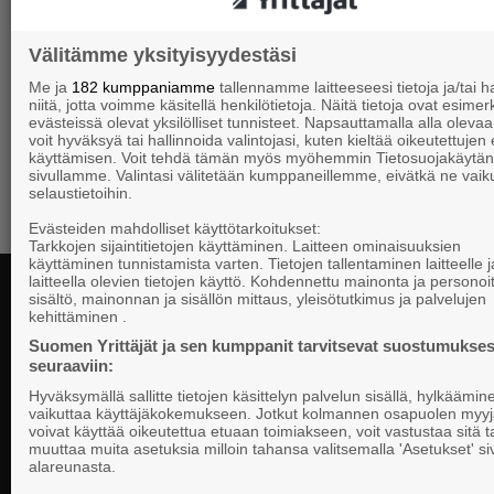
Välitämme yksityisyydestäsi
Me ja
182 kumppaniamme
tallennamme laitteeseesi tietoja ja/tai
niitä, jotta voimme käsitellä henkilötietoja. Näitä tietoja ovat esimerk
evästeissä olevat yksilölliset tunnisteet. Napsauttamalla alla olevaa 
voit hyväksyä tai hallinnoida valintojasi, kuten kieltää oikeutettujen
käyttämisen. Voit tehdä tämän myös myöhemmin Tietosuojakäytän
sivullamme. Valintasi välitetään kumppaneillemme, eivätkä ne vaik
selaustietoihin.
Evästeiden mahdolliset käyttötarkoitukset:
Tarkkojen sijaintitietojen käyttäminen. Laitteen ominaisuuksien
käyttäminen tunnistamista varten. Tietojen tallentaminen laitteelle ja
laitteella olevien tietojen käyttö. Kohdennettu mainonta ja personoi
sisältö, mainonnan ja sisällön mittaus, yleisötutkimus ja palvelujen
kehittäminen .
Suomen Yrittäjät ja sen kumppanit tarvitsevat suostumukses
Suomen Yrittä
seuraaviin:
PL 999, 00101
Hyväksymällä sallitte tietojen käsittelyn palvelun sisällä, hylkäämin
telephone 09 
vaikuttaa käyttäjäkokemukseen. Jotkut kolmannen osapuolen myyj
National, regional and local advocacy for
voivat käyttää oikeutettua etuaan toimiakseen, voit vastustaa sitä t
muuttaa muita asetuksia milloin tahansa valitsemalla 'Asetukset' s
Privacy state
small and medium entrepreneurs.
alareunasta.