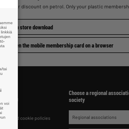
member discount on petrol. Only your plastic membership 
 haemme
App store download
iksi
linkkiä
 etujen
tö-
Open the mobile membership card on a browser
uta
/tai
tu
i
Choose a regional associati
jät
society
 HELSINKI
en voi
229 221
ät
ai
Regional associations
ivun
ments and cookie policies