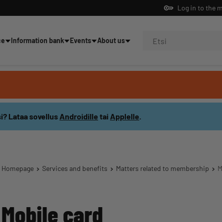
Log in to the 
ce
Information bank
Events
About us
ning
i? Lataa sovellus
Androidille
tai
Applelle
.
Homepage
Services and benefits
Matters related to membership
M
Mobile card