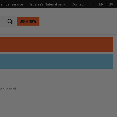
member service
Trustee's Material bank
Contact
FI
EN
SV
JOIN NOW
Close
Search
obile card