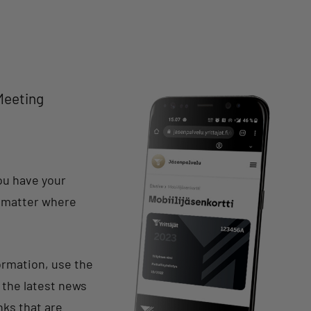
 Meeting
ou have your
o matter where
rmation, use the
 the latest news
nks that are