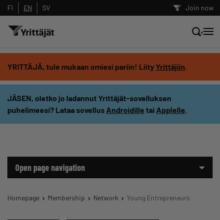
FI
EN
SV
Join now
Search news, content and training
YRITTÄJÄ, tule mukaan omiesi pariin! Liity
Yrittäjiin
.
Search
JÄSEN, oletko jo ladannut Yrittäjät-sovelluksen
puhelimeesi? Lataa sovellus
Androidille
tai
Applelle
.
Search filters: show all content
Open page navigation
Homepage
Membership
Network
Young Entrepreneurs