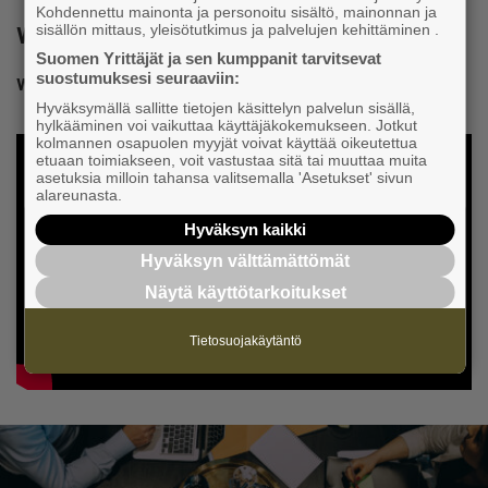
Kohdennettu mainonta ja personoitu sisältö, mainonnan ja
Watch the Young Entrepreneurs’ videos
sisällön mittaus, yleisötutkimus ja palvelujen kehittäminen .
Suomen Yrittäjät ja sen kumppanit tarvitsevat
suostumuksesi seuraaviin:
WATCH (IN FINNISH)
Hyväksymällä sallitte tietojen käsittelyn palvelun sisällä,
hylkääminen voi vaikuttaa käyttäjäkokemukseen. Jotkut
kolmannen osapuolen myyjät voivat käyttää oikeutettua
etuaan toimiakseen, voit vastustaa sitä tai muuttaa muita
asetuksia milloin tahansa valitsemalla 'Asetukset' sivun
alareunasta.
Hyväksyn kaikki
Hyväksyn välttämättömät
Näytä käyttötarkoitukset
Tietosuojakäytäntö