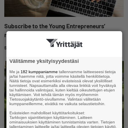
Subscribe to the Young Entrepreneurs’
newsletter (in Finnish)
SUBSCRIBE
Välitämme yksityisyydestäsi
Me ja
182 kumppaniamme
tallennamme laitteeseesi tietoja
ja/tai haemme niitä, jotta voimme käsitellä henkilötietoja.
Näitä tietoja ovat esimerkiksi evästeissä olevat yksilölliset
tunnisteet. Napsauttamalla alla olevaa linkkiä voit hyväksyä
tai hallinnoida valintojasi, kuten kieltää oikeutettujen etujen
käyttämisen. Voit tehdä tämän myös myöhemmin
Tietosuojakäytäntö-sivullamme. Valintasi välitetään
kumppaneillemme, eivätkä ne vaikuta selaustietoihin.
Evästeiden mahdolliset käyttötarkoitukset:
Tarkkojen sijaintitietojen käyttäminen. Laitteen
ominaisuuksien käyttäminen tunnistamista varten. Tietojen
tallentaminen laitteelle ja/tai laitteella olevien tietojen käyttö.