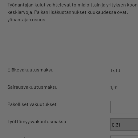
Työnantajan kulut vaihtelevat toimialoittain ja yrityksen koo
keskiarvoja. Palkan lisäkustannukset kuukaudessa ovat:
yönantajan osuus
Eläkevakuutusmaksu
17,10
Sairausvakuutusmaksu
1,91
Pakolliset vakuutukset
Työttömyysvakuutusmaksu