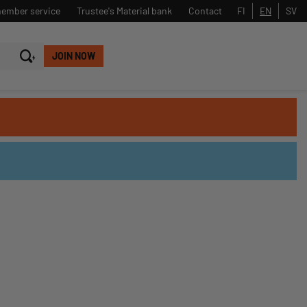
member service
Trustee's Material bank
Contact
FI
EN
SV
JOIN NOW
Close
Search