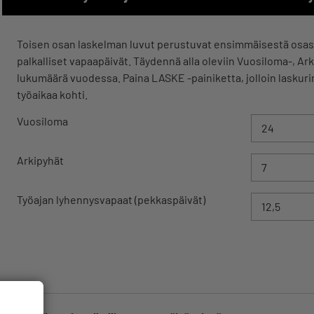
Toisen osan laskelman luvut perustuvat ensimmäisestä osasta
palkalliset vapaapäivät. Täydennä alla oleviin Vuosiloma-, Ar
lukumäärä vuodessa. Paina LASKE -painiketta, jolloin laskur
työaikaa kohti.
Vuosiloma
Arkipyhät
Työajan lyhennysvapaat (pekkaspäivät)