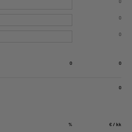
0
0
0
0
0
0
%
€ / kk