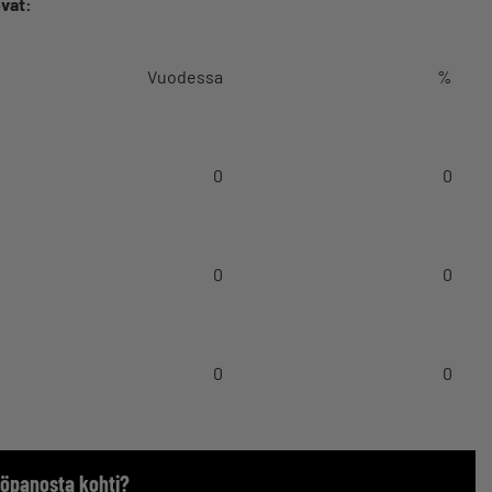
vat:
Vuodessa
%
0
0
0
0
0
0
yöpanosta kohti?