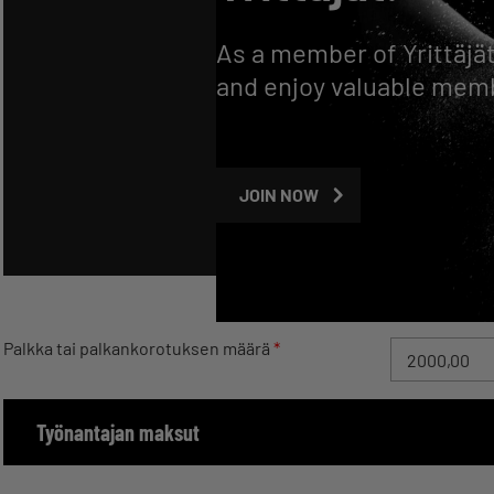
As a member of Yrittäjät
and enjoy valuable mem
JOIN NOW
Palkka tai palkankorotuksen määrä
*
Työnantajan maksut