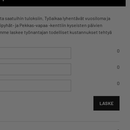
 saatuihin tuloksiin. Työaikaa lyhentävät vuosiloma ja
kipyhät- ja Pekkas-vapaa -kenttiin kyseisten päivien
imme laskee työnantajan todelliset kustannukset tehtyä
0
0
0