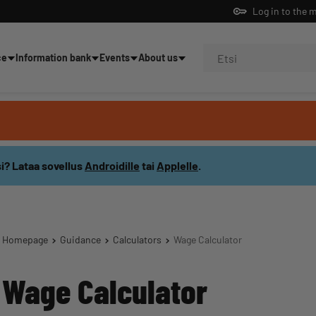
Log in to the 
ce
Information bank
Events
About us
ning
i? Lataa sovellus
Androidille
tai
Applelle
.
Homepage
Guidance
Calculators
Wage Calculator
Wage Calculator