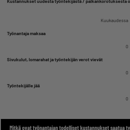
Kustannukset uudesta työntekijästä / palkankorotuksesta o
Kuukaudessa
Työnantaja maksaa
0
Sivukulut, lomarahat ja työntekijän verot vievät
0
Työntekijälle jää
0
Mitkä ovat työnantajan todelliset kustannukset saatua t