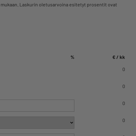
n mukaan. Laskurin oletusarvoina esitetyt prosentit ovat
%
€ / kk
0
0
0
0